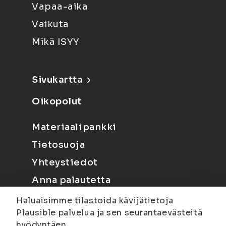
Vapaa-aika
Vaikuta
Mikä ISYY
Sivukartta
Oikopolut
Materiaalipankki
Tietosuoja
Yhteystiedot
Anna palautetta
Haluaisimme tilastoida kävijätietoja
Plausible palvelua ja sen seurantaevästeitä
hyödyntäen.