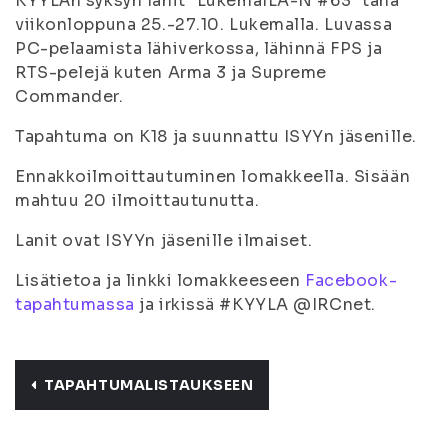
KYYLÄn syksyn lanit "LukemalLA-N #63" tänä
viikonloppuna 25.-27.10. Lukemalla. Luvassa
PC-pelaamista lähiverkossa, lähinnä FPS ja
RTS-pelejä kuten Arma 3 ja Supreme
Commander.
Tapahtuma on K18 ja suunnattu ISYYn jäsenille.
Ennakkoilmoittautuminen lomakkeella. Sisään
mahtuu 20 ilmoittautunutta.
Lanit ovat ISYYn jäsenille ilmaiset.
Lisätietoa ja linkki lomakkeeseen
Facebook-
tapahtumassa
ja irkissä #KYYLA @IRCnet.
TAPAHTUMALISTAUKSEEN