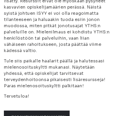
lisätty. Resurssit eivät ole myöskään pysyneet
kasvavien opiskelijamäärien perässä. Näistä
syistä johtuen ISYY ei voi olla reagoimatta
tilanteeseen ja haluaakin tuoda esiin jonon
muodossa, miten pitkät jonotusajat YTHS:n
palveluille on. Mielenilmaus ei kohdistu YTHS:n
henkilöstöön tai palveluihin, vaan liian
vähäiseen rahoitukseen, josta päättää viime
kädessä valtio.
Tule siis paikalle haalarit päällä ja halutessasi
mielenosoituskyltti mukanasi. Näytetään
yhdessä, että opiskelijat tarvitsevat
terveydenhoitoonsa pikaisesti lisäresursseja!
Paras mielenosoituskyltti palkitaan!
Tervetuloa!