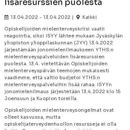
lisäresurssien puolesta
13.04.2022 - 13.04.2022 |
Kaikki
Opiskelijoiden mielenterveyskriisi vaatii
reagointia, siksi ISYY lähtee mukaan Jyväskylän
yliopiston ylioppilaskunnan (JYY) 13.4.2022
järjestämään jonomielenilmaukseen YTHS:n
mielenterveyspalveluiden lisäresurssien
puolesta. 13.4. vietettävän Opiskelijoiden
mielenterveyspäivän teemojen mukaisesti
vaadimme, että valtio budjetoi YTHS:n
mielenterveyspalveluihin lisää rahaa. ISYYn
jonomielenilmaus järjestetään 13.4.2022 klo 15
Joensuun ja Kuopion toreilla.
Opiskelijoiden mielenterveysongelmat ovat
olleet kasvussa, mutta
opiskelijaterveydenhuollon resursseja ei olla