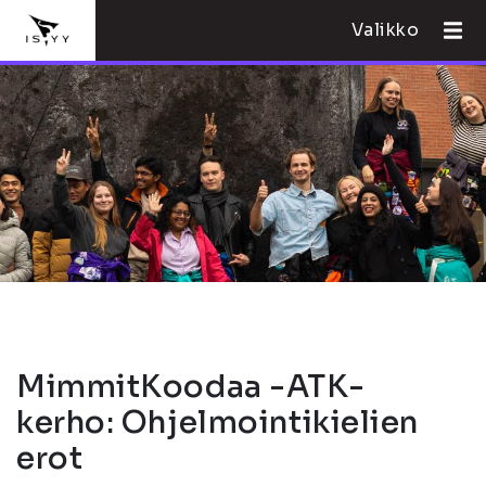
Valikko
MimmitKoodaa -ATK-
kerho: Ohjelmointikielien
erot