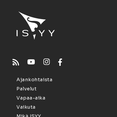
Ajankohtaista
Palvelut
Vapaa-aika
Vaikuta
Mikä ISYY