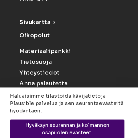
Sivukartta
Oikopolut
Materiaalipankki
Tietosuoja
Yhteystiedot
Anna palautetta
Haluaisimme tilastoida kävijätietoja
Plausible palvelua ja sen seurantaevästeitä
hyödyntäen.
Hyväksyn seurannan ja kolmannen
Joensuu
Suvantokatu 6, 80100 Joensuu |
osapuolen evästeet.
Kuopio
Yliopistonranta 15, PL 1627, 70211