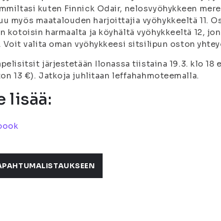
immiltasi kuten Finnick Odair, nelosvyöhykkeen me
u myös maatalouden harjoittajia vyöhykkeeltä 11. O
n kotoisin harmaalta ja köyhältä vyöhykkeeltä 12, jo
ä. Voit valita oman vyöhykkeesi sitsilipun oston yhte
pelisitsit järjestetään Ilonassa tiistaina 19.3. klo 18
ton 13 €). Jatkoja juhlitaan leffahahmoteemalla.
 lisää:
book
APAHTUMALISTAUKSEEN