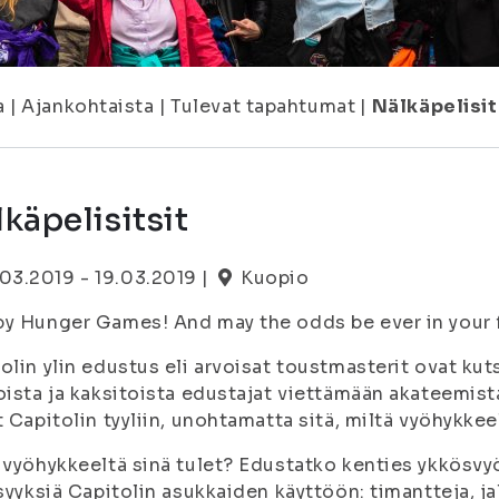
a
|
Ajankohtaista
|
Tulevat tapahtumat
|
Nälkäpelisit
käpelisitsit
.03.2019 - 19.03.2019 |
Kuopio
y Hunger Games! And may the odds be ever in your 
olin ylin edustus eli arvoisat toustmasterit ovat kut
oista ja kaksitoista edustajat viettämään akateemist
t Capitolin tyyliin, unohtamatta sitä, miltä vyöhykkee
 vyöhykkeeltä sinä tulet? Edustatko kenties ykkösvy
isyyksiä Capitolin asukkaiden käyttöön: timantteja, j