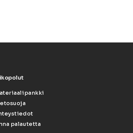
ikopolut
ateriaalipankki
ietosuoja
hteystiedot
nna palautetta