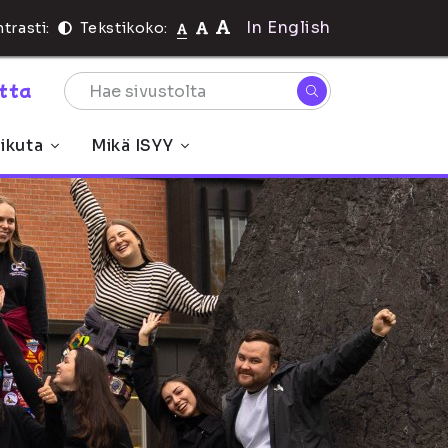
In English
trasti:
Tekstikoko:
rtta
ikuta
Mikä ISYY