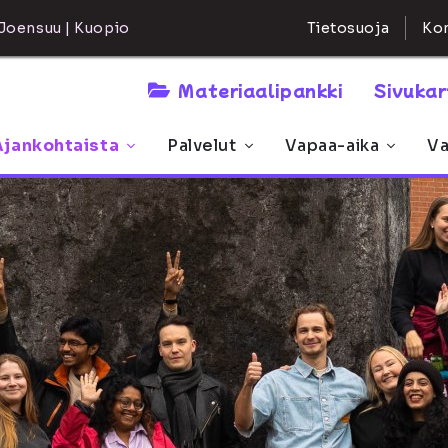
Kon
Joensuu | Kuopio
Tietosuoja
Materiaalipankki
Sivuka
Ajankohtaista
Palvelut
Vapaa-aika
Va