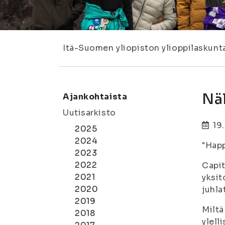
Itä-Suomen yliopiston ylioppilaskunt
Näl
Ajankohtaista
Uutisarkisto
19
2025
2024
"Happ
2023
2022
Capit
2021
yksit
2020
juhla
2019
Miltä
2018
ylell