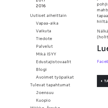
2017
pohj
2016
mahtu
Uutiset aiheittain
tapaa
hiilt
Vapaa-aika
Vaikuta
Nälkä
(holi
Tiedote
Lue
Palvelut
Mikä ISYY
Face
Edustajistovaalit
Blogi
Avoimet työpaikat
T
Tulevat tapahtumat
Joensuu
Kuopio