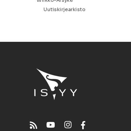
Wiikko-Ärsyke
Uutiskirjearkisto