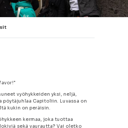
sit
favor!"
suneet vyöhykkeiden yksi, neljä,
a pöytäjuhlaa Capitoliin. Luvassa on
ltä kukin on peräisin.
öhykkeen kermaa, joka tuottaa
alokiviä sekä vaurautta? Vai oletko