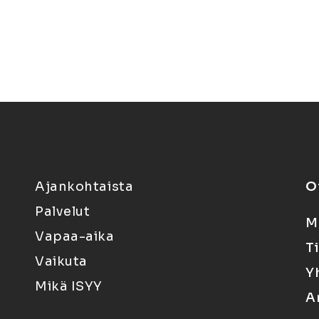
Ajankohtaista
O
Palvelut
M
Vapaa-aika
T
Vaikuta
Y
Mikä ISYY
A