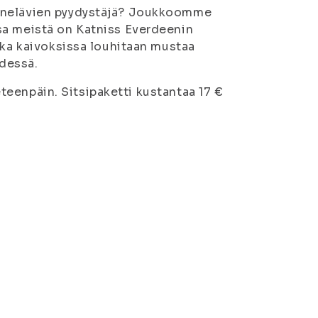
renelävien pyydystäjä? Joukkoomme
sa meistä on Katniss Everdeenin
nka kaivoksissa louhitaan mustaa
ydessä.
 eteenpäin. Sitsipaketti kustantaa 17 €