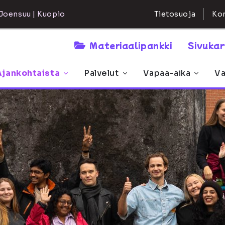
Kon
Joensuu | Kuopio
Tietosuoja
Materiaalipankki
Sivuka
Ajankohtaista
Palvelut
Vapaa-aika
Va