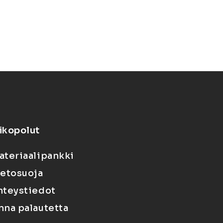
ikopolut
ateriaalipankki
ietosuoja
hteystiedot
nna palautetta