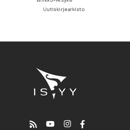
Wiikko-Ärsyke
Uutiskirjearkisto