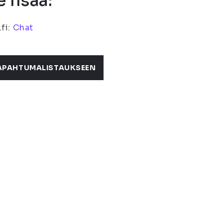
 lisää:
.fi:
Chat
APAHTUMALISTAUKSEEN