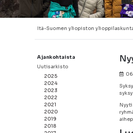
Itä-Suomen yliopiston ylioppilaskunt
Nyy
Ajankohtaista
Uutisarkisto
06
2025
2024
Syksy
2023
syksy
2022
2021
Nyyti
2020
ryhmä
2019
aihep
2018