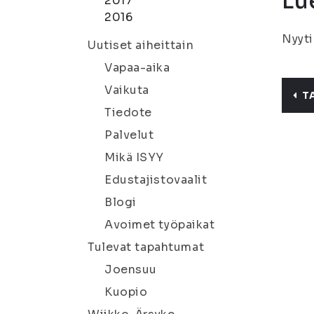
Lue
2017
2016
Nyyti
Uutiset aiheittain
Vapaa-aika
Vaikuta
T
Tiedote
Palvelut
Mikä ISYY
Edustajistovaalit
Blogi
Avoimet työpaikat
Tulevat tapahtumat
Joensuu
Kuopio