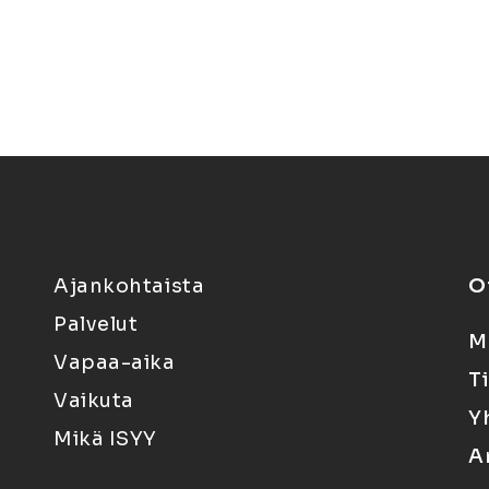
Ajankohtaista
O
Palvelut
M
Vapaa-aika
T
Vaikuta
Y
Mikä ISYY
A