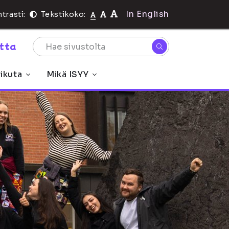
In English
trasti:
Tekstikoko:
rtta
ikuta
Mikä ISYY