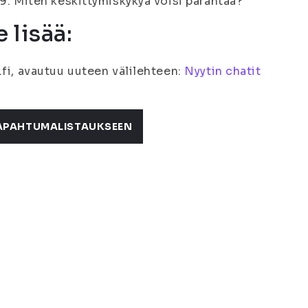
.9. Miten keskittymiskykyä voisi parantaa?
e lisää:
.fi, avautuu uuteen välilehteen:
Nyytin chatit
APAHTUMALISTAUKSEEN