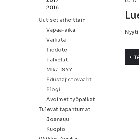
2017
to 17
2016
Lu
Uutiset aiheittain
Vapaa-aika
Nyyti
Vaikuta
Tiedote
T
Palvelut
Mikä ISYY
Edustajistovaalit
Blogi
Avoimet työpaikat
Tulevat tapahtumat
Joensuu
Kuopio