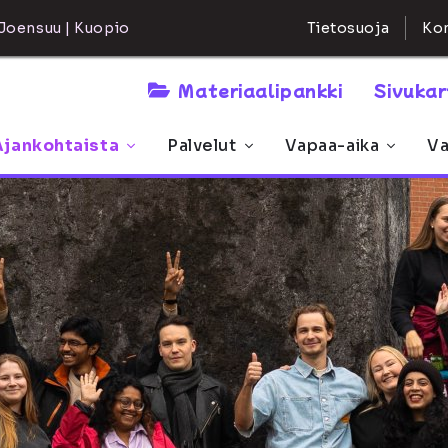
Kon
Joensuu | Kuopio
Tietosuoja
Materiaalipankki
Sivuka
Ajankohtaista
Palvelut
Vapaa-aika
Va