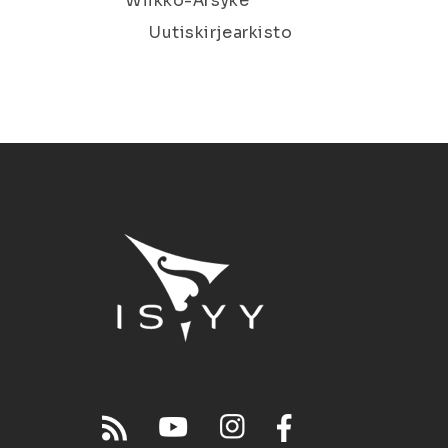
Wiikko-Ärsyke
Uutiskirjearkisto