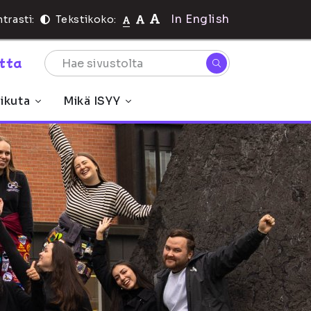
In English
trasti:
Tekstikoko:
rtta
ikuta
Mikä ISYY