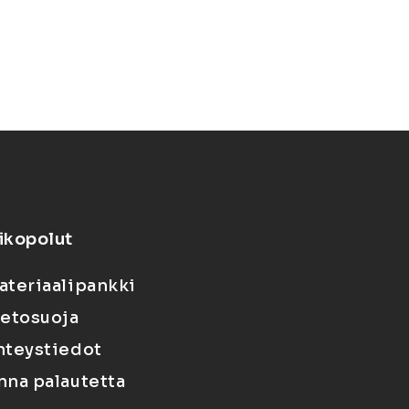
ikopolut
ateriaalipankki
ietosuoja
hteystiedot
nna palautetta