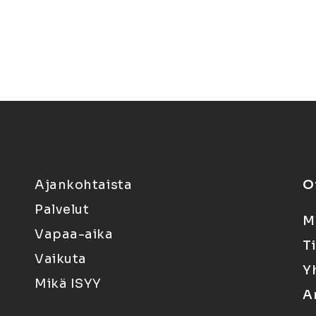
Ajankohtaista
O
Palvelut
M
Vapaa-aika
T
Vaikuta
Y
Mikä ISYY
A