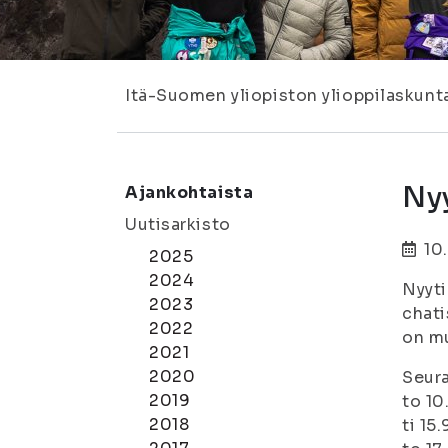
Itä-Suomen yliopiston ylioppilaskunt
Nyy
Ajankohtaista
Uutisarkisto
10
2025
2024
Nyyti
2023
chati
2022
on mu
2021
2020
Seura
2019
to 10
2018
ti 15