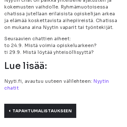
Nyytin chat on paikka yhteiselle ajatusten ja
kokemusten vaihdolle. Ryhmämuotoisessa
chatissa jutellaan erilaisista opiskelijan arkea
ja elämää koskettavista aihepiireistä. Chatissa
on mukana aina Nyytin vaparit tai työntekijät.
Seuraavien chattien aiheet:
to 24.9. Mistä voimia opiskeluarkeen?
ti 29.9. Mistä löytää yhteisöllisyyttä?
Lue lisää:
Nyyti.fi, avautuu uuteen välilehteen:
Nyytin
chatit
TAPAHTUMALISTAUKSEEN