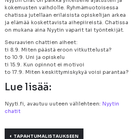
Nyytin chat on paikka yhteiselle ajatusten ja
kokemusten vaihdolle. Ryhmämuotoisessa
chatissa jutellaan erilaisista opiskelijan arkea
ja elämää koskettavista aihepiireistä. Chatissa
on mukana aina Nyytin vaparit tai työntekijät.
Seuraavien chattien aiheet:
ti 8.9. Miten päästä eroon vitkuttelusta?
to 10.9. Uni ja opiskelu
ti 15.9. Kun opinnot ei motivoi
to 17.9. Miten keskittymiskykyä voisi parantaa?
Lue lisää:
Nyyti.fi, avautuu uuteen välilehteen:
Nyytin
chatit
TAPAHTUMALISTAUKSEEN