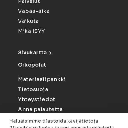
Palvelut
Vapaa-aika
Vaikuta
Mikä ISYY
Sivukartta
Oikopolut
Materiaalipankki
Tietosuoja
Yhteystiedot
Anna palautetta
Haluaisimme tilastoida kävijätietoja
Plausible palvelua ja sen seurantaevästeitä