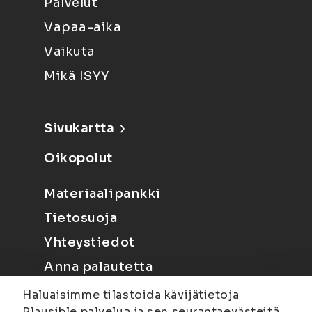
Palvelut
Vapaa-aika
Vaikuta
Mikä ISYY
Sivukartta
Oikopolut
Materiaalipankki
Tietosuoja
Yhteystiedot
Anna palautetta
Haluaisimme tilastoida kävijätietoja
Plausible palvelua ja sen seurantaevästeitä