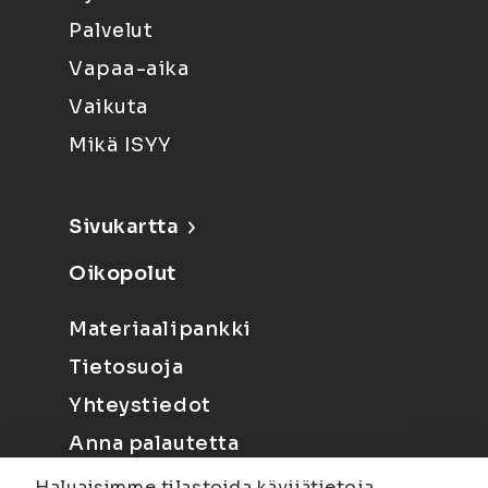
Palvelut
Vapaa-aika
Vaikuta
Mikä ISYY
Sivukartta
Oikopolut
Materiaalipankki
Tietosuoja
Yhteystiedot
Anna palautetta
Haluaisimme tilastoida kävijätietoja