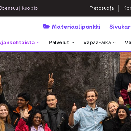
Kon
Joensuu | Kuopio
Tietosuoja
Materiaalipankki
Sivuka
Ajankohtaista
Palvelut
Vapaa-aika
Va