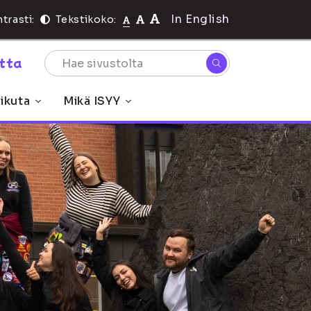
In English
trasti:
Tekstikoko:
rtta
ikuta
Mikä ISYY