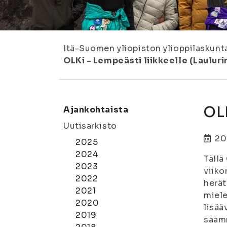
Itä-Suomen yliopiston ylioppilaskunt
OLKi - Lempeästi liikkeelle (Lauluri
OLK
Ajankohtaista
Uutisarkisto
20
2025
2024
Tällä
2023
viiko
2022
herät
2021
miele
2020
lisää
2019
saamm