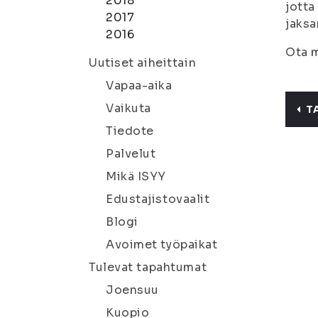
2018
jotta
2017
jaksa
2016
Ota m
Uutiset aiheittain
Vapaa-aika
Vaikuta
T
Tiedote
Palvelut
Mikä ISYY
Edustajistovaalit
Blogi
Avoimet työpaikat
Tulevat tapahtumat
Joensuu
Kuopio