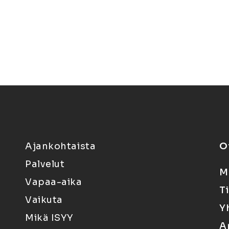
Ajankohtaista
O
Palvelut
M
Vapaa-aika
T
Vaikuta
Y
Mikä ISYY
A