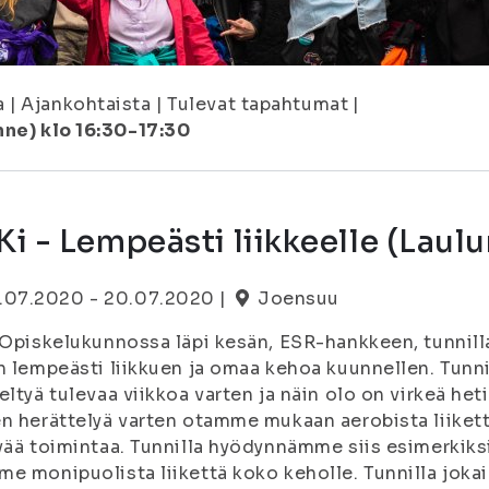
a
|
Ajankohtaista
|
Tulevat tapahtumat
|
nne) klo 16:30-17:30
i - Lempeästi liikkeelle (Laulu
.07.2020 - 20.07.2020 |
Joensuu
 Opiskelukunnossa läpi kesän, ESR-hankkeen, tunnil
n lempeästi liikkuen ja omaa kehoa kuunnellen. Tunni
eltyä tulevaa viikkoa varten ja näin olo on virkeä heti
n herättelyä varten otamme mukaan aerobista liikett
vää toimintaa. Tunnilla hyödynnämme siis esimerkiksi 
e monipuolista liikettä koko keholle. Tunnilla jokai