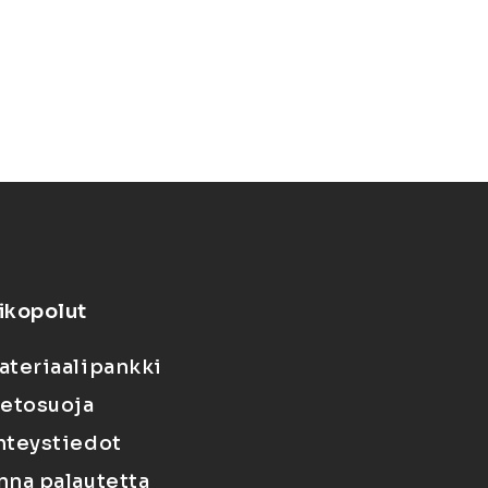
ikopolut
ateriaalipankki
ietosuoja
hteystiedot
nna palautetta