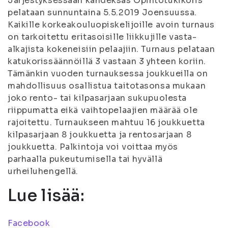
Järjestyksessään kahdeksas Opintotukikoris
pelataan sunnuntaina 5.5.2019 Joensuussa.
Kaikille korkeakouluopiskelijoille avoin turnaus
on tarkoitettu eritasoisille liikkujille vasta-
alkajista kokeneisiin pelaajiin. Turnaus pelataan
katukorissäännöillä 3 vastaan 3 yhteen koriin.
Tämänkin vuoden turnauksessa joukkueilla on
mahdollisuus osallistua taitotasonsa mukaan
joko rento- tai kilpasarjaan sukupuolesta
riippumatta eikä vaihtopelaajien määrää ole
rajoitettu. Turnaukseen mahtuu 16 joukkuetta
kilpasarjaan 8 joukkuetta ja rentosarjaan 8
joukkuetta. Palkintoja voi voittaa myös
parhaalla pukeutumisella tai hyvällä
urheiluhengellä.
Lue lisää:
Facebook