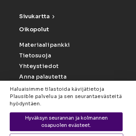
Sivukartta
Oikopolut
Materiaalipankki
Tietosuoja
Yhteystiedot
Anna palautetta
Haluaisimme tilastoida kävijätietoja
Plausible palvelua ja sen seurantaevästeitä
hyödyntäen.
Hyväksyn seurannan ja kolmannen
Joensuu
Suvantokatu 6, 80100 Joensuu |
osapuolen evästeet.
Kuopio
Yliopistonranta 15, PL 1627, 70211