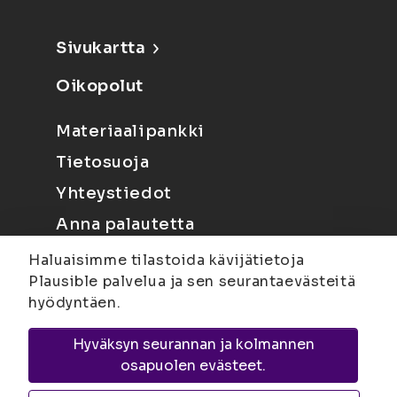
Sivukartta
Oikopolut
Materiaalipankki
Tietosuoja
Yhteystiedot
Anna palautetta
Haluaisimme tilastoida kävijätietoja
Plausible palvelua ja sen seurantaevästeitä
hyödyntäen.
Hyväksyn seurannan ja kolmannen
Joensuu
Suvantokatu 6, 80100 Joensuu |
osapuolen evästeet.
Kuopio
Yliopistonranta 15, PL 1627, 70211