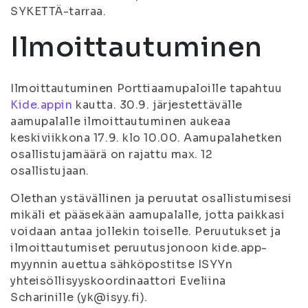
SYKETTÄ-tarraa.
Ilmoittautuminen
Ilmoittautuminen Porttiaamupaloille tapahtuu
Kide.appin
kautta. 30.9. järjestettävälle
aamupalalle ilmoittautuminen aukeaa
keskiviikkona 17.9. klo 10.00. Aamupalahetken
osallistujamäärä on rajattu max. 12
osallistujaan.
Olethan ystävällinen ja peruutat osallistumisesi
mikäli et pääsekään aamupalalle, jotta paikkasi
voidaan antaa jollekin toiselle. Peruutukset ja
ilmoittautumiset peruutusjonoon kide.app-
myynnin auettua sähköpostitse ISYYn
yhteisöllisyyskoordinaattori Eveliina
Scharinille (yk@isyy.fi).