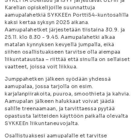
SYKETTÄ Joensuu ja ISYY järjestävät UEFin ja
Karelian opiskelijoille suunnattuja
aamupalahetkiä SYKKEEn Portti54-kuntosalilla
kaksi kertaa syksyn 2025 aikana.
Aamupalahetket järjestetään tiistaina 30.9. ja
25.11. klo 8.30 - 9.45. Aamupalahetki alkaa
matalan kynnyksen kevyellä jumpalla, eikä
siihen osallistuakseen tarvitse olla aiempaa
liikuntataustaa – riittää että sinulla on sellaiset
vaatteet, joissa voit liikkua.
Jumppahetken jälkeen syödään yhdessä
aamupalaa, jossa tarjolla on esim.
karjalanpiirakoita, puuroa, smoothieta ja kahvia.
Aamupalan jälkeen halukkaat voivat jäädä
salille treenaamaan, ja tarvittaessa pyytää
opastusta laitteiden käyttöön paikalla olevalta
SYKKEEn liikuntaneuvojalta.
Osallistuaksesi aamupalalle et tarvitse