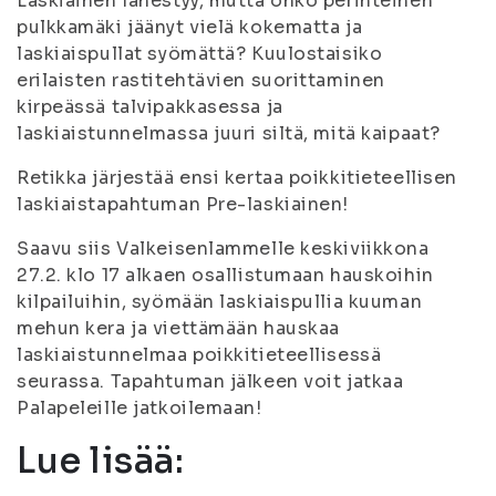
Laskiainen lähestyy, mutta onko perinteinen
pulkkamäki jäänyt vielä kokematta ja
laskiaispullat syömättä? Kuulostaisiko
erilaisten rastitehtävien suorittaminen
kirpeässä talvipakkasessa ja
laskiaistunnelmassa juuri siltä, mitä kaipaat?
Retikka järjestää ensi kertaa poikkitieteellisen
laskiaistapahtuman Pre-laskiainen!
Saavu siis Valkeisenlammelle keskiviikkona
27.2. klo 17 alkaen osallistumaan hauskoihin
kilpailuihin, syömään laskiaispullia kuuman
mehun kera ja viettämään hauskaa
laskiaistunnelmaa poikkitieteellisessä
seurassa. Tapahtuman jälkeen voit jatkaa
Palapeleille jatkoilemaan!
Lue lisää: