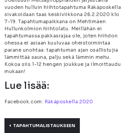
Joensuun Metsäylioppilaiden järjestämä
vuoden hulluin hiihtotapahtuma Räkäposkella
sivakoidaan taas keskiviikkona 26.2.2020 klo
7-19. Tapahtumapaikkana on Mehtimäen
Hullunkolmion hiihtolatu. Meillähän ei
tapahtumassa pakkasrajaa ole, joten hiihdon
ohessa ei asiaan kuuluvaa oheistoimintaa
parane unohtaa: tapahtuman ajan osallistujia
lämmittää sauna, palju sekä lämmin mehu.
Kokoa siis 1-12 hengen joukkue ja ilmoittaudu
mukaan!
Lue lisää:
Facebook.com:
Räkäposkella 2020
TAPAHTUMALISTAUKSEEN