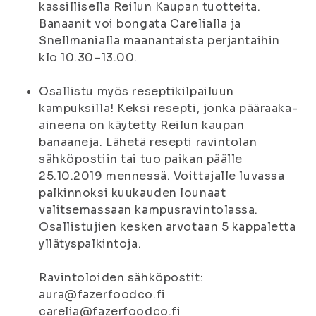
kassillisella Reilun Kaupan tuotteita.
Banaanit voi bongata Carelialla ja
Snellmanialla maanantaista perjantaihin
klo 10.30–13.00.
Osallistu myös reseptikilpailuun
kampuksilla! Keksi resepti, jonka pääraaka-
aineena on käytetty Reilun kaupan
banaaneja. Lähetä resepti ravintolan
sähköpostiin tai tuo paikan päälle
25.10.2019 mennessä. Voittajalle luvassa
palkinnoksi kuukauden lounaat
valitsemassaan kampusravintolassa.
Osallistujien kesken arvotaan 5 kappaletta
yllätyspalkintoja.
Ravintoloiden sähköpostit:
aura@fazerfoodco.fi
carelia@fazerfoodco.fi