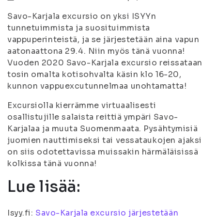
Savo-Karjala excursio on yksi ISYYn
tunnetuimmista ja suosituimmista
vappuperinteistä, ja se järjestetään aina vapun
aatonaattona 29.4. Niin myös tänä vuonna!
Vuoden 2020 Savo-Karjala excursio reissataan
tosin omalta kotisohvalta käsin klo 16-20,
kunnon vappuexcutunnelmaa unohtamatta!
Excursiolla kierrämme virtuaalisesti
osallistujille salaista reittiä ympäri Savo-
Karjalaa ja muuta Suomenmaata. Pysähtymisiä
juomien nauttimiseksi tai vessataukojen ajaksi
on siis odotettavissa muissakin härmäläisissä
kolkissa tänä vuonna!
Lue lisää:
Isyy.fi:
Savo-Karjala excursio järjestetään