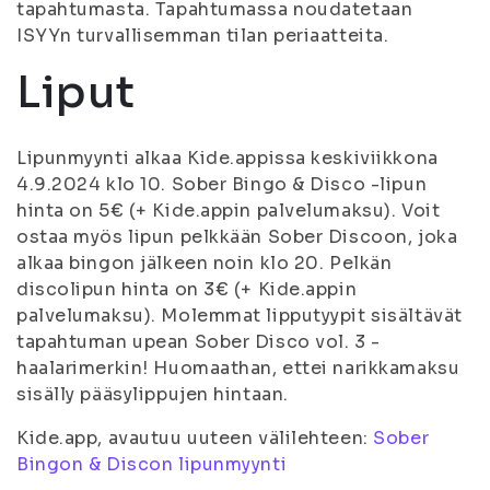
tapahtumasta. Tapahtumassa noudatetaan
ISYYn turvallisemman tilan periaatteita.
Liput
Lipunmyynti alkaa Kide.appissa keskiviikkona
4.9.2024 klo 10. Sober Bingo & Disco -lipun
hinta on 5€ (+ Kide.appin palvelumaksu). Voit
ostaa myös lipun pelkkään Sober Discoon, joka
alkaa bingon jälkeen noin klo 20. Pelkän
discolipun hinta on 3€ (+ Kide.appin
palvelumaksu). Molemmat lipputyypit sisältävät
tapahtuman upean Sober Disco vol. 3 -
haalarimerkin! Huomaathan, ettei narikkamaksu
sisälly pääsylippujen hintaan.
Kide.app, avautuu uuteen välilehteen:
Sober
Bingon & Discon lipunmyynti