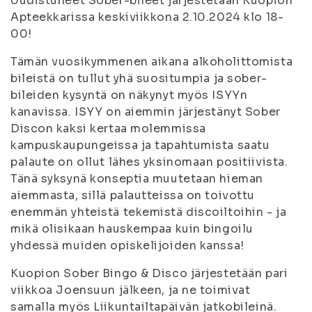
Uudistuneet Sober-bileet järjestetään Kuopion
Apteekkarissa keskiviikkona 2.10.2024 klo 18-
00!
Tämän vuosikymmenen aikana alkoholittomista
bileistä on tullut yhä suositumpia ja sober-
bileiden kysyntä on näkynyt myös ISYYn
kanavissa. ISYY on aiemmin järjestänyt Sober
Discon kaksi kertaa molemmissa
kampuskaupungeissa ja tapahtumista saatu
palaute on ollut lähes yksinomaan positiivista.
Tänä syksynä konseptia muutetaan hieman
aiemmasta, sillä palautteissa on toivottu
enemmän yhteistä tekemistä discoiltoihin - ja
mikä olisikaan hauskempaa kuin bingoilu
yhdessä muiden opiskelijoiden kanssa!
Kuopion Sober Bingo & Disco järjestetään pari
viikkoa Joensuun jälkeen, ja ne toimivat
samalla myös Liikuntailtapäivän jatkobileinä.