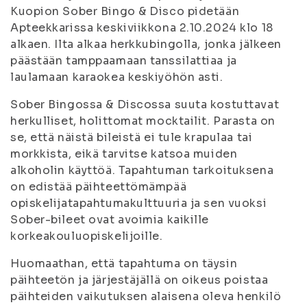
Kuopion Sober Bingo & Disco pidetään
Apteekkarissa keskiviikkona 2.10.2024 klo 18
alkaen. Ilta alkaa herkkubingolla, jonka jälkeen
päästään tamppaamaan tanssilattiaa ja
laulamaan karaokea keskiyöhön asti.
Sober Bingossa & Discossa suuta kostuttavat
herkulliset, holittomat mocktailit. Parasta on
se, että näistä bileistä ei tule krapulaa tai
morkkista, eikä tarvitse katsoa muiden
alkoholin käyttöä. Tapahtuman tarkoituksena
on edistää päihteettömämpää
opiskelijatapahtumakulttuuria ja sen vuoksi
Sober-bileet ovat avoimia kaikille
korkeakouluopiskelijoille.
Huomaathan, että tapahtuma on täysin
päihteetön ja järjestäjällä on oikeus poistaa
päihteiden vaikutuksen alaisena oleva henkilö