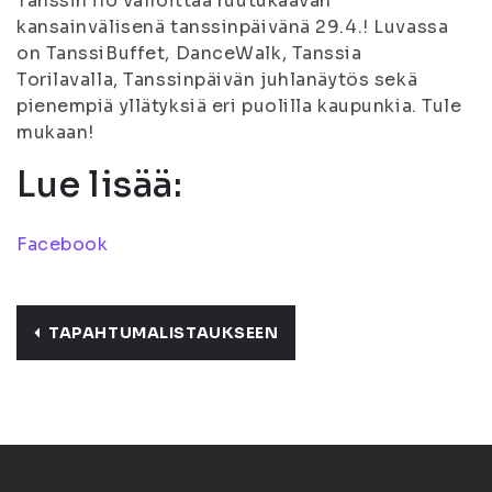
Tanssin ilo valloittaa ruutukaavan
kansainvälisenä tanssinpäivänä 29.4.! Luvassa
on TanssiBuffet, DanceWalk, Tanssia
Torilavalla, Tanssinpäivän juhlanäytös sekä
pienempiä yllätyksiä eri puolilla kaupunkia. Tule
mukaan!
Lue lisää:
Facebook
TAPAHTUMALISTAUKSEEN