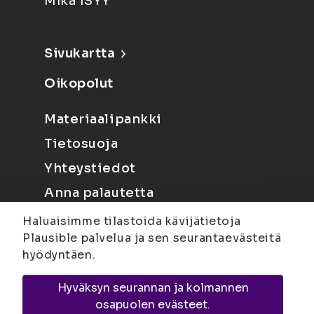
Mikä ISYY
Sivukartta
Oikopolut
Materiaalipankki
Tietosuoja
Yhteystiedot
Anna palautetta
Haluaisimme tilastoida kävijätietoja
Plausible palvelua ja sen seurantaevästeitä
hyödyntäen.
Hyväksyn seurannan ja kolmannen
Joensuu
Suvantokatu 6, 80100 Joensuu |
osapuolen evästeet.