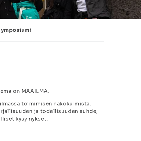
symposiumi
 teema on MAAILMA.
ilmassa toimimisen näkökulmista.
kirjallisuuden ja todellisuuden suhde,
lliset kysymykset.