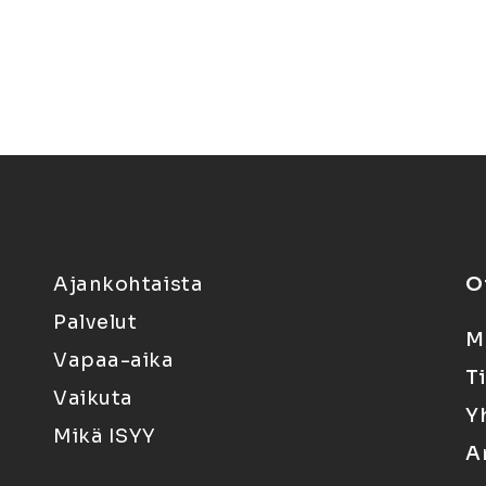
Ajankohtaista
O
Palvelut
M
Vapaa-aika
T
Vaikuta
Y
Mikä ISYY
A