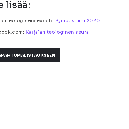
e lisää:
lanteologinenseura.fi:
Symposiumi 2020
book.com:
Karjalan teologinen seura
APAHTUMALISTAUKSEEN