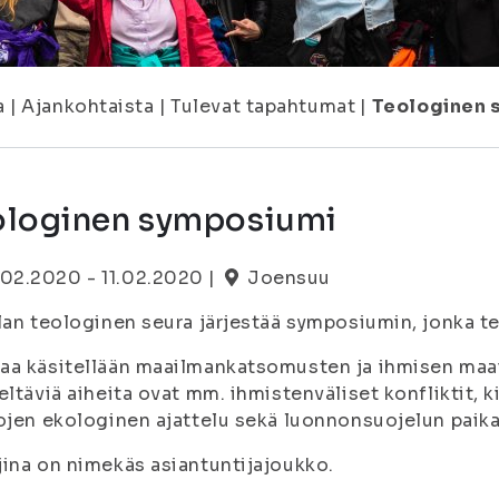
a
|
Ajankohtaista
|
Tulevat tapahtumat
|
Teologinen 
ologinen symposiumi
.02.2020 - 11.02.2020 |
Joensuu
lan teologinen seura järjestää symposiumin, jonka
aa käsitellään maailmankatsomusten ja ihmisen maa
eltäviä aiheita ovat mm. ihmistenväliset konfliktit, 
ojen ekologinen ajattelu sekä luonnonsuojelun paika
ina on nimekäs asiantuntijajoukko.