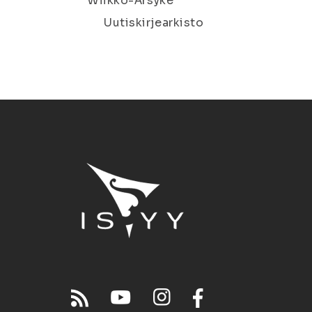
Wiikko-Ärsyke
Uutiskirjearkisto