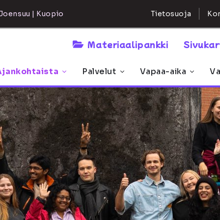
Kon
Joensuu | Kuopio
Tietosuoja
Materiaalipankki
Sivuka
Ajankohtaista
Palvelut
Vapaa-aika
Va