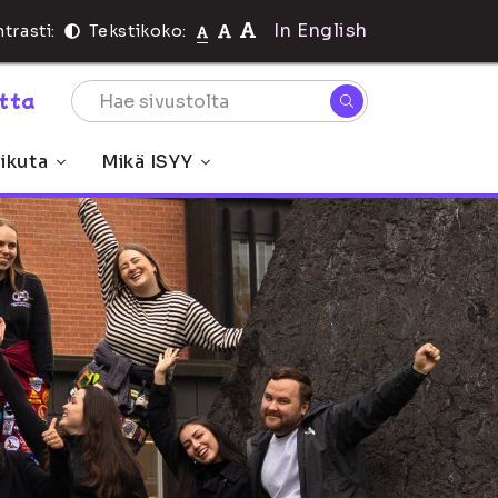
In English
trasti:
Tekstikoko:
rtta
ikuta
Mikä ISYY