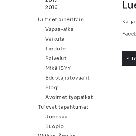
2017
Lu
2016
Uutiset aiheittain
Karja
Vapaa-aika
Face
Vaikuta
Tiedote
Palvelut
T
Mikä ISYY
Edustajistovaalit
Blogi
Avoimet työpaikat
Tulevat tapahtumat
Joensuu
Kuopio