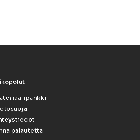
ikopolut
ateriaalipankki
ietosuoja
hteystiedot
nna palautetta