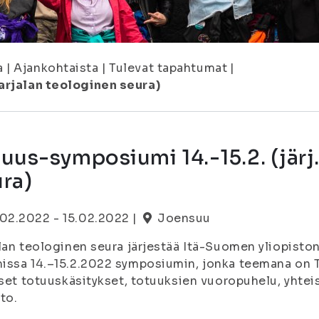
a
|
Ajankohtaista
|
Tulevat tapahtumat
|
Karjalan teologinen seura)
uus-symposiumi 14.-15.2. (järj
ra)
.02.2022 - 15.02.2022 |
Joensuu
lan teologinen seura järjestää Itä-Suomen yliopisto
ssa 14.–15.2.2022 symposiumin, jonka teemana on T
iset totuuskäsitykset, totuuksien vuoropuhelu, yht
to.