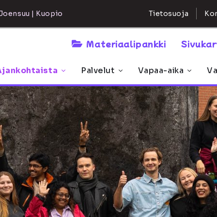
Kon
Joensuu | Kuopio
Tietosuoja
Materiaalipankki
Sivuka
Ajankohtaista
Palvelut
Vapaa-aika
Va