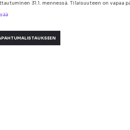
ttautuminen 31.1. mennessä. Tilaisuuteen on vapaa pä
isää
APAHTUMALISTAUKSEEN