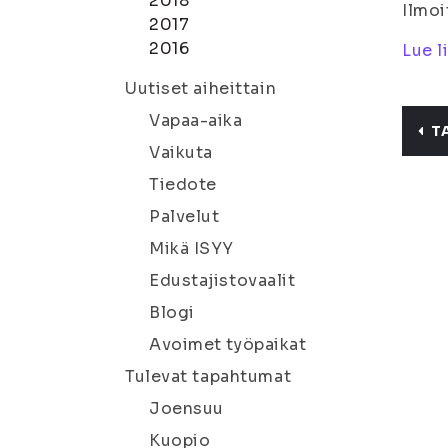
2018
Ilmoi
2017
2016
Lue l
Uutiset aiheittain
Vapaa-aika
T
Vaikuta
Tiedote
Palvelut
Mikä ISYY
Edustajistovaalit
Blogi
Avoimet työpaikat
Tulevat tapahtumat
Joensuu
Kuopio