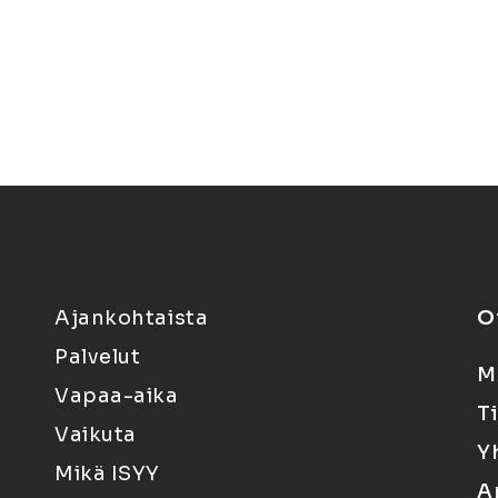
Ajankohtaista
O
Palvelut
M
Vapaa-aika
T
Vaikuta
Y
Mikä ISYY
A