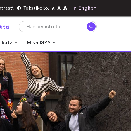
In English
trasti:
Tekstikoko:
rtta
ikuta
Mikä ISYY