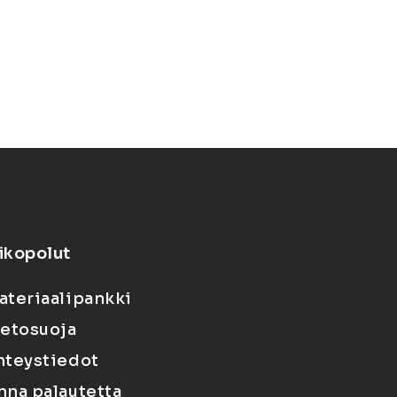
ikopolut
ateriaalipankki
ietosuoja
hteystiedot
nna palautetta