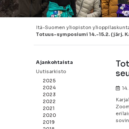
Itä-Suomen yliopiston ylioppilaskunt
Totuus-symposiumi 14.-15.2. (järj. 
Tot
Ajankohtaista
seu
Uutisarkisto
2025
2024
14
2023
Karja
2022
Zoomi
2021
erila
2020
sovin
2019