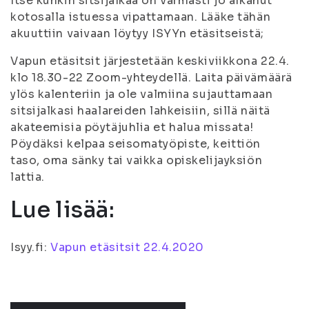
Itse kunkin sitsijalkaa on varmasti jo alkanut
kotosalla istuessa vipattamaan. Lääke tähän
akuuttiin vaivaan löytyy ISYYn etäsitseistä;
Vapun etäsitsit järjestetään keskiviikkona 22.4.
klo 18.30-22 Zoom-yhteydellä. Laita päivämäärä
ylös kalenteriin ja ole valmiina sujauttamaan
sitsijalkasi haalareiden lahkeisiin, sillä näitä
akateemisia pöytäjuhlia et halua missata!
Pöydäksi kelpaa seisomatyöpiste, keittiön
taso, oma sänky tai vaikka opiskelijayksiön
lattia.
Lue lisää:
Isyy.fi:
Vapun etäsitsit 22.4.2020