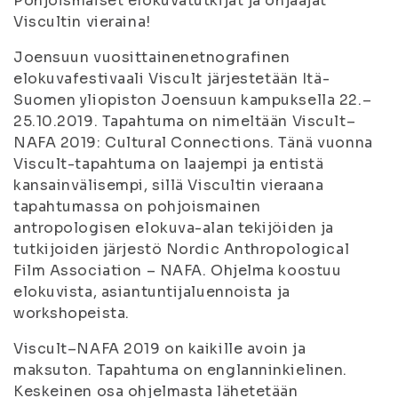
Pohjoismaiset elokuvatutkijat ja ohjaajat
Viscultin vieraina!
Joensuun vuosittainenetnografinen
elokuvafestivaali Viscult järjestetään Itä-
Suomen yliopiston Joensuun kampuksella 22.–
25.10.2019. Tapahtuma on nimeltään Viscult–
NAFA 2019: Cultural Connections. Tänä vuonna
Viscult-tapahtuma on laajempi ja entistä
kansainvälisempi, sillä Viscultin vieraana
tapahtumassa on pohjoismainen
antropologisen elokuva-alan tekijöiden ja
tutkijoiden järjestö Nordic Anthropological
Film Association – NAFA. Ohjelma koostuu
elokuvista, asiantuntijaluennoista ja
workshopeista.
Viscult–NAFA 2019 on kaikille avoin ja
maksuton. Tapahtuma on englanninkielinen.
Keskeinen osa ohjelmasta lähetetään