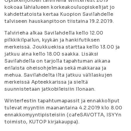
Opiskelijoiden talvirieha Winterfest 2019
kokoaa lähialueen korkeakouluopiskelijat jo
kahdettatoista kertaa Kuopion Savilahdelle
talviseen hauskanpitoon tiistaina 19.2.2019.
Talvirieha alkaa Savilahdella kello 12.00
pilkkikilpailun, kyykän ja hankifutiksen
merkeissä. Joukkuekisa starttaa kello 13.00 ja
jatkuu aina kello 18.00 saakka. Lisäksi
Savilahdella on tarjolla tapahtuman aikana
erilaista oheisohjelmaa sekä makkaraa ja
mehua. Savilahdelta ilta jatkuu välilaskujen
merkeissä Apteekkarissa ja sieltä
suunnistetaan jatkobileisiin Ilonaan.
Winterfestin tapahtumapassit ja ennakkoliput
tulevat myyntiin maanantaina 4.2.2019 klo 8.00
ennakkomyyntipisteisiin (cafeSAVOTTA, ISYYn
toimisto, KUTOP kirjakauppa).