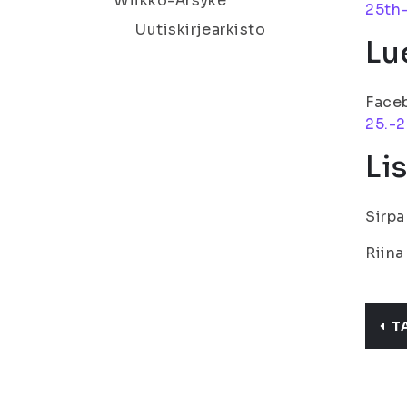
Wiikko-Ärsyke
25th-
Uutiskirjearkisto
Lue
Face
25.-2
Li
Sirpa
Riina
T