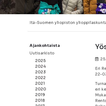
Itä-Suomen yliopiston ylioppilaskunt
Yös
Ajankohtaista
Uutisarkisto
25
2025
2024
Eri R
2023
22-03
2022
2021
Turna
2020
eri k
2019
Mukaa
2018
Rento