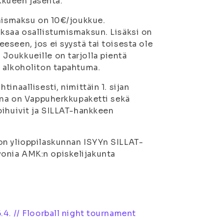
ukkueen jäsentä.
umismaksu on 10€/joukkue.
aksaa osallistumismaksun. Lisäksi on
seen, jos ei syystä tai toisesta ole
Joukkueille on tarjolla pientä
n alkoholiton tapahtuma.
inaallisesti, nimittäin 1. sijan
tona on Vappuherkkupaketti sekä
bihuivit ja SILLAT-hankkeen
on ylioppilaskunnan ISYYn SILLAT-
onia AMK:n opiskelijakunta
.4. // Floorball night tournament