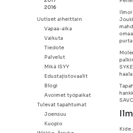
2017
Pelie
2016
Ilmoi
Uutiset aiheittain
Joukk
mahdo
Vapaa-aika
omaa 
Vaikuta
purta
Tiedote
Molem
Palvelut
palki
Mikä ISYY
SYKET
haala
Edustajistovaalit
Blogi
Tapah
hankk
Avoimet työpaikat
SAVO
Tulevat tapahtumat
Il
Joensuu
Kuopio
Kide.