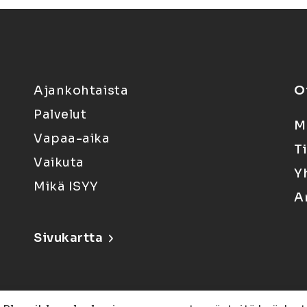
Ajankohtaista
O
Palvelut
M
Vapaa-aika
T
Vaikuta
Y
Mikä ISYY
A
Sivukartta