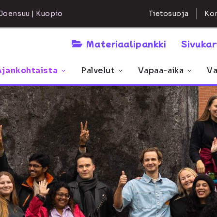
Kon
Joensuu | Kuopio
Tietosuoja
Materiaalipankki
Sivuka
Ajankohtaista
Palvelut
Vapaa-aika
Va