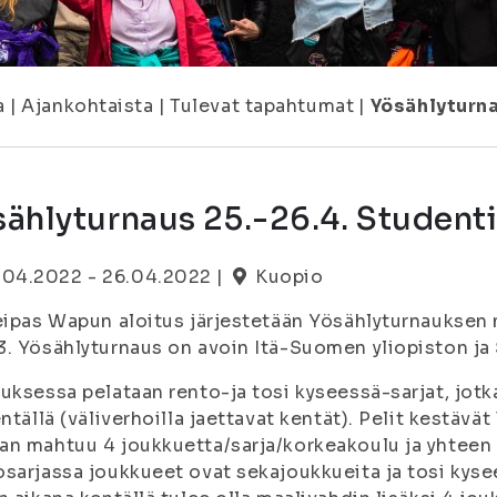
a
|
Ajankohtaista
|
Tulevat tapahtumat
|
Yösählyturna
ählyturnaus 25.-26.4. Studenti
.04.2022 - 26.04.2022 |
Kuopio
eipas Wapun aloitus järjestetään Yösählyturnauksen 
. Yösählyturnaus on avoin Itä-Suomen yliopiston ja S
uksessa pelataan rento-ja tosi kyseessä-sarjat, jotk
entällä (väliverhoilla jaettavat kentät). Pelit kestävät
n mahtuu 4 joukkuetta/sarja/korkeakoulu ja yhteen
sarjassa joukkueet ovat sekajoukkueita ja tosi kys