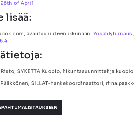
26th of April
 lisää:
book.com, avautuu uuteen ikkunaan:
Yösählyturnaus 
6.4.
sätietoja:
 Risto, SYKETTÄ Kuopio, liikuntasuunnittelija.kuopio(
 Pääkkönen, SILLAT-hankekoordinaattori, riina.paakko
APAHTUMALISTAUKSEEN