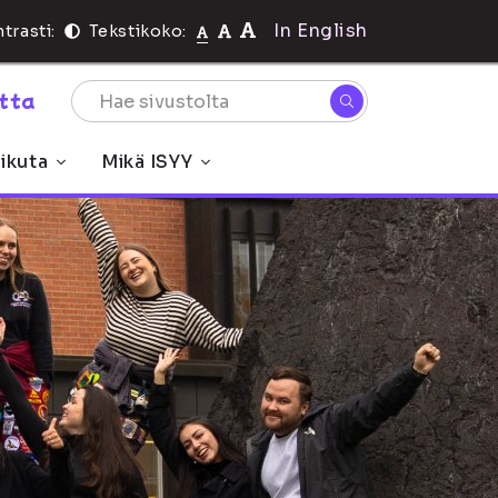
In English
trasti:
Tekstikoko:
rtta
ikuta
Mikä ISYY