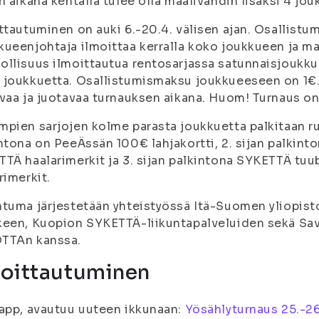
n aikana kentällä tulee olla maalivahdin lisäksi 4 jo
ttautuminen on auki 6.-20.4. välisen ajan. Osallist
ueenjohtaja ilmoittaa kerralla koko joukkueen ja m
llisuus ilmoittautua rentosarjassa satunnaisjoukkuee
joukkuetta. Osallistumismaksu joukkueeseen on 1€. 
vaa ja juotavaa turnauksen aikana. Huom! Turnaus o
pien sarjojen kolme parasta joukkuetta palkitaan ruht
ntona on PeeÄssän 100€ lahjakortti, 2. sijan palkin
TÄ haalarimerkit ja 3. sijan palkintona SYKETTÄ tuu
rimerkit.
tuma järjestetään yhteistyössä Itä-Suomen yliopist
een, Kuopion SYKETTÄ-liikuntapalveluiden sekä Sav
TTAn kanssa.
moittautuminen
app, avautuu uuteen ikkunaan:
Yösählyturnaus 25.-26