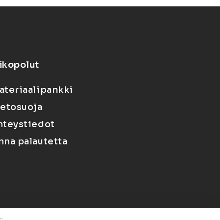
ikopolut
ateriaalipankki
ietosuoja
hteystiedot
nna palautetta