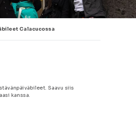
äbileet Calacucossa
tävänpäiväbileet. Saavu siis
kaasi kanssa.