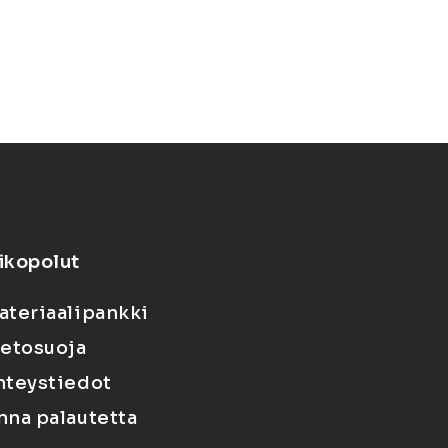
ikopolut
ateriaalipankki
ietosuoja
hteystiedot
nna palautetta