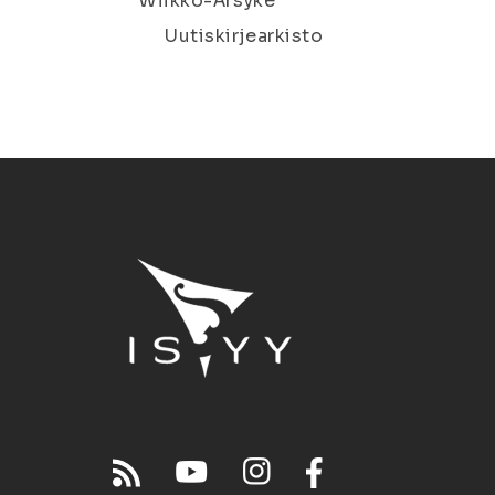
Wiikko-Ärsyke
Uutiskirjearkisto