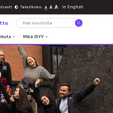
In English
trasti:
Tekstikoko:
rtta
ikuta
Mikä ISYY