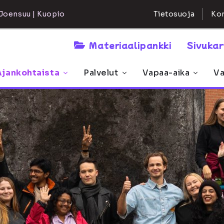
Kon
Joensuu | Kuopio
Tietosuoja
Materiaalipankki
Sivuka
Ajankohtaista
Palvelut
Vapaa-aika
Va