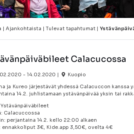
a
|
Ajankohtaista
|
Tulevat tapahtumat
|
Ystävänpäiv
tävänpäiväbileet Calacucossa
.02.2020 - 14.02.2020 |
Kuopio
a ja Kureo järjestävät yhdessä Calacuccon kanssa ys
ntaina 14.2. juhlistamaan ystävänpäivää yksin tai rak
 Ystävänpäiväbileet
ä: Calacuccossa
in: perjantaina 14.2. kello 22:00 alkaen
: ennakkoliput 3€, Kide.app 3,50€, ovelta 4€