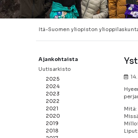
Itä-Suomen yliopiston ylioppilaskunt
Ys
Ajankohtaista
Uutisarkisto
14
2025
2024
Hyeen
2023
perja
2022
2021
Mitä:
2020
Miss
2019
Millo
2018
Liput