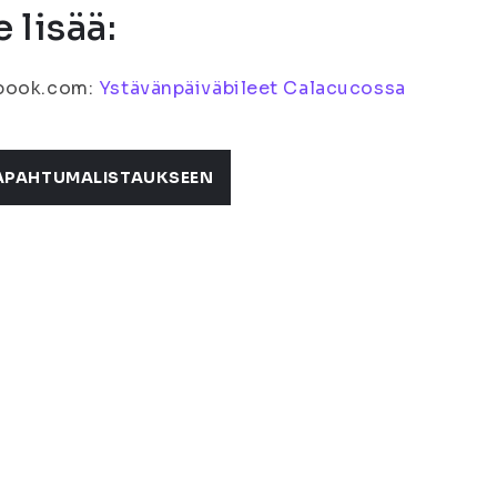
 lisää:
book.com:
Ystävänpäiväbileet Calacucossa
APAHTUMALISTAUKSEEN