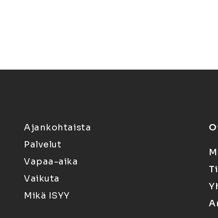
Ajankohtaista
O
Palvelut
M
Vapaa-aika
T
Vaikuta
Y
Mikä ISYY
A