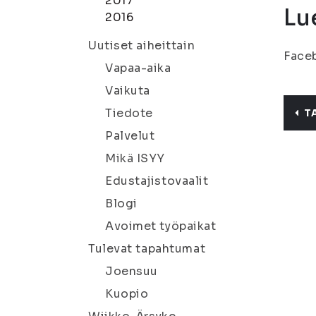
2017
Lue
2016
Uutiset aiheittain
Face
Vapaa-aika
Vaikuta
Tiedote
T
Palvelut
Mikä ISYY
Edustajistovaalit
Blogi
Avoimet työpaikat
Tulevat tapahtumat
Joensuu
Kuopio