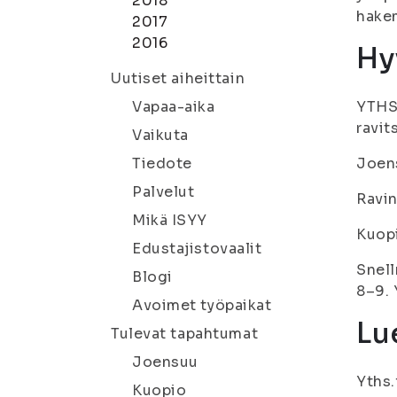
2018
hakem
2017
2016
Hy
Uutiset aiheittain
Vapaa-aika
YTHS 
ravit
Vaikuta
Tiedote
Joen
Palvelut
Ravin
Mikä ISYY
Kuop
Edustajistovaalit
Snell
Blogi
8–9. 
Avoimet työpaikat
Lue
Tulevat tapahtumat
Joensuu
Yths.
Kuopio