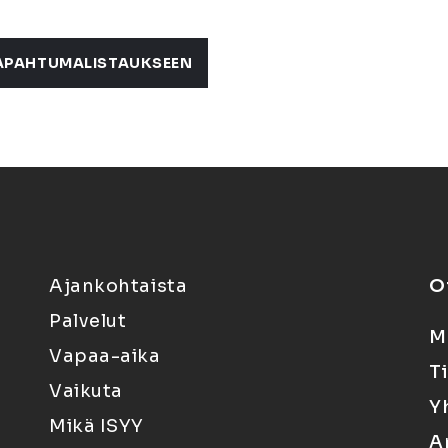
APAHTUMALISTAUKSEEN
Ajankohtaista
O
Palvelut
M
Vapaa-aika
T
Vaikuta
Y
Mikä ISYY
A