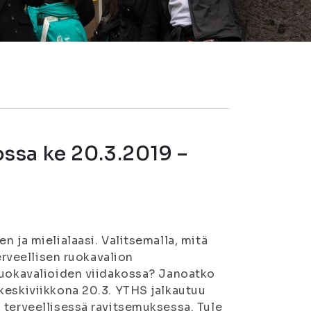
ssa ke 20.3.2019 –
n ja mielialaasi. Valitsemalla, mitä
erveellisen ruokavalion
 ruokavalioiden viidakossa? Janoatko
keskiviikkona 20.3. YTHS jalkautuu
 terveellisessä ravitsemuksessa. Tule