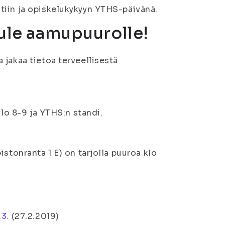
tiin ja opiskelukykyyn YTHS-päivänä.
tule aamupuurolle!
 jakaa tietoa terveellisestä
klo 8-9 ja YTHS:n standi.
stonranta 1 E) on tarjolla puuroa klo
.3.
(27.2.2019)