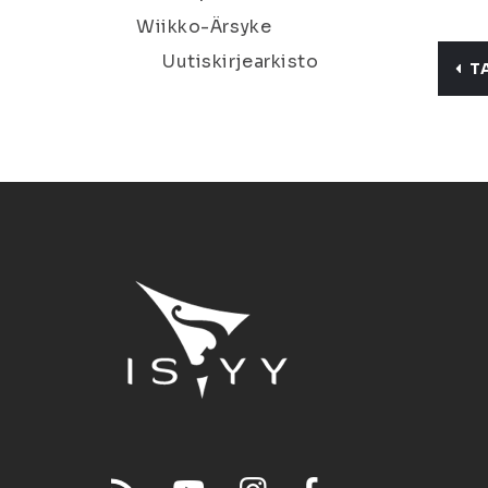
Wiikko-Ärsyke
Uutiskirjearkisto
T