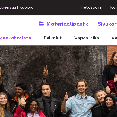
Kon
Joensuu | Kuopio
Tietosuoja
Materiaalipankki
Sivuka
Ajankohtaista
Palvelut
Vapaa-aika
Va