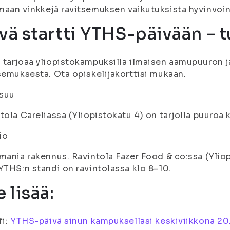
aan vinkkejä ravitsemuksen vaikutuksista hyvinvoin
vä startti YTHS-päivään – 
tarjoaa yliopistokampuksilla ilmaisen aamupuuron ja
semuksesta. Ota opiskelijakorttisi mukaan.
suu
tola Careliassa (Yliopistokatu 4) on tarjolla puuroa 
io
mania rakennus. Ravintola Fazer Food & co:ssa (Yliopi
YTHS:n standi on ravintolassa klo 8–10.
 lisää:
fi:
YTHS-päivä sinun kampuksellasi keskiviikkona 20