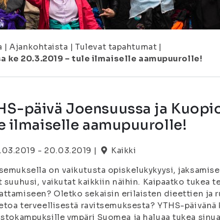
a
|
Ajankohtaista
|
Tulevat tapahtumat
|
 ke 20.3.2019 – tule ilmaiselle aamupuurolle!
HS-päivä Joensuussa ja Kuopio
e ilmaiselle aamupuurolle!
.03.2019 - 20.03.2019 |
Kaikki
semuksella on vaikutusta opiskelukykyysi, jaksamisee
t suuhusi, vaikutat kaikkiin näihin. Kaipaatko tukea t
ttamiseen? Oletko sekaisin erilaisten dieettien ja
ietoa terveellisestä ravitsemuksesta? YTHS-päivänä 
istokampuksille ympäri Suomea ja haluaa tukea sinua