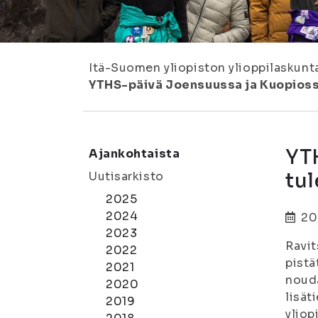
Itä-Suomen yliopiston ylioppilaskunt
YTHS-päivä Joensuussa ja Kuopiossa
YT
Ajankohtaista
tul
Uutisarkisto
2025
2024
20
2023
Ravit
2022
pistä
2021
nouda
2020
lisät
2019
yliop