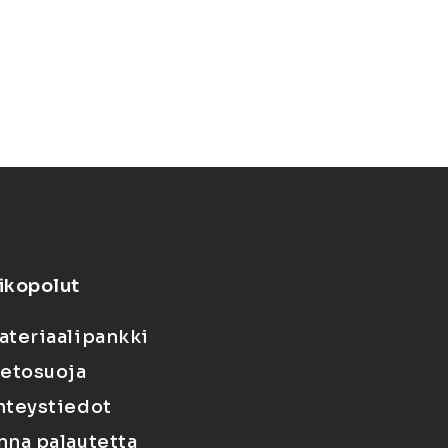
ikopolut
ateriaalipankki
ietosuoja
hteystiedot
nna palautetta