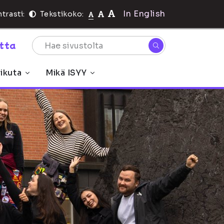
In English
trasti:
Tekstikoko:
rtta
ikuta
Mikä ISYY