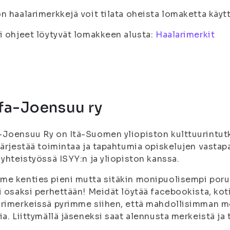
n haalarimerkkejä voit tilata oheista lomaketta käyt
i ohjeet löytyvät lomakkeen alusta:
Haalarimerkit
fa-Joensuu ry
Joensuu Ry on Itä-Suomen yliopiston kulttuurintutki
järjestää toimintaa ja tapahtumia opiskelujen vasta
 yhteistyössä ISYY:n ja yliopiston kanssa.
e kenties pieni mutta sitäkin monipuolisempi porukk
i osaksi perhettään! Meidät löytää facebookista, koti
rimerkeissä pyrimme siihen, että mahdollisimman moni
ia. Liittymällä jäseneksi saat alennusta merkeistä ja