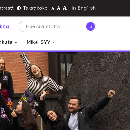
In English
trasti:
Tekstikoko:
rtta
ikuta
Mikä ISYY