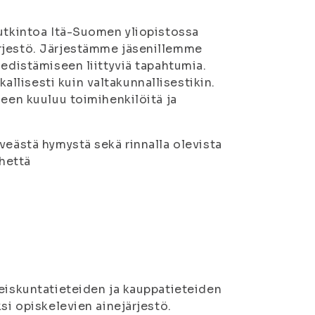
tutkintoa Itä-Suomen yliopistossa
ärjestö. Järjestämme jäsenillemme
 edistämiseen liittyviä tapahtumia.
lisesti kuin valtakunnallisestikin.
seen kuuluu toimihenkilöitä ja
veästä hymystä sekä rinnalla olevista
rhettä
teiskuntatieteiden ja kauppatieteiden
si opiskelevien ainejärjestö.