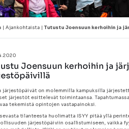
a
|
Ajankohtaista
|
Tutustu Joensuun kerhoihin ja jär
4.2020
ustu Joensuun kerhoihin ja jär
jestöpäivillä
 järjestöpäivät on molemmilla kampuksilla järjestet
iset järjestöt esittelevät toimintaansa. Tapahtumassa
aa tekemistä opintojen vastapainoksi.
tsevasta tilanteesta huolimatta ISYY pitää yllä perin
llisuuden järjestöpäiviin osallistumiseen, vaikka fy