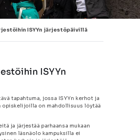
jestöihin ISYYn järjestöpäivillä
jestöihin ISYYn
tävä tapahtuma, jossa ISYYn kerhot ja
 opiskelijoilla on mahdollisuus löytää
teitä ja järjestää parhaansa mukaan
ysinen läsnäolo kampuksilla ei