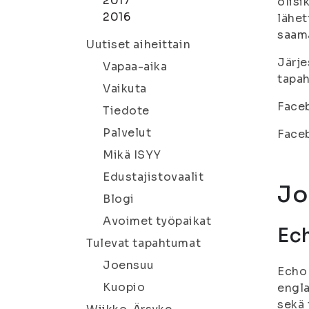
2017
olisi
2016
lähet
saam
Uutiset aiheittain
Järje
Vapaa-aika
tapah
Vaikuta
Face
Tiedote
Palvelut
Face
Mikä ISYY
Edustajistovaalit
Jo
Blogi
Avoimet työpaikat
Ech
Tulevat tapahtumat
Joensuu
Echo 
Kuopio
engla
sekä 