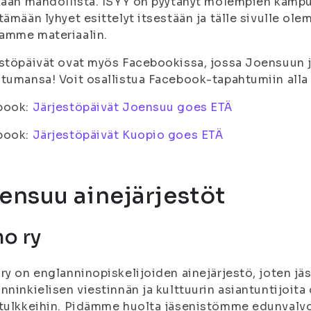
kaan mahdollista. ISYY on pyytänyt molempien kampus
tämään lyhyet esittelyt itsestään ja tälle sivulle o
amme materiaalin.
stöpäivät ovat myös Facebookissa, jossa Joensuun j
tumansa! Voit osallistua Facebook-tapahtumiin alla 
book:
Järjestöpäivät Joensuu goes ETÄ
book:
Järjestöpäivät Kuopio goes ETÄ
ensuu ainejärjestöt
o ry
ry on englanninopiskelijoiden ainejärjestö, joten jä
nninkielisen viestinnän ja kulttuurin asiantuntijoita o
tulkkeihin. Pidämme huolta jäsenistömme edunvalvo