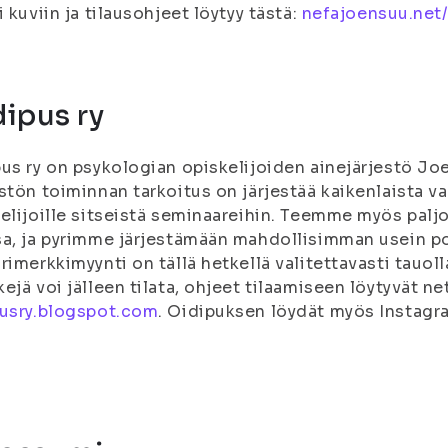
i kuviin ja tilausohjeet löytyy tästä:
nefajoensuu.net/
ipus ry
us ry on psykologian opiskelijoiden ainejärjestö Jo
stön toiminnan tarkoitus on järjestää kaikenlaista v
elijoille sitseistä seminaareihin. Teemme myös paljo
a, ja pyrimme järjestämään mahdollisimman usein poi
rimerkkimyynti on tällä hetkellä valitettavasti tauoll
ejä voi jälleen tilata, ohjeet tilaamiseen löytyvät ne
pusry.blogspot.com
. Oidipuksen löydät myös Instagr