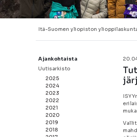
Itä-Suomen yliopiston ylioppilaskunt
Ajankohtaista
20.0
Tut
Uutisarkisto
jär
2025
2024
2023
ISYYn
2022
erila
2021
mukav
2020
2019
Valli
2018
mahdo