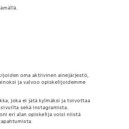
tämällä.
joiden oma aktiivinen ainejärjestö,
painoksi ja valvoo opiskelijoidemme
a, joka ei jätä kylmäksi ja toivottaa
sivuilta sekä instagramista.
 eri alan opiskelija voisi niistä
 tapahtumista.