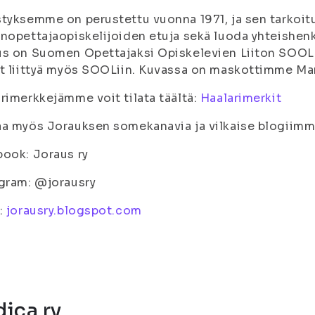
tyksemme on perustettu vuonna 1971, ja sen tarkoit
nopettajaopiskelijoiden etuja sekä luoda yhteishenke
s on Suomen Opettajaksi Opiskelevien Liiton SOOL 
t liittyä myös SOOLiin. Kuvassa on maskottimme M
rimerkkejämme voit tilata täältä:
Haalarimerkit
a myös Jorauksen somekanavia ja vilkaise blogiimm
ook: Joraus ry
gram: @jorausry
:
jorausry.blogspot.com
ica ry