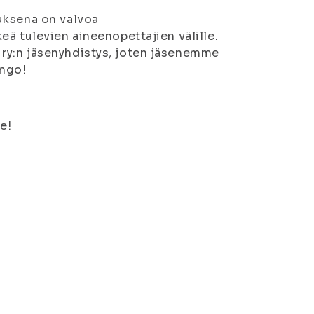
uksena on valvoa
ä tulevien aineenopettajien välille.
ry:n jäsenyhdistys, joten jäsenemme
ango!
e!