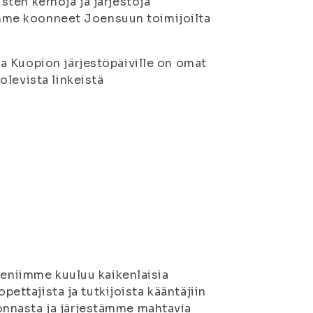
ten kerhoja ja järjestöjä
lemme koonneet Joensuun toimijoilta
a Kuopion järjestöpäiville on omat
olevista linkeistä
seniimme kuuluu kaikenlaisia
pettajista ja tutkijoista kääntäjiin
nnasta ja järjestämme mahtavia