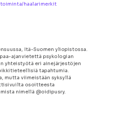
toiminta/haalarimerkit
ensuussa, Itä-Suomen yliopistossa.
apaa-ajanvietettä psykologian
n yhteistyötä eri ainejärjestöjen
kkitieteellisiä tapahtumia.
a, mutta viimeistään syksyllä
ttisivuilta osoitteesta
amista nimellä @oidipusry.