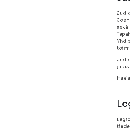
Judic
Joens
sekä 
Tapah
Yhdis
toimi
Judic
judis
Haala
Le
Legio
tiede