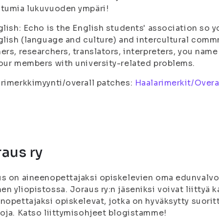
htumia lukuvuoden ympäri!
glish: Echo is the English students' association so y
glish (language and culture) and intercultural co
ers, researchers, translators, interpreters, you nam
our members with university-related problems.
rimerkkimyynti/overall patches:
Haalarimerkit/Overa
aus ry
s on aineenopettajaksi opiskelevien oma edunvalvon
n yliopistossa. Joraus ry:n jäseniksi voivat liittyä 
nopettajaksi opiskelevat, jotka on hyväksytty suor
oja. Katso liittymisohjeet blogistamme!