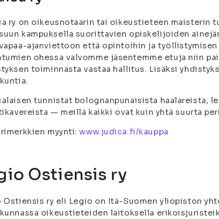
a ry on oikeusnotaarin tai oikeustieteen maisterin 
uun kampuksella suorittavien opiskelijoiden ainej
vapaa-ajanviettoon että opintoihin ja työllistymisen
tumien ohessa valvomme jäsentemme etuja niin paikal
tyksen toiminnasta vastaa hallitus. Lisäksi yhdistyk
kuntia.
alaisen tunnistat bolognanpunaisista haalareista, le
tikavereista — meillä kaikki ovat kuin yhtä suurta pe
rimerkkien myynti:
www.judica.fi/kauppa
gio Ostiensis ry
 Ostiensis ry eli Legio on Itä-Suomen yliopiston yh
kunnassa oikeustieteiden laitoksella erikoisjuristeik