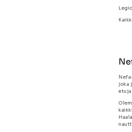
Legio
Kaikk
Ne
Nefa-
joka 
etuja
Olemm
kaikk
Haala
nautt