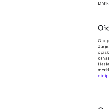
Linkk
Oid
Oidip
Järje
opisk
kanss
Haala
merkk
oidi