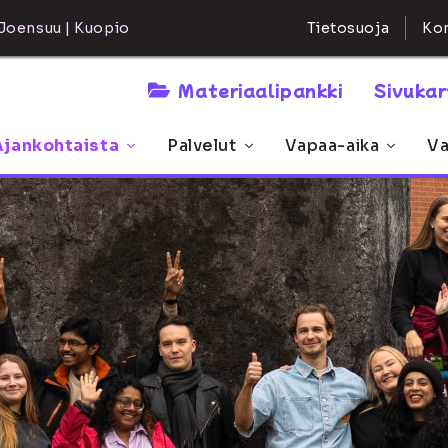
Kon
Joensuu | Kuopio
Tietosuoja
Materiaalipankki
Sivuka
Ajankohtaista
Palvelut
Vapaa-aika
Va