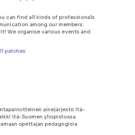
ou can find all kinds of professionals
mmmunication among our members:
e it! We organise various events and
ll patches
tapainotteinen ainejärjestö Itä-
kaikki Itä-Suomen yliopistossa
ittamaan opettajan pedagogisia