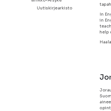
Wiikko-Ärsyke
tapa
Uutiskirjearkisto
In En
in En
teach
help 
Haala
Jor
Jorau
Suome
ainee
opint