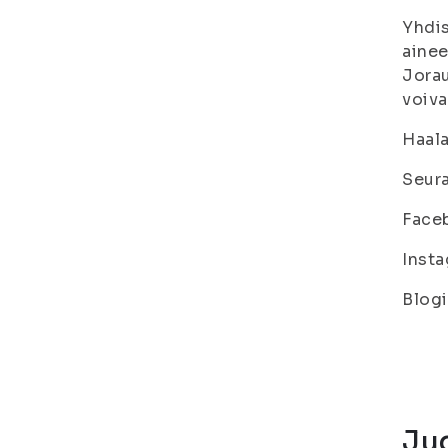
Yhdis
ainee
Jorau
voiva
Haala
Seura
Faceb
Insta
Blogi
Jud