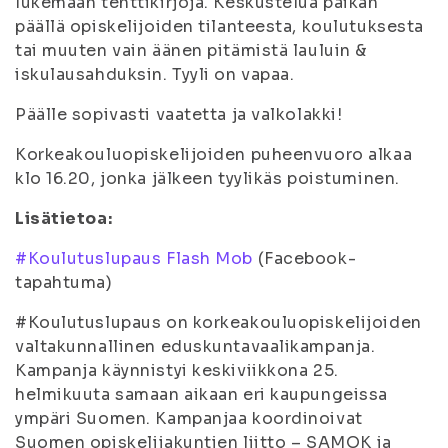
lukemaan tenttikirjoja. Keskustelua paikan
päällä opiskelijoiden tilanteesta, koulutuksesta
tai muuten vain äänen pitämistä lauluin &
iskulausahduksin. Tyyli on vapaa.
Päälle sopivasti vaatetta ja valkolakki!
Korkeakouluopiskelijoiden puheenvuoro alkaa
klo 16.20, jonka jälkeen tyylikäs poistuminen.
Lisätietoa:
#Koulutuslupaus Flash Mob
(Facebook-
tapahtuma)
#Koulutuslupaus on korkeakouluopiskelijoiden
valtakunnallinen eduskuntavaalikampanja.
Kampanja käynnistyi keskiviikkona 25.
helmikuuta samaan aikaan eri kaupungeissa
ympäri Suomen. Kampanjaa koordinoivat
Suomen opiskelijakuntien liitto – SAMOK ja