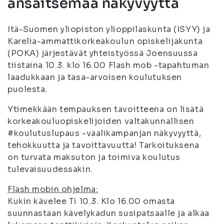
ansaitsemaa näkyvyyttä
Itä-Suomen yliopiston ylioppilaskunta (ISYY) ja
Karelia-ammattikorkeakoulun opiskelijakunta
(POKA) järjestävät yhteistyössä Joensuussa
tiistaina 10.3. klo 16.00 Flash mob -tapahtuman
laadukkaan ja tasa-arvoisen koulutuksen
puolesta.
Ytimekkään tempauksen tavoitteena on lisätä
korkeakouluopiskelijoiden valtakunnallisen
#koulutuslupaus -vaalikampanjan näkyvyyttä,
tehokkuutta ja tavoittavuutta! Tarkoituksena
on turvata maksuton ja toimiva koulutus
tulevaisuudessakin.
Flash mobin ohjelma:
Kukin kävelee Ti 10.3. Klo 16.00 omasta
suunnastaan kävelykadun susipatsaalle ja alkaa