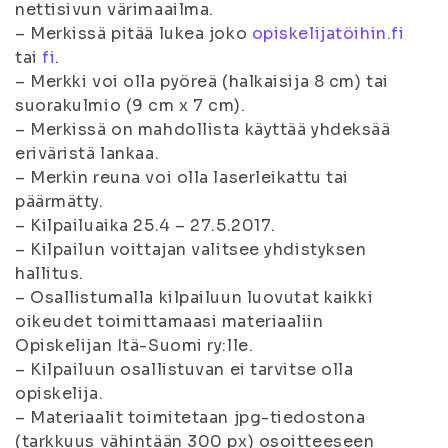
nettisivun värimaailma.
– Merkissä pitää lukea joko
opiskelijatöihin.fi
tai
fi
.
– Merkki voi olla pyöreä (halkaisija 8 cm) tai
suorakulmio (9 cm x 7 cm).
– Merkissä on mahdollista käyttää yhdeksää
eriväristä lankaa.
– Merkin reuna voi olla laserleikattu tai
päärmätty.
– Kilpailuaika 25.4 – 27.5.2017.
– Kilpailun voittajan valitsee yhdistyksen
hallitus.
– Osallistumalla kilpailuun luovutat kaikki
oikeudet toimittamaasi materiaaliin
Opiskelijan Itä-Suomi ry:lle.
– Kilpailuun osallistuvan ei tarvitse olla
opiskelija.
– Materiaalit toimitetaan jpg-tiedostona
(tarkkuus vähintään 300 px) osoitteeseen