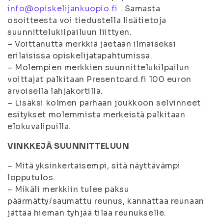
info@opiskelijankuopio.fi
. Samasta
osoitteesta voi tiedustella lisätietoja
suunnittelukilpailuun liittyen.
– Voittanutta merkkiä jaetaan ilmaiseksi
erilaisissa opiskelijatapahtumissa.
– Molempien merkkien suunnittelukilpailun
voittajat palkitaan Presentcard.fi 100 euron
arvoisella lahjakortilla.
– Lisäksi kolmen parhaan joukkoon selvinneet
esitykset molemmista merkeistä palkitaan
elokuvalipuilla.
VINKKEJÄ SUUNNITTELUUN
– Mitä yksinkertaisempi, sitä näyttävämpi
lopputulos.
– Mikäli merkkiin tulee paksu
päärmätty/saumattu reunus, kannattaa reunaan
jättää hieman tyhjää tilaa reunukselle.