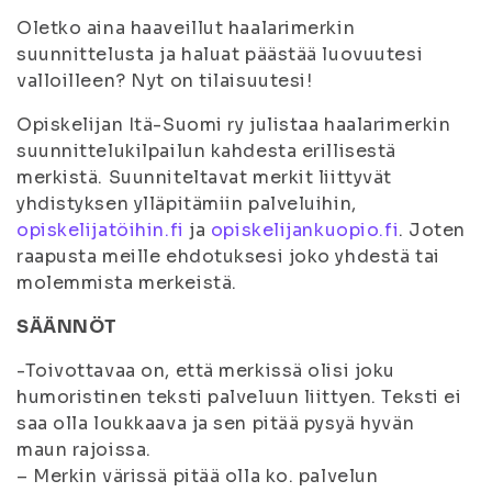
Oletko aina haaveillut haalarimerkin
suunnittelusta ja haluat päästää luovuutesi
valloilleen? Nyt on tilaisuutesi!
Opiskelijan Itä-Suomi ry julistaa haalarimerkin
suunnittelukilpailun kahdesta erillisestä
merkistä. Suunniteltavat merkit liittyvät
yhdistyksen ylläpitämiin palveluihin,
opiskelijatöihin.fi
ja
opiskelijankuopio.fi
. Joten
raapusta meille ehdotuksesi joko yhdestä tai
molemmista merkeistä.
SÄÄNNÖT
-Toivottavaa on, että merkissä olisi joku
humoristinen teksti palveluun liittyen. Teksti ei
saa olla loukkaava ja sen pitää pysyä hyvän
maun rajoissa.
– Merkin värissä pitää olla ko. palvelun