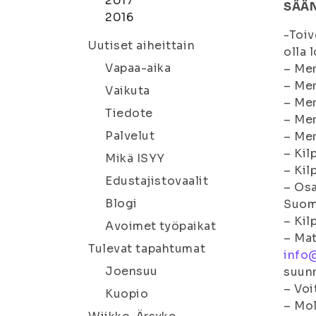
2017
SÄÄ
2016
-Toiv
Uutiset aiheittain
olla 
Vapaa-aika
– Mer
– Mer
Vaikuta
– Mer
Tiedote
– Mer
Palvelut
– Mer
– Kil
Mikä ISYY
– Kil
Edustajistovaalit
– Osa
Blogi
Suomi
– Kil
Avoimet työpaikat
– Mat
Tulevat tapahtumat
info@
Joensuu
suunn
– Voi
Kuopio
– Mol