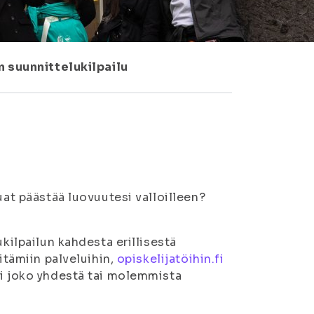
n suunnittelukilpailu
uat päästää luovuutesi valloilleen?
ukilpailun kahdesta erillisestä
itämiin palveluihin,
opiskelijatöihin.fi
si joko yhdestä tai molemmista