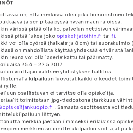
NNÖT
ottavaa on, että merkissä olisi joku humoristinen teks
loukkaava ja sen pitää pysyä hyvän maun rajoissa.
kin värissä pitää olla ko. palvelun nettisivun värimaa
kissä pitää lukea joko
opiskelijatöihin.fi
tai
fi
.
kki voi olla pyöreä (halkaisija 8 cm) tai suorakulmio 
kissä on mahdollista käyttää yhdeksää eriväristä lan
kin reuna voi olla laserleikattu tai päärmätty.
pailuaika 25.4 – 27.5.2017.
pailun voittajan valitsee yhdistyksen hallitus.
llistumalla kilpailuun luovutat kaikki oikeudet toimi
 ry:lle.
pailuun osallistuvan ei tarvitse olla opiskelija.
eriaalit toimitetaan jpg-tiedostona (tarkkuus vähin
opiskelijankuopio.fi
. Samasta osoitteesta voi tiedu
ittelukilpailuun liittyen.
ttanutta merkkiä jaetaan ilmaiseksi erilaisissa opisk
empien merkkien suunnittelukilpailun voittajat palk