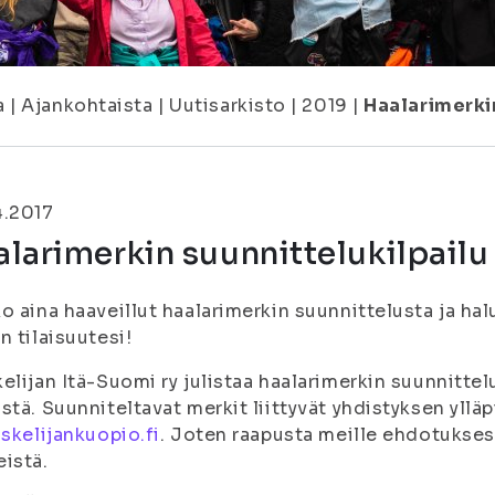
a
|
Ajankohtaista
|
Uutisarkisto
|
2019
|
Haalarimerki
4.2017
larimerkin suunnittelukilpailu
o aina haaveillut haalarimerkin suunnittelusta ja hal
n tilaisuutesi!
elijan Itä-Suomi ry julistaa haalarimerkin suunnittel
stä. Suunniteltavat merkit liittyvät yhdistyksen ylläp
skelijankuopio.fi
. Joten raapusta meille ehdotukse
istä.