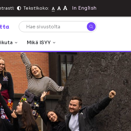
In English
trasti:
Tekstikoko:
rtta
ikuta
Mikä ISYY