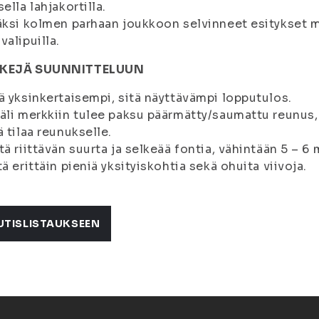
sella lahjakortilla.
äksi kolmen parhaan joukkoon selvinneet esitykset 
valipuilla.
KEJÄ SUUNNITTELUUN
ä yksinkertaisempi, sitä näyttävämpi lopputulos.
äli merkkiin tulee paksu päärmätty/saumattu reunus,
ä tilaa reunukselle.
tä riittävän suurta ja selkeää fontia, vähintään 5 – 6
tä erittäin pieniä yksityiskohtia sekä ohuita viivoja.
UTISLISTAUKSEEN