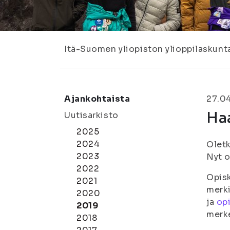
Itä-Suomen yliopiston ylioppilaskunt
Ajankohtaista
27.0
Haa
Uutisarkisto
2025
2024
Oletk
2023
Nyt o
2022
Opisk
2021
merki
2020
ja
opi
2019
merke
2018