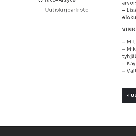
Wiikko-Ärsyke
arvoi
Uutiskirjearkisto
– Lis
eloku
VINK
– Mit
– Mik
tyhjä
– Käy
– Väl
U