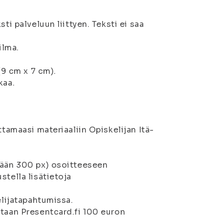
ti palveluun liittyen. Teksti ei saa
ilma.
(9 cm x 7 cm).
kaa.
ttamaasi materiaaliin Opiskelijan Itä-
tään 300 px) osoitteeseen
stella lisätietoja
elijatapahtumissa.
itaan Presentcard.fi 100 euron