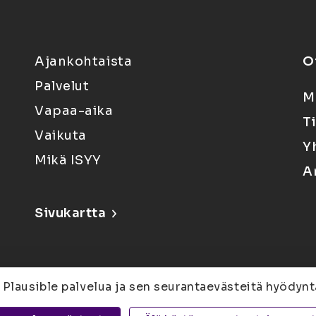
Ajankohtaista
O
Palvelut
M
Vapaa-aika
T
Vaikuta
Y
Mikä ISYY
A
Sivukartta
 Plausible palvelua ja sen seurantaevästeitä hyödynt