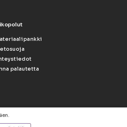
ikopolut
ateriaalipankki
ietosuoja
hteystiedot
nna palautetta
äen.