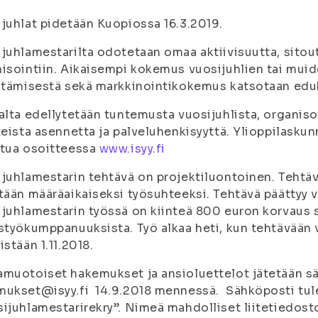
juhlat pidetään Kuopiossa 16.3.2019.
juhlamestarilta odotetaan omaa aktiivisuutta, sitou
isointiin. Aikaisempi kokemus vuosijuhlien tai mui
stämisestä sekä markkinointikokemus katsotaan edu
alta edellytetään tuntemusta vuosijuhlista, organiso
teista asennetta ja palveluhenkisyyttä. Ylioppilasku
stua osoitteessa
www.isyy.fi
juhlamestarin tehtävä on projektiluontoinen. Tehtävä
tään määräaikaiseksi työsuhteeksi. Tehtävä päättyy v
juhlamestarin työssä on kiinteä 800 euron korvaus 
styökumppanuuksista. Työ alkaa heti, kun tehtävään v
istään 1.11.2018.
muotoiset hakemukset ja ansioluettelot jätetään s
ukset@isyy.fi 14.9.2018 mennessä. Sähköposti tul
ijuhlamestarirekry”. Nimeä mahdolliset liitetiedosto