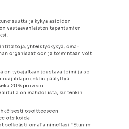
tuneisuutta ja kykyä asioiden
den vastaavanlaisten tapahtumien
ksi.
intitaitoja, yhteistyökykyä, oma-
nnan organisaatioon ja toimintaan voit
 on työajaltaan joustava toimi ja se
uosijuhlaprojektin päätyttyä.
sekä 20% provisio
alitulla on mahdollista, kuitenkin
ähköisesti osoitteeseen
ee otsikoida
t selkeästi omalla nimelläsi “Etunimi