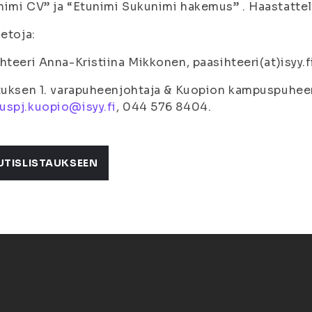
imi CV” ja “Etunimi Sukunimi hakemus” . Haastattel
ietoja:
hteeri Anna-Kristiina Mikkonen, paasihteeri(at)isyy.f
tuksen 1. varapuheenjohtaja & Kuopion kampuspuhee
uspj.kuopio@isyy.fi
, 044 576 8404.
UTISLISTAUKSEEN