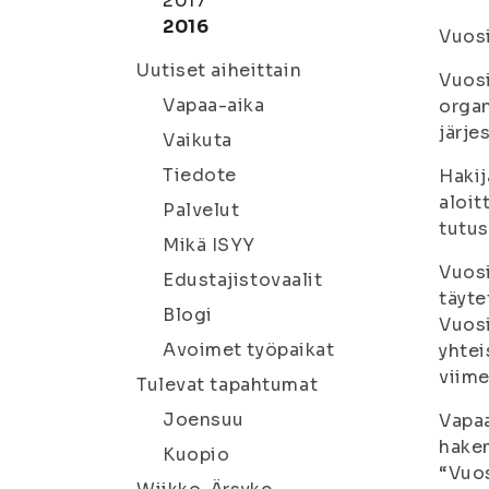
2017
2016
Vuosi
Uutiset aiheittain
Vuosi
Vapaa-aika
organ
järje
Vaikuta
Tiedote
Hakij
aloit
Palvelut
tutu
Mikä ISYY
Vuosi
Edustajistovaalit
täyte
Blogi
Vuosi
Avoimet työpaikat
yhtei
viime
Tulevat tapahtumat
Joensuu
Vapaa
hakem
Kuopio
“Vuos