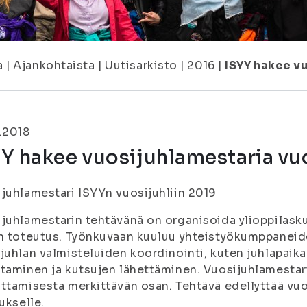
a
|
Ajankohtaista
|
Uutisarkisto
|
2016
|
ISYY hakee vu
.2018
Y hakee vuosijuhlamestaria vuo
juhlamestari ISYYn vuosijuhliin 2019
juhlamestarin tehtävänä on organisoida ylioppilasku
n toteutus. Työnkuvaan kuuluu yhteistyökumppaneid
juhlan valmisteluiden koordinointi, kuten juhlapaik
taminen ja kutsujen lähettäminen. Vuosijuhlamestari 
ttamisesta merkittävän osan. Tehtävä edellyttää vuo
tukselle.