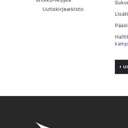
Wiikko-Ärsyke
Sukun
Uutiskirjearkisto
Lisät
Pääsi
Halli
kamp
U