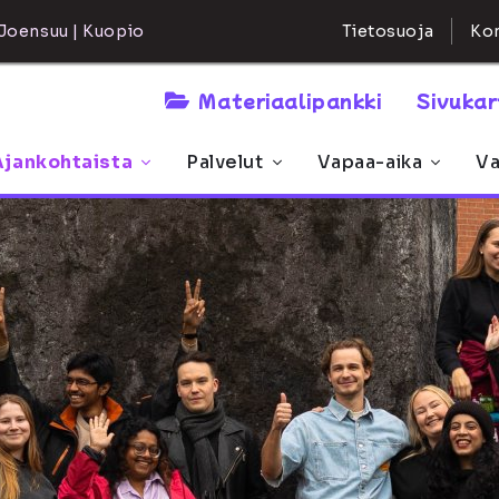
Kon
Joensuu | Kuopio
Tietosuoja
Materiaalipankki
Sivuka
Ajankohtaista
Palvelut
Vapaa-aika
Va