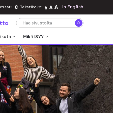
In English
trasti:
Tekstikoko:
rtta
ikuta
Mikä ISYY