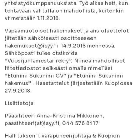
yhteistyökumppanuuksista. Työ alkaa heti, kun
tehtävään valitulla on mahdollista, kuitenkin
viimeistään 1.11.2018.
Vapaamuotoiset hakemukset ja ansioluettelot
jätetään sähköisesti osoitteeseen
hakemukset@isyy.fi 14.9.2018 mennessä.
Sähköposti tulee otsikoida
“Vuosijuhlamestarirekry”. Nimeä mahdolliset
liitetiedostot selkeästi omalla nimelläsi
“Etunimi Sukunimi CV” ja “Etunimi Sukunimi
hakemus” . Haastattelut järjestetään Kuopiossa
27.9.2018.
Lisätietoja:
Pääsihteeri Anna-Kristiina Mikkonen,
paasihteeri(at)isyy.fi, 044 576 8417.
Hallituksen 1. varapuheenjohtaja & Kuopion