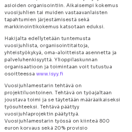
asioiden organisointiin. Aikaisempi kokemus
vuosijuhlien tai muiden vastaavanlaisten
tapahtumien järjestämisestä sekä
markkinointikokemus katsotaan eduksi.
Hakijalta edellytetään tuntemusta
vuosijuhlista, organisointitaitoja,
yhteistyökykyä, oma-aloitteista asennetta ja
palveluhenkisyyttä. Ylioppilaskunnan
organisaatioon ja toimintaan voit tutustua
osoitteessa
www.isyy.fi
Vuosijuhlamestarin tehtävä on
projektiluontoinen. Tehtävä on työajaltaan
joustava toimi ja se täytetään määräaikaiseksi
työsuhteeksi. Tehtävä päättyy
vuosijuhlaprojektin päätyttyä.
Vuosijuhlamestarin työssä on kiinteä 800
euron korvaus sekä 20% provisio