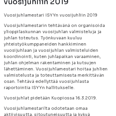
vuosijuhliin 2019
Vuosijuhlamestari ISYYn vuosijuhliin 2019
Vuosijuhlamestarin tehtävänä on organisoida
ylioppilaskunnan vuosijuhlan valmisteluja ja
juhlan toteutus. Työnkuvaan kuuluu
yhteistyökumppaneiden hankkiminen
vuosijuhlaan ja vuosijuhlan valmisteluiden
koordinointi, kuten juhlapaikan varaaminen,
juhlan ohjelman rakentaminen ja kutsujen
lähettäminen. Vuosijuhlamestari hoitaa juhlien
valmistelusta ja toteuttamisesta merkittävän
osan. Tehtävä edellyttää vuosijuhlasta
raportointia ISYYn hallitukselle.
Vuosijuhlat pidetään Kuopiossa 16.3.2019.
Vuosijuhlamestarilta odotetaan omaa
aktiivisuutta, sitoutuneisuutta ja kykyä