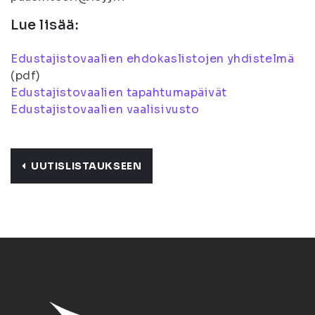
Lue lisää:
Edustajistovaalien ehdokaslistojen yhdistelmä
(pdf)
Edustajistovaalien tapahtumapäivät
Edustajistovaalien vaalisivusto
UUTISLISTAUKSEEN