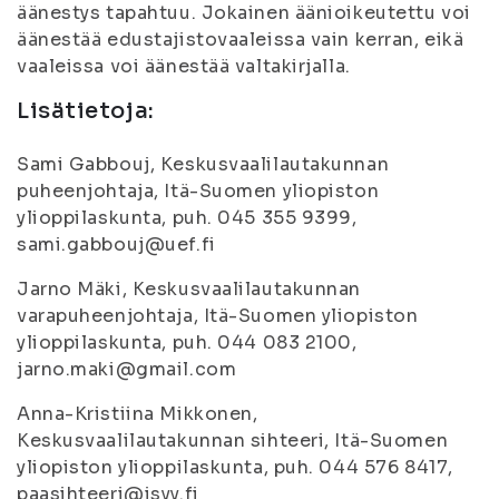
äänestys tapahtuu. Jokainen äänioikeutettu voi
äänestää edustajistovaaleissa vain kerran, eikä
vaaleissa voi äänestää valtakirjalla.
Lisätietoja:
Sami Gabbouj, Keskusvaalilautakunnan
puheenjohtaja, Itä-Suomen yliopiston
ylioppilaskunta, puh. 045 355 9399,
sami.gabbouj@uef.fi
Jarno Mäki, Keskusvaalilautakunnan
varapuheenjohtaja, Itä-Suomen yliopiston
ylioppilaskunta, puh. 044 083 2100,
jarno.maki@gmail.com
Anna-Kristiina Mikkonen,
Keskusvaalilautakunnan sihteeri, Itä-Suomen
yliopiston ylioppilaskunta, puh. 044 576 8417,
paasihteeri@isyy.fi