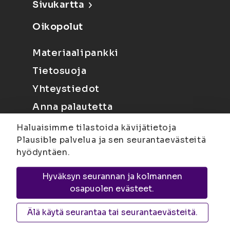
Sivukartta
Oikopolut
Materiaalipankki
Tietosuoja
Yhteystiedot
Anna palautetta
Haluaisimme tilastoida kävijätietoja
Plausible palvelua ja sen seurantaevästeitä
hyödyntäen.
Hyväksyn seurannan ja kolmannen
Joensuu
Suvantokatu 6, 80100 Joensuu |
osapuolen evästeet.
Kuopio
Yliopistonranta 15, PL 1627, 70211
Kuopio
Älä käytä seurantaa tai seurantaevästeitä.