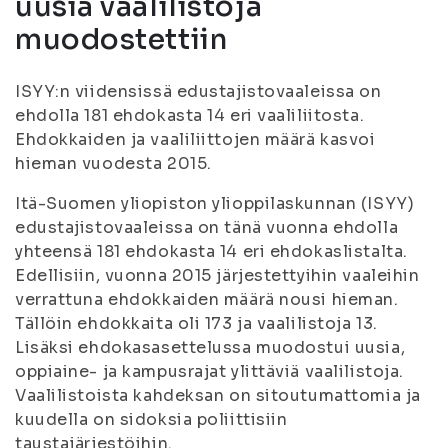
uusia vaalilistoja
muodostettiin
ISYY:n viidensissä edustajistovaaleissa on
ehdolla 181 ehdokasta 14 eri vaaliliitosta.
Ehdokkaiden ja vaaliliittojen määrä kasvoi
hieman vuodesta 2015.
Itä-Suomen yliopiston ylioppilaskunnan (ISYY)
edustajistovaaleissa on tänä vuonna ehdolla
yhteensä 181 ehdokasta 14 eri ehdokaslistalta.
Edellisiin, vuonna 2015 järjestettyihin vaaleihin
verrattuna ehdokkaiden määrä nousi hieman.
Tällöin ehdokkaita oli 173 ja vaalilistoja 13.
Lisäksi ehdokasasettelussa muodostui uusia,
oppiaine- ja kampusrajat ylittäviä vaalilistoja.
Vaalilistoista kahdeksan on sitoutumattomia ja
kuudella on sidoksia poliittisiin
taustajärjestöihin.