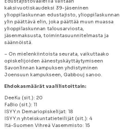
Edustajistovaaleilla valitaan
kaksivuotiskaudeksi 39-jäseninen
ylioppilaskunnan edustajisto, ylioppilaskunnan
ylin päättävä elin, joka päättää muun muassa
ylioppilaskunnan talousarviosta,
jäsenmaksusta, toimintasuunnitelmasta ja
säännöistä.
– On mielenkiintoista seurata, vaikuttaako
opiskelijoiden äänestyskäyttäytymiseen
Savonlinnan kampuksen yhdistyminen
Joensuun kampukseen, Gabbouj sanoo.
Ehdokasmäärät vaalilistoittain:
DeeKu (sit.): 20
FaBio (sit.): 11
ISYY:n Demariopiskelijat: 18
ISYY:n yhteiskuntatieteilijät (sit.): 4
Itä-Suomen Vihreä Vasemmisto: 15