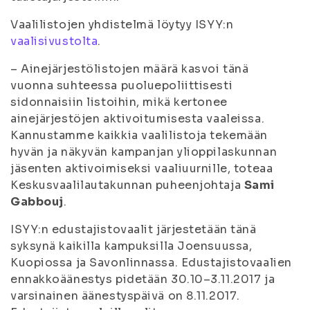
Vaalilistojen yhdistelmä löytyy ISYY:n
vaalisivustolta
.
– Ainejärjestölistojen määrä kasvoi tänä
vuonna suhteessa puoluepoliittisesti
sidonnaisiin listoihin, mikä kertonee
ainejärjestöjen aktivoitumisesta vaaleissa.
Kannustamme kaikkia vaalilistoja tekemään
hyvän ja näkyvän kampanjan ylioppilaskunnan
jäsenten aktivoimiseksi vaaliuurnille, toteaa
Keskusvaalilautakunnan puheenjohtaja
Sami
Gabbouj
.
ISYY:n edustajistovaalit järjestetään tänä
syksynä kaikilla kampuksilla Joensuussa,
Kuopiossa ja Savonlinnassa. Edustajistovaalien
ennakkoäänestys pidetään 30.10–3.11.2017 ja
varsinainen äänestyspäivä on 8.11.2017.