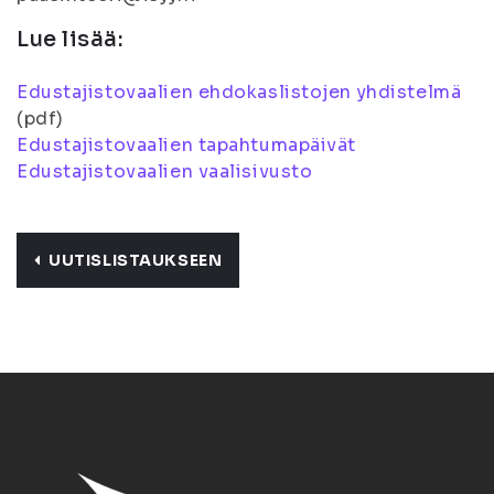
Lue lisää:
Edustajistovaalien ehdokaslistojen yhdistelmä
(pdf)
Edustajistovaalien tapahtumapäivät
Edustajistovaalien vaalisivusto
UUTISLISTAUKSEEN