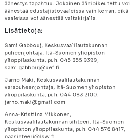
äänestys tapahtuu. Jokainen äänioikeutettu voi
äänestää edustajistovaaleissa vain kerran, eikä
vaaleissa voi äänestää valtakirjalla.
Lisätietoja:
Sami Gabbouj, Keskusvaalilautakunnan
puheenjohtaja, Itä-Suomen yliopiston
ylioppilaskunta, puh. 045 355 9399,
sami.gabbouj@uef.fi
Jarno Mäki, Keskusvaalilautakunnan
varapuheenjohtaja, Itä-Suomen yliopiston
ylioppilaskunta, puh. 044 083 2100,
jarno.maki@gmail.com
Anna-Kristiina Mikkonen,
Keskusvaalilautakunnan sihteeri, Itä-Suomen
yliopiston ylioppilaskunta, puh. 044 576 8417,
paasihteeri@isyy.fi