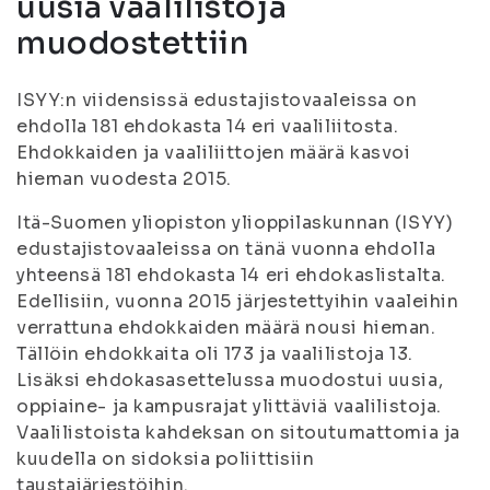
uusia vaalilistoja
muodostettiin
ISYY:n viidensissä edustajistovaaleissa on
ehdolla 181 ehdokasta 14 eri vaaliliitosta.
Ehdokkaiden ja vaaliliittojen määrä kasvoi
hieman vuodesta 2015.
Itä-Suomen yliopiston ylioppilaskunnan (ISYY)
edustajistovaaleissa on tänä vuonna ehdolla
yhteensä 181 ehdokasta 14 eri ehdokaslistalta.
Edellisiin, vuonna 2015 järjestettyihin vaaleihin
verrattuna ehdokkaiden määrä nousi hieman.
Tällöin ehdokkaita oli 173 ja vaalilistoja 13.
Lisäksi ehdokasasettelussa muodostui uusia,
oppiaine- ja kampusrajat ylittäviä vaalilistoja.
Vaalilistoista kahdeksan on sitoutumattomia ja
kuudella on sidoksia poliittisiin
taustajärjestöihin.