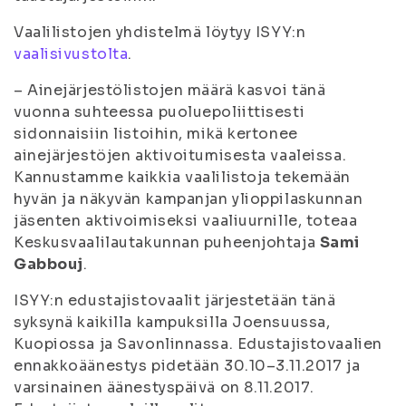
Vaalilistojen yhdistelmä löytyy ISYY:n
vaalisivustolta
.
– Ainejärjestölistojen määrä kasvoi tänä
vuonna suhteessa puoluepoliittisesti
sidonnaisiin listoihin, mikä kertonee
ainejärjestöjen aktivoitumisesta vaaleissa.
Kannustamme kaikkia vaalilistoja tekemään
hyvän ja näkyvän kampanjan ylioppilaskunnan
jäsenten aktivoimiseksi vaaliuurnille, toteaa
Keskusvaalilautakunnan puheenjohtaja
Sami
Gabbouj
.
ISYY:n edustajistovaalit järjestetään tänä
syksynä kaikilla kampuksilla Joensuussa,
Kuopiossa ja Savonlinnassa. Edustajistovaalien
ennakkoäänestys pidetään 30.10–3.11.2017 ja
varsinainen äänestyspäivä on 8.11.2017.