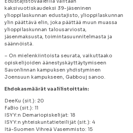
Edustajistovaaleilla valitaan
kaksivuotiskaudeksi 39-jäseninen
ylioppilaskunnan edustajisto, ylioppilaskunnan
ylin päättävä elin, joka päättää muun muassa
ylioppilaskunnan talousarviosta,
jäsenmaksusta, toimintasuunnitelmasta ja
säännöistä.
– On mielenkiintoista seurata, vaikuttaako
opiskelijoiden äänestyskäyttäytymiseen
Savonlinnan kampuksen yhdistyminen
Joensuun kampukseen, Gabbouj sanoo.
Ehdokasmäärät vaalilistoittain:
DeeKu (sit.): 20
FaBio (sit.): 11
ISYY:n Demariopiskelijat: 18
ISYY:n yhteiskuntatieteilijät (sit.): 4
Itä-Suomen Vihreä Vasemmisto: 15