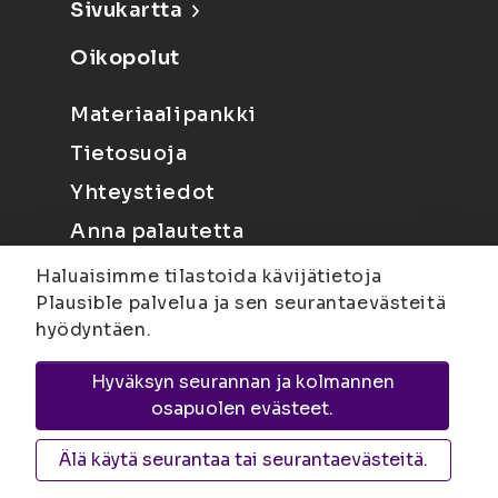
Sivukartta
Oikopolut
Materiaalipankki
Tietosuoja
Yhteystiedot
Anna palautetta
Haluaisimme tilastoida kävijätietoja
Plausible palvelua ja sen seurantaevästeitä
hyödyntäen.
Hyväksyn seurannan ja kolmannen
Joensuu
Suvantokatu 6, 80100 Joensuu |
osapuolen evästeet.
Kuopio
Yliopistonranta 15, PL 1627, 70211
Kuopio
Älä käytä seurantaa tai seurantaevästeitä.