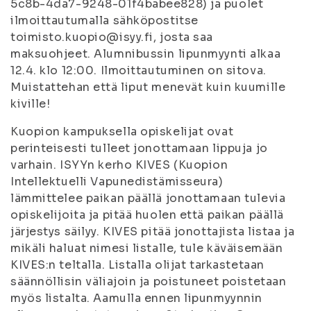
5c8b-4da7-9248-01f4babee828) ja puolet
ilmoittautumalla sähköpostitse
toimisto.kuopio@isyy.fi, josta saa
maksuohjeet. Alumnibussin lipunmyynti alkaa
12.4. klo 12:00. Ilmoittautuminen on sitova.
Muistattehan että liput menevät kuin kuumille
kiville!
Kuopion kampuksella opiskelijat ovat
perinteisesti tulleet jonottamaan lippuja jo
varhain. ISYYn kerho KIVES (Kuopion
Intellektuelli Vapunedistämisseura)
lämmittelee paikan päällä jonottamaan tulevia
opiskelijoita ja pitää huolen että paikan päällä
järjestys säilyy. KIVES pitää jonottajista listaa ja
mikäli haluat nimesi listalle, tule käväisemään
KIVES:n teltalla. Listalla olijat tarkastetaan
säännöllisin väliajoin ja poistuneet poistetaan
myös listalta. Aamulla ennen lipunmyynnin