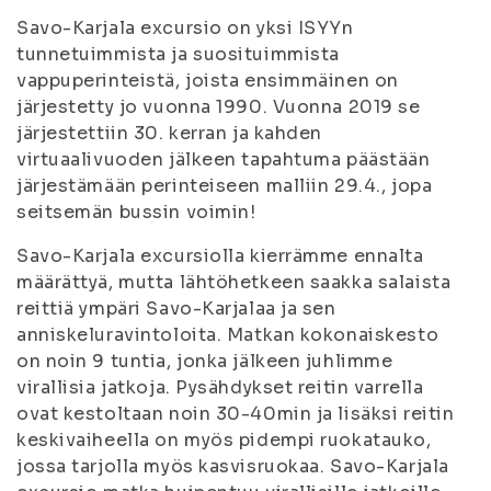
Savo-Karjala excursio on yksi ISYYn
tunnetuimmista ja suosituimmista
vappuperinteistä, joista ensimmäinen on
järjestetty jo vuonna 1990. Vuonna 2019 se
järjestettiin 30. kerran ja kahden
virtuaalivuoden jälkeen tapahtuma päästään
järjestämään perinteiseen malliin 29.4., jopa
seitsemän bussin voimin!
Savo-Karjala excursiolla kierrämme ennalta
määrättyä, mutta lähtöhetkeen saakka salaista
reittiä ympäri Savo-Karjalaa ja sen
anniskeluravintoloita. Matkan kokonaiskesto
on noin 9 tuntia, jonka jälkeen juhlimme
virallisia jatkoja. Pysähdykset reitin varrella
ovat kestoltaan noin 30-40min ja lisäksi reitin
keskivaiheella on myös pidempi ruokatauko,
jossa tarjolla myös kasvisruokaa. Savo-Karjala