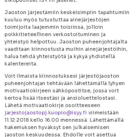
ulkopuoliset ISYYn jäsenet.
Jaoston järjestämiin keskeisimpiin tapahtumiin
kuuluu myös tutustuttaa ainejärjestöjen
toimijoita laajemmin toisiinsa, jolloin
poikkitieteellinen verkostoituminen ja
yhteistyö helpottuu. Jaoston puheenjohtajalta
vaaditaan kiinnostusta muihin ainejärjestöihin,
halua tehdä yhteistyötä ja kykyä yhdistellä
kalentereita.
Voit ilmaista kiinnostuksesi järjestöjaoston
puheenjohtajan tehtävään lähettämällä lyhyen
motivaatiokirjeen sähköpostitse, jossa voit
kertoa lisää itsestäsi ja ansioluettelostasi.
Lähetä motivaatiokirje osoitteeseen
jarjestojaostopj.kuopio@isyy.fi
viimeistään
11.12.2018 kello 16.00 mennessä. Lähettämällä
hakemuksen hyväksyt sen julkaisemisen
jaoston keskuudessa. Ehdolle voit asettua