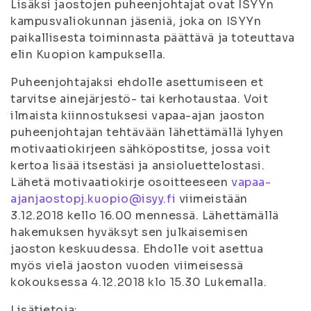
Lisäksi jaostojen puheenjohtajat ovat ISYYn
kampusvaliokunnan jäseniä, joka on ISYYn
paikallisesta toiminnasta päättävä ja toteuttava
elin Kuopion kampuksella.
Puheenjohtajaksi ehdolle asettumiseen et
tarvitse ainejärjestö- tai kerhotaustaa. Voit
ilmaista kiinnostuksesi vapaa-ajan jaoston
puheenjohtajan tehtävään lähettämällä lyhyen
motivaatiokirjeen sähköpostitse, jossa voit
kertoa lisää itsestäsi ja ansioluettelostasi.
Lähetä motivaatiokirje osoitteeseen
vapaa-
ajanjaostopj.kuopio@isyy.fi
viimeistään
3.12.2018 kello 16.00 mennessä. Lähettämällä
hakemuksen hyväksyt sen julkaisemisen
jaoston keskuudessa. Ehdolle voit asettua
myös vielä jaoston vuoden viimeisessä
kokouksessa 4.12.2018 klo 15.30 Lukemalla.
Lisätietoja: