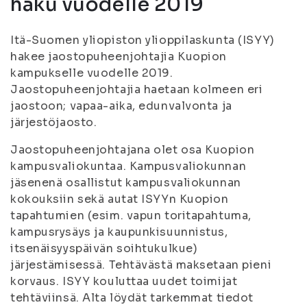
haku vuodelle 2019
Itä-Suomen yliopiston ylioppilaskunta (ISYY)
hakee jaostopuheenjohtajia Kuopion
kampukselle vuodelle 2019.
Jaostopuheenjohtajia haetaan kolmeen eri
jaostoon; vapaa-aika, edunvalvonta ja
järjestöjaosto.
Jaostopuheenjohtajana olet osa Kuopion
kampusvaliokuntaa. Kampusvaliokunnan
jäsenenä osallistut kampusvaliokunnan
kokouksiin sekä autat ISYYn Kuopion
tapahtumien (esim. vapun toritapahtuma,
kampusrysäys ja kaupunkisuunnistus,
itsenäisyyspäivän soihtukulkue)
järjestämisessä. Tehtävästä maksetaan pieni
korvaus. ISYY kouluttaa uudet toimijat
tehtäviinsä. Alta löydät tarkemmat tiedot