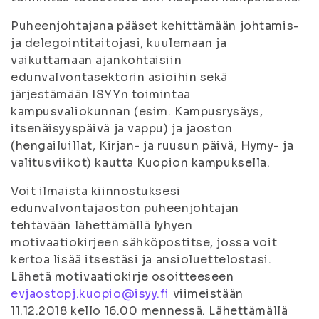
Puheenjohtajana pääset kehittämään johtamis-
ja delegointitaitojasi, kuulemaan ja
vaikuttamaan ajankohtaisiin
edunvalvontasektorin asioihin sekä
järjestämään ISYYn toimintaa
kampusvaliokunnan (esim. Kampusrysäys,
itsenäisyyspäivä ja vappu) ja jaoston
(hengailuillat, Kirjan- ja ruusun päivä, Hymy- ja
valitusviikot) kautta Kuopion kampuksella.
Voit ilmaista kiinnostuksesi
edunvalvontajaoston puheenjohtajan
tehtävään lähettämällä lyhyen
motivaatiokirjeen sähköpostitse, jossa voit
kertoa lisää itsestäsi ja ansioluettelostasi.
Lähetä motivaatiokirje osoitteeseen
evjaostopj.kuopio@isyy.fi
viimeistään
11.12.2018 kello 16.00 mennessä. Lähettämällä