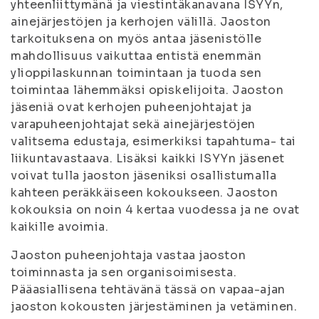
yhteenliittymänä ja viestintäkanavana ISYYn,
ainejärjestöjen ja kerhojen välillä. Jaoston
tarkoituksena on myös antaa jäsenistölle
mahdollisuus vaikuttaa entistä enemmän
ylioppilaskunnan toimintaan ja tuoda sen
toimintaa lähemmäksi opiskelijoita. Jaoston
jäseniä ovat kerhojen puheenjohtajat ja
varapuheenjohtajat sekä ainejärjestöjen
valitsema edustaja, esimerkiksi tapahtuma- tai
liikuntavastaava. Lisäksi kaikki ISYYn jäsenet
voivat tulla jaoston jäseniksi osallistumalla
kahteen peräkkäiseen kokoukseen. Jaoston
kokouksia on noin 4 kertaa vuodessa ja ne ovat
kaikille avoimia.
Jaoston puheenjohtaja vastaa jaoston
toiminnasta ja sen organisoimisesta.
Pääasiallisena tehtävänä tässä on vapaa-ajan
jaoston kokousten järjestäminen ja vetäminen.