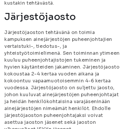
kustakin tehtävästä.
Järjestöjaosto
Järjestöjaoston tehtävänä on toimia
kampuksen ainejärjestöjen puheenjohtajien
vertaistuki-, tiedotus-, ja
yhteistyötoimielimenä. Sen toiminnan ytimeen
kuuluu puheenjohtajistojen tukeminen ja
hyvien käytänteiden jakaminen. Järjestöjaosto
kokoustaa 2-4 kertaa vuoden aikana ja
kokoontuu vapaamuotoisemmin 4-6 kertaa
vuodessa. Järjestöjaosto on suljettu jaosto,
johon kuuluvat ainejärjestöjen puheenjohtajat
ja heidän henkilökohtaisina varajäseninään
ainejärjestöjen nimeämät henkilöt. Ehdolle
järjestöjaoston puheenjohtajaksi voivat
asettua jaoston jäsenet sekä jaoston