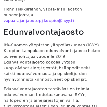
Henri Hakkarainen, vapaa-ajan jaoston
puheenjohtaja
vapaa-ajanjaostopj.kuopio@isyy.fi
Edunvalvontajaosto
Itä-Suomen yliopiston ylioppilaskunnan (ISYY)
Kuopion kampuksen edunvalvontajaosto hakee
puheenjohtajaa vuodelle 2019.
Edunvalvontajaosto kokoaa yhteen
kuopiolaiset ainejärjestöt, hallopedit sekä
kaikki edunvalvonnasta ja opiskelijoiden
hyvinvoinnista kiinnostuneet opiskelijat.
Edunvalvontajaoston tehtävänä on toimia
edunvalvonnan tiedotuskanavana ISYYn,
hallopedien ja ainejärjestöjen välillä,
tukiverkostona jäsenilleen, edunvalvontaa tai