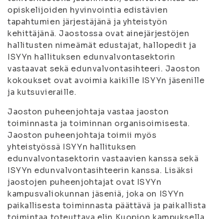
opiskelijoiden hyvinvointia edistävien
tapahtumien järjestäjänä ja yhteistyön
kehittäjänä. Jaostossa ovat ainejärjestöjen
hallitusten nimeämät edustajat, hallopedit ja
ISYYn hallituksen edunvalvontasektorin
vastaavat sekä edunvalvontasihteeri. Jaoston
kokoukset ovat avoimia kaikille ISYYn jäsenille
ja kutsuvieraille.
Jaoston puheenjohtaja vastaa jaoston
toiminnasta ja toiminnan organisoimisesta.
Jaoston puheenjohtaja toimii myös
yhteistyössä ISYYn hallituksen
edunvalvontasektorin vastaavien kanssa sekä
ISYYn edunvalvontasihteerin kanssa. Lisäksi
jaostojen puheenjohtajat ovat ISYYn
kampusvaliokunnan jäseniä, joka on ISYYn
paikallisesta toiminnasta päättävä ja paikallista
toimintaa toteuttava elin Kuopion kampuksella.