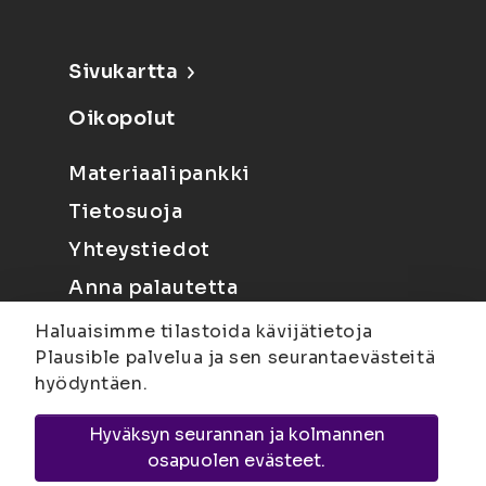
Sivukartta
Oikopolut
Materiaalipankki
Tietosuoja
Yhteystiedot
Anna palautetta
Haluaisimme tilastoida kävijätietoja
Plausible palvelua ja sen seurantaevästeitä
hyödyntäen.
Hyväksyn seurannan ja kolmannen
Joensuu
Suvantokatu 6, 80100 Joensuu |
osapuolen evästeet.
Kuopio
Yliopistonranta 15, PL 1627, 70211