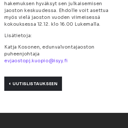
hakemuksen hyväksyt sen julkaisemisen
jaoston keskuudessa. Ehdolle voit asettua
myös vielä jaoston vuoden viimeisessä
kokouksessa 12.12. klo 16.00 Lukemalla.
Lisätietoja:
Katja Kosonen, edunvalvontajaoston
puheenjohtaja
evjaostopj.kuopio@isyy.fi
UUTISLISTAUKSEEN