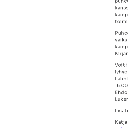
puhee
kanss
kampu
toimi
Puhee
vaiku
kampu
Kirja
Voit 
lyhye
Lähet
16.00
Ehdol
Lukem
Lisät
Katj