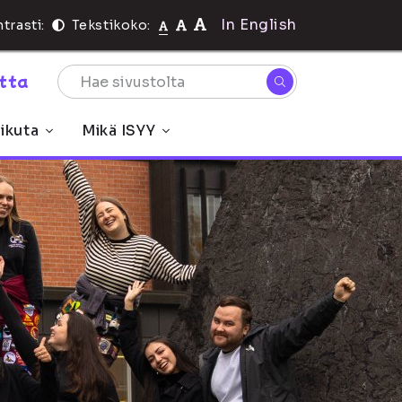
In English
trasti:
Tekstikoko:
rtta
ikuta
Mikä ISYY