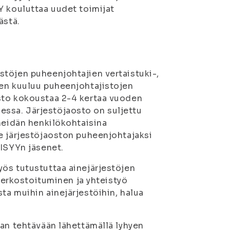
Y kouluttaa uudet toimijat
ästä.
stöjen puheenjohtajien vertaistuki-,
een kuuluu puheenjohtajistojen
sto kokoustaa 2-4 kertaa vuoden
ssa. Järjestöjaosto on suljettu
 heidän henkilökohtaisina
e järjestöjaoston puheenjohtajaksi
 ISYYn jäsenet.
ös tutustuttaa ainejärjestöjen
 verkostoituminen ja yhteistyö
ta muihin ainejärjestöihin, halua
jan tehtävään lähettämällä lyhyen