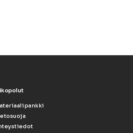
ikopolut
ateriaalipankki
ietosuoja
hteystiedot