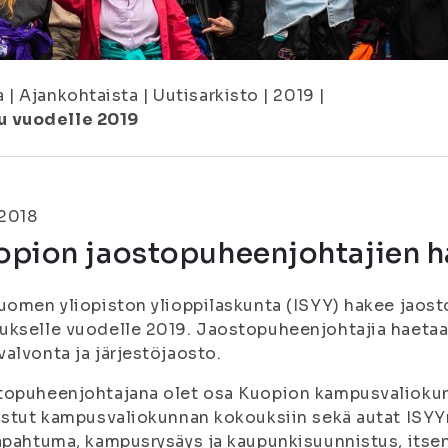
a
|
Ajankohtaista
|
Uutisarkisto
|
2019
|
u vuodelle 2019
.2018
opion jaostopuheenjohtajien h
uomen yliopiston ylioppilaskunta (ISYY) hakee jaos
kselle vuodelle 2019. Jaostopuheenjohtajia haetaan
alvonta ja järjestöjaosto.
topuheenjohtajana olet osa Kuopion kampusvalioku
istut kampusvaliokunnan kokouksiin sekä autat ISY
apahtuma, kampusrysäys ja kaupunkisuunnistus, itse