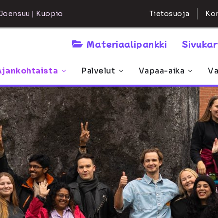
Kon
Joensuu | Kuopio
Tietosuoja
Materiaalipankki
Sivuka
Ajankohtaista
Palvelut
Vapaa-aika
Va