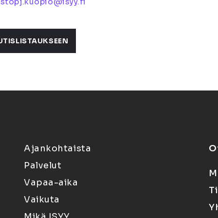
stopj.kuopio@isyy.fi
UTISLISTAUKSEEN
Ajankohtaista
O
Palvelut
M
Vapaa-aika
T
Vaikuta
Y
Mikä ISYY