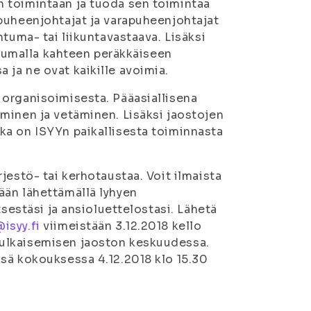
 toimintaan ja tuoda sen toimintaa
puheenjohtajat ja varapuheenjohtajat
tuma- tai liikuntavastaava. Lisäksi
istumalla kahteen peräkkäiseen
ja ne ovat kaikille avoimia.
 organisoimisesta. Pääasiallisena
minen ja vetäminen. Lisäksi jaostojen
ka on ISYYn paikallisesta toiminnasta
jestö- tai kerhotaustaa. Voit ilmaista
ään lähettämällä lyhyen
tsestäsi ja ansioluettelostasi. Lähetä
isyy.fi
viimeistään 3.12.2018 kello
ulkaisemisen jaoston keskuudessa.
sä kokouksessa 4.12.2018 klo 15.30