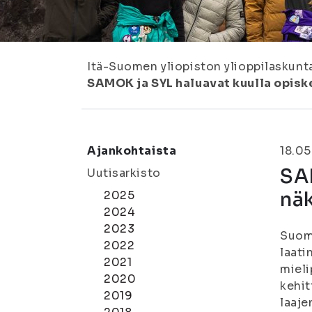
Itä-Suomen yliopiston ylioppilaskunt
SAMOK ja SYL haluavat kuulla opisk
Ajankohtaista
18.0
SAM
Uutisarkisto
näk
2025
2024
2023
Suome
2022
laati
2021
mieli
2020
kehit
2019
laaje