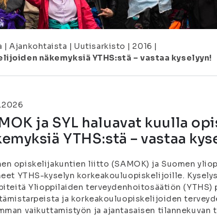
a
|
Ajankohtaista
|
Uutisarkisto
|
2016
|
elijoiden näkemyksiä YTHS:stä – vastaa kyselyyn!
5.2026
OK ja SYL haluavat kuulla opi
emyksiä YTHS:stä – vastaa kys
n opiskelijakuntien liitto (SAMOK) ja Suomen yliopp
neet YTHS-kyselyn korkeakouluopiskelijoille. Kyselys
piteitä Ylioppilaiden terveydenhoitosäätiön (YTHS) p
tämistarpeista ja korkeakouluopiskelijoiden tervey
mman vaikuttamistyön ja ajantasaisen tilannekuvan t