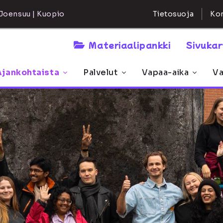
Kon
Joensuu | Kuopio
Tietosuoja
Materiaalipankki
Sivuka
Ajankohtaista
Palvelut
Vapaa-aika
Va