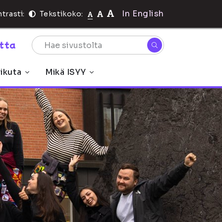
In English
trasti:
Tekstikoko:
rtta
ikuta
Mikä ISYY