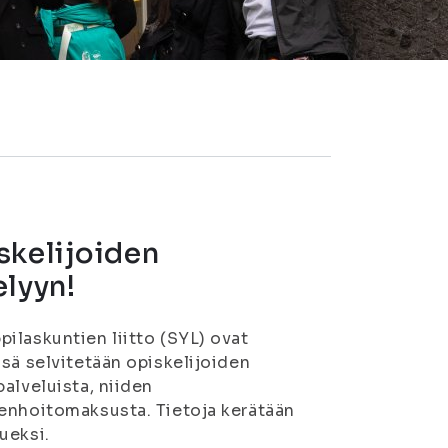
skelijoiden
elyyn!
ilaskuntien liitto (SYL) ovat
sä selvitetään opiskelijoiden
alveluista, niiden
denhoitomaksusta. Tietoja kerätään
ueksi.