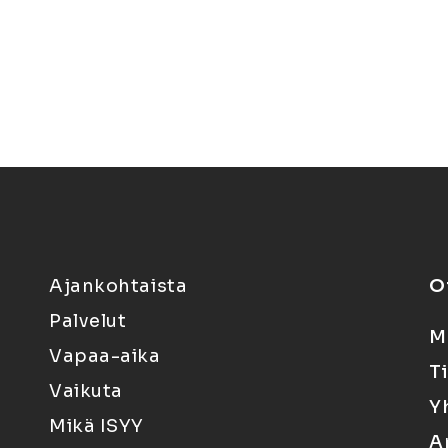
Ajankohtaista
O
Palvelut
M
Vapaa-aika
T
Vaikuta
Y
Mikä ISYY
A