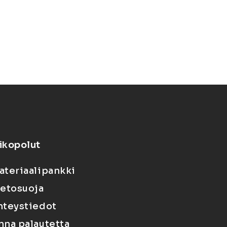
ikopolut
ateriaalipankki
ietosuoja
hteystiedot
nna palautetta