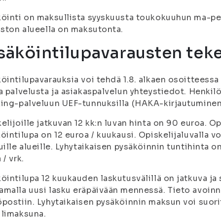
öinti on maksullista syyskuusta toukokuuhun ma-pe 
iston alueella on maksutonta.
säköintilupavarausten tek
öintilupavarauksia voi tehdä 1.8. alkaen osoitteess
a palvelusta ja asiakaspalvelun yhteystiedot. Henkilö
ing-palveluun UEF-tunnuksilla (HAKA-kirjautuminen
elijoille jatkuvan 12 kk:n luvan hinta on 90 euroa. O
öintilupa on 12 euroa / kuukausi. Opiskelijaluvalla v
uille alueille. Lyhytaikaisen pysäköinnin tuntihinta o
 / vrk.
öintilupa 12 kuukauden laskutusvälillä on jatkuva j
malla uusi lasku eräpäivään mennessä. Tieto avoinn
postiin. Lyhytaikaisen pysäköinnin maksun voi suor
ilimaksuna.