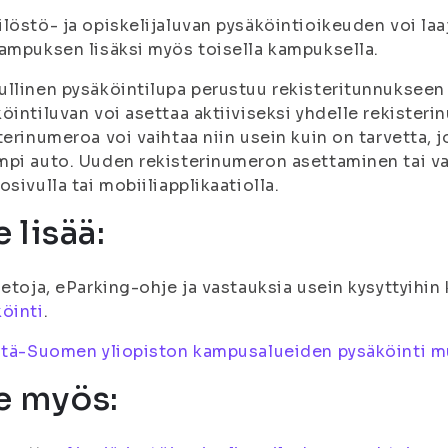
löstö- ja opiskelijaluvan pysäköintioikeuden voi la
ampuksen lisäksi myös toisella kampuksella.
llinen pysäköintilupa perustuu rekisteritunnukseen
öintiluvan voi asettaa aktiiviseksi yhdelle rekisteri
terinumeroa voi vaihtaa niin usein kuin on tarvetta, j
pi auto. Uuden rekisterinumeron asettaminen tai v
osivulla tai mobiiliapplikaatiolla.
 lisää:
ietoja, eParking-ohje ja vastauksia usein kysyttyihi
öinti
.
Itä-Suomen yliopiston kampusalueiden pysäköinti m
e myös: