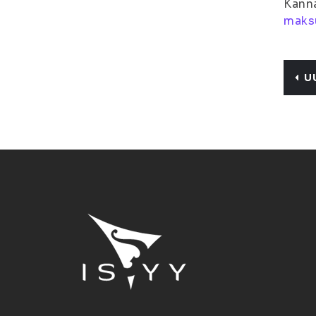
Kann
maksu
U