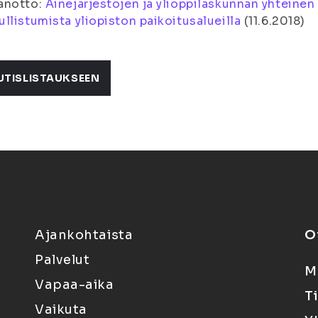
anotto:
Ainejärjestöjen ja ylioppilaskunnan yhteine
llistumista yliopiston paikoitusalueilla
(
11.6.2018
)
UTISLISTAUKSEEN
Ajankohtaista
O
Palvelut
M
Vapaa-aika
T
Vaikuta