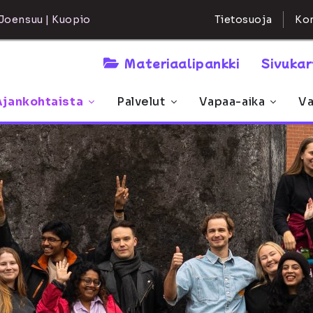
Kon
Joensuu | Kuopio
Tietosuoja
Materiaalipankki
Sivuka
Ajankohtaista
Palvelut
Vapaa-aika
Va