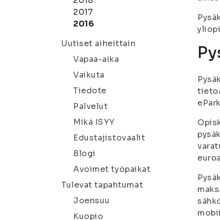
2018
2017
Pysäk
2016
yliop
Uutiset aiheittain
Py
Vapaa-aika
Vaikuta
Pysäk
Tiedote
tieto
ePark
Palvelut
Mikä ISYY
Opisk
pysäk
Edustajistovaalit
varat
Blogi
euroa
Avoimet työpaikat
Pysäk
Tulevat tapahtumat
maksa
Joensuu
sähkö
mobi
Kuopio