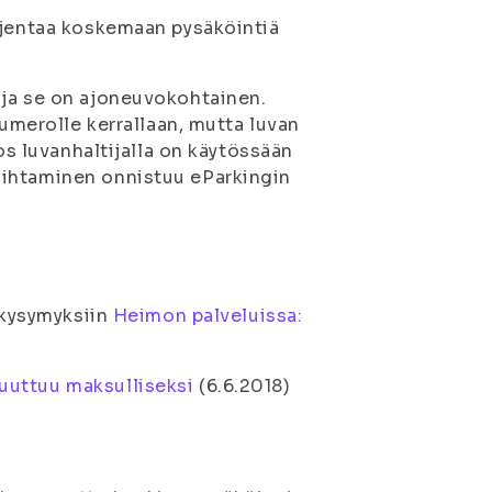
ajentaa koskemaan pysäköintiä
 ja se on ajoneuvokohtainen.
numerolle kerrallaan, mutta luvan
os luvanhaltijalla on käytössään
aihtaminen onnistuu eParkingin
n kysymyksiin
Heimon palveluissa​:
uuttuu maksulliseksi
(
6.6.2018
)