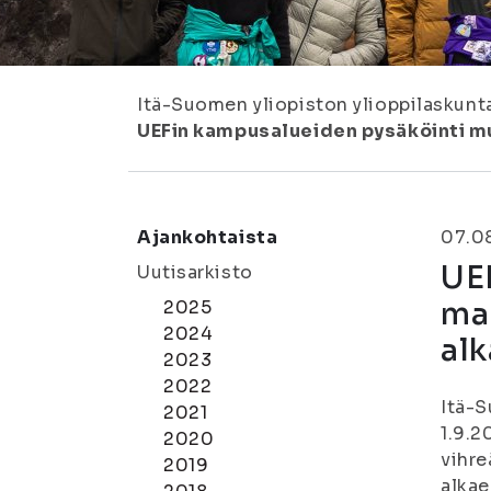
Itä-Suomen yliopiston ylioppilaskunt
UEFin kampusalueiden pysäköinti muu
Ajankohtaista
07.0
UE
Uutisarkisto
mak
2025
2024
al
2023
2022
Itä-S
2021
1.9.2
2020
vihre
2019
alkae