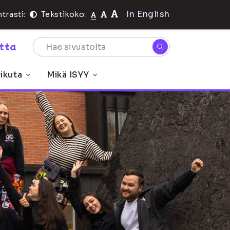
In English
trasti:
Tekstikoko:
rtta
ikuta
Mikä ISYY