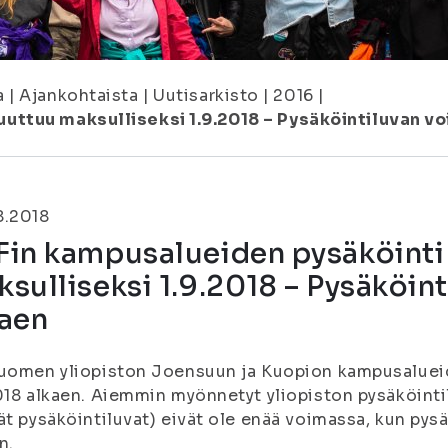
a
|
Ajankohtaista
|
Uutisarkisto
|
2016
|
ttuu maksulliseksi 1.9.2018 – Pysäköintiluvan voi 
8.2018
Fin kampusalueiden pysäköint
sulliseksi 1.9.2018 – Pysäköinti
kaen
uomen yliopiston Joensuun ja Kuopion kampusaluei
018 alkaen. Aiemmin myönnetyt yliopiston pysäköinti
ät pysäköintiluvat) eivät ole enää voimassa, kun pys
n.