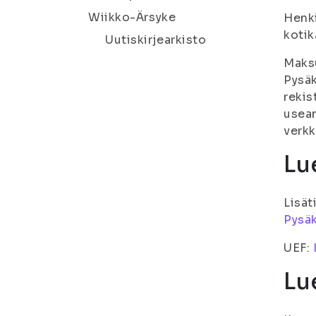
Wiikko-Ärsyke
Henki
kotik
Uutiskirjearkisto
Maksu
Pysäk
rekis
useam
verkk
Lue
Lisät
Pysäk
UEF:
Lu