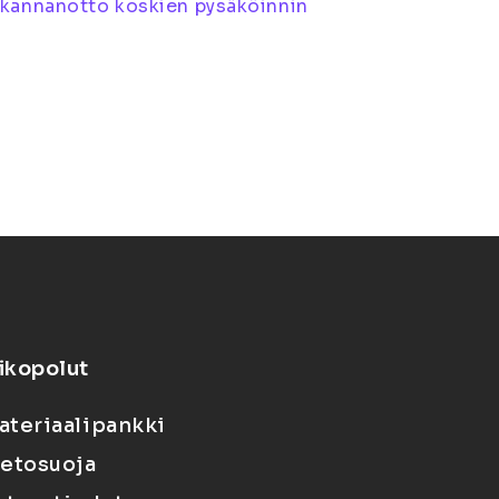
n kannanotto koskien pysäköinnin
ikopolut
ateriaalipankki
ietosuoja