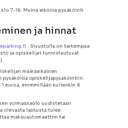
klo 7-16. Muina aikoina pysäköinti
eminen ja hinnat
a
eparking.fi
. Sivustolla on tarkempaa
stö ja opiskelijat tunnistautuvat
).
piskelijan määräaikainen
oi pysäköidä opiskelijapysäköintiin
n 1 euroa, enimmillään kuitenkin 6
a sen voimassaolo uudistetaan
a olevasta laskusta tulee
ittaa maksuautomaattiin tai