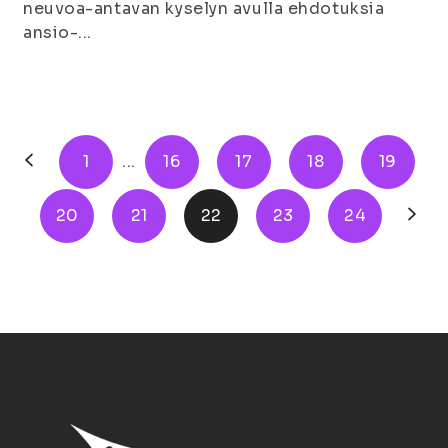
neuvoa-antavan kyselyn avulla ehdotuksia
ansio-...
1
...
16
17
18
19
20
21
22
23
24