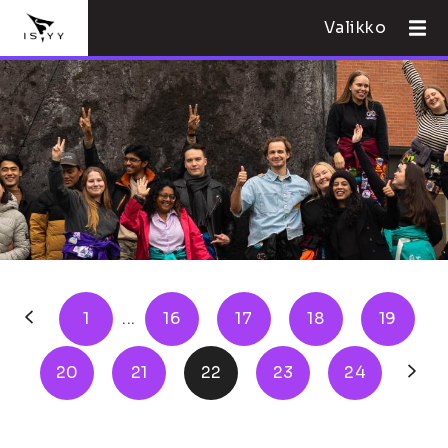
Valikko
1
...
16
17
18
19
20
21
22
23
24