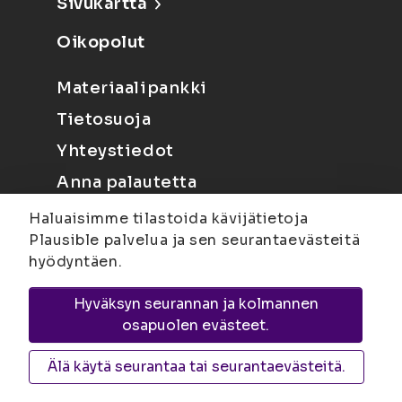
Sivukartta
Oikopolut
Materiaalipankki
Tietosuoja
Yhteystiedot
Anna palautetta
Haluaisimme tilastoida kävijätietoja
Plausible palvelua ja sen seurantaevästeitä
hyödyntäen.
Hyväksyn seurannan ja kolmannen
Joensuu
Suvantokatu 6, 80100 Joensuu |
osapuolen evästeet.
Kuopio
Yliopistonranta 15, PL 1627, 70211
Kuopio
Älä käytä seurantaa tai seurantaevästeitä.