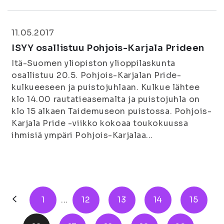
11.05.2017
ISYY osallistuu Pohjois-Karjala Prideen
Itä-Suomen yliopiston ylioppilaskunta
osallistuu 20.5. Pohjois-Karjalan Pride-
kulkueeseen ja puistojuhlaan. Kulkue lähtee
klo 14.00 rautatieasemalta ja puistojuhla on
klo 15 alkaen Taidemuseon puistossa. Pohjois-
Karjala Pride -viikko kokoaa toukokuussa
ihmisiä ympäri Pohjois-Karjalaa...
1
...
12
13
14
15