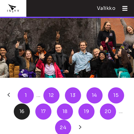
Valikko
1
...
12
13
14
15
16
17
18
19
20
...
24