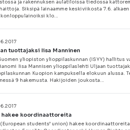
astossa ja rakennuksen aulatiloissa tiedossa kattore
haittoja. Siksipä lainaamme keskiviikosta 7.6. alkaen 
iikonloppulainoiksi klo...
06.2017
aan tuottajaksi Iisa Manninen
Suomen yliopiston ylioppilaskunnan (ISYY) hallitus v
anomi Iisa Mannisen ylioppilaslehti Uljaan tuottajak
ppilaskunnan Kuopion kampuksella elokuun alussa. T
essä 9 hakemusta. Hakijoiden joukosta...
06.2017
 hakee koordinaattoreita
(European students’ union) hakee koordinaattoreit