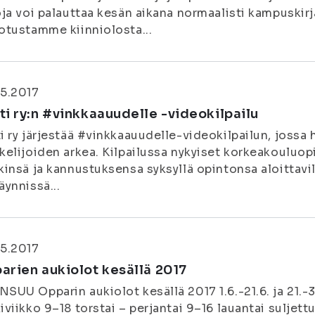
oja voi palauttaa kesän aikana normaalisti kampuskir
otustamme kiinniolosta...
5.2017
ti ry:n #vinkkaauudelle -videokilpailu
i ry järjestää #vinkkaauudelle-videokilpailun, jossa
kelijoiden arkea. Kilpailussa nykyiset korkeakouluopi
kinsä ja kannustuksensa syksyllä opintonsa aloittavi
äynnissä...
5.2017
arien aukiolot kesällä 2017
SUU Opparin aukiolot kesällä 2017 1.6.-21.6. ja 21.-3
iviikko 9–18 torstai – perjantai 9–16 lauantai suljett