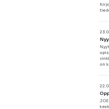
Kirj
tied
23.0
Nyy
Nyyt
opis
vink
on k
22.0
Opp
JOEN
kesk