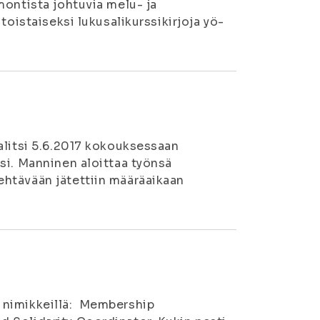
montista johtuvia melu- ja
toistaiseksi lukusalikurssikirjoja yö-
alitsi 5.6.2017 kokouksessaan
si. Manninen aloittaa työnsä
ehtävään jätettiin määräaikaan
a nimikkeillä: Membership