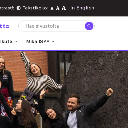
In English
trasti:
Tekstikoko:
rtta
ikuta
Mikä ISYY