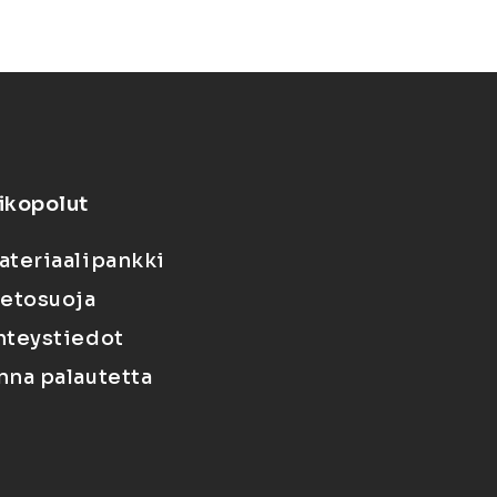
ikopolut
ateriaalipankki
ietosuoja
hteystiedot
nna palautetta