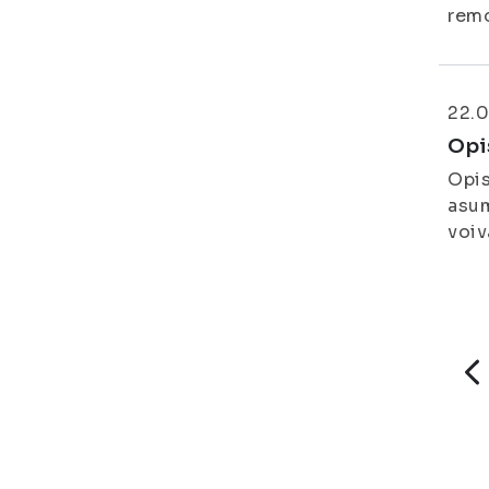
remo
22.0
Opi
Opis
asum
voiv