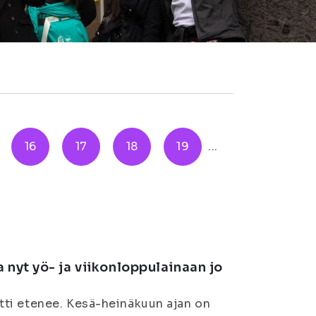
16
17
18
19
...
 nyt yö- ja viikonloppulainaan jo
tti etenee. Kesä-heinäkuun ajan on