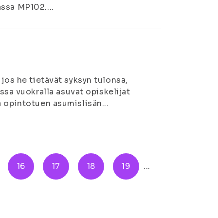
ssa MP102....
 jos he tietävät syksyn tulonsa,
a vuokralla asuvat opiskelijat
a opintotuen asumislisän...
16
17
18
19
...