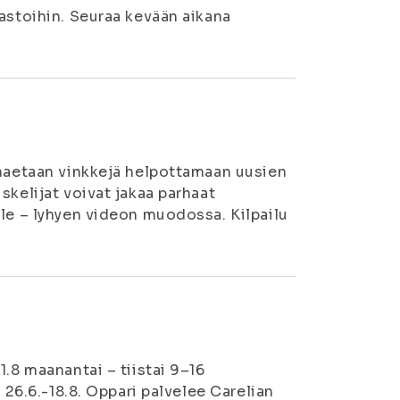
jastoihin. Seuraa kevään aikana
 haetaan vinkkejä helpottamaan uusien
skelijat voivat jakaa parhaat
lle – lyhyen videon muodossa. Kilpailu
1.8 maanantai – tiistai 9–16
u 26.6.-18.8. Oppari palvelee Carelian