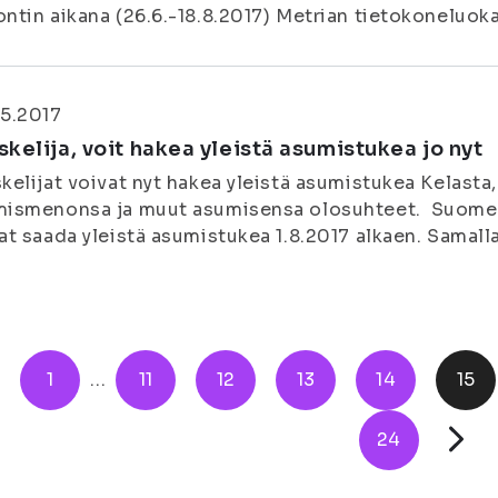
ntin aikana (26.6.-18.8.2017) Metrian tietokoneluoka
5.2017
skelija, voit hakea yleistä asumistukea jo nyt
kelijat voivat nyt hakea yleistä asumistukea Kelasta,
ismenonsa ja muut asumisensa olosuhteet. Suomess
at saada yleistä asumistukea 1.8.2017 alkaen. Samall
1
...
11
12
13
14
15
24