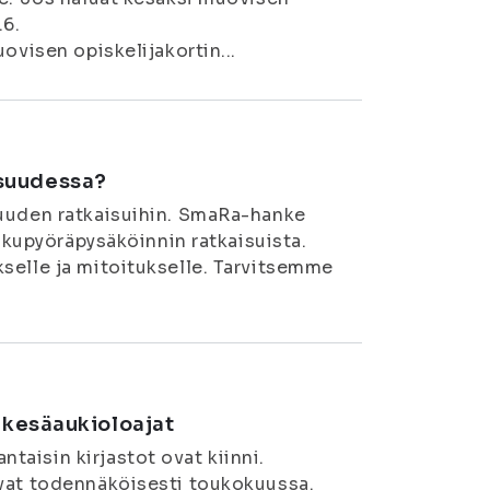
.6.
ovisen opiskelijakortin...
isuudessa?
suuden ratkaisuihin. SmaRa-hanke
olkupyöräpysäköinnin ratkaisuista.
kselle ja mitoitukselle. Tarvitsemme
n kesäaukioloajat
aisin kirjastot ovat kiinni.
avat todennäköisesti toukokuussa.