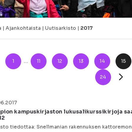
a
|
Ajankohtaista
|
Uutisarkisto
|
2017
1
...
11
12
13
14
15
24
06.2017
pion kampuskirjaston lukusalikurssikirjoja saa
12
asto tiedottaa: Snellmanian rakennuksen kattoremon