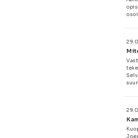
opis
osoi
29.0
Mit
Vast
teke
Selv
suun
29.0
Kam
Kuop
Joen