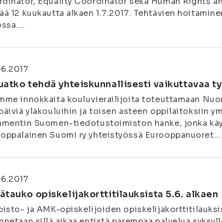
dinator, Equality Coordinator sekä Human Rights and
ää 12 kuukautta alkaen 1.7.2017. Tehtävien hoitamine
ssa....
06.2017
uatko tehdä yhteiskunnallisesti vaikuttavaa t
mme innokkaita kouluvierailijoita toteuttamaan Nuo
päiviä yläkouluihin ja toisen asteen oppilaitoksiin 
amentin Suomen-tiedotustoimiston hanke, jonka käyt
oppalainen Suomi ry yhteistyössä Eurooppanuoret...
06.2017
ätauko opiskelijakorttitilauksista 5.6. alkaen
pisto- ja AMK-opiskelijoiden opiskelijakorttitilauksi
nnetaan sillä aikaa entistä parempaa palvelua syksyl