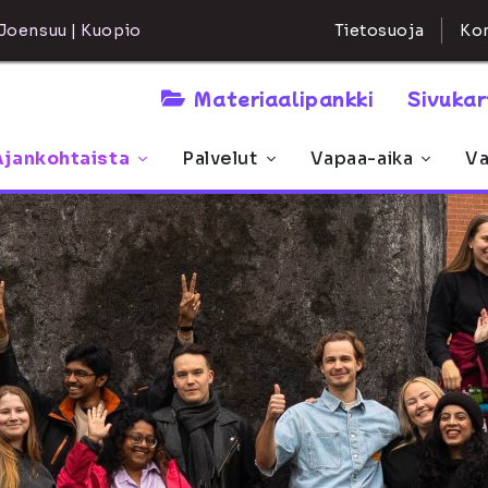
Kon
Joensuu | Kuopio
Tietosuoja
Materiaalipankki
Sivuka
Ajankohtaista
Palvelut
Vapaa-aika
Va