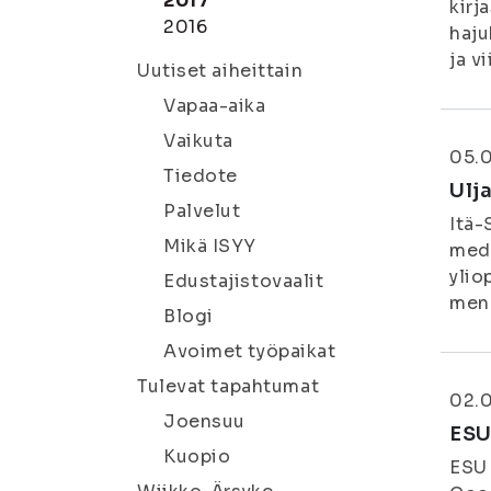
2017
kirj
2016
haju
ja v
Uutiset aiheittain
Vapaa-aika
Vaikuta
05.
Tiedote
Ulj
Palvelut
Itä-
Mikä ISYY
medi
ylio
Edustajistovaalit
menn
Blogi
Avoimet työpaikat
Tulevat tapahtumat
02.
Joensuu
ESU
Kuopio
ESU 