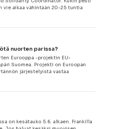
 Solidarity Coordinator. Kukin pesti
n vie aikaa vähintään 20-25 tuntia
yötä nuorten parissa?
rten Eurooppa -projektin EU-
ympäri Suomea. Projekti on Euroopan
ännön järjestelyistä vastaa
ssa on kesätauko 5.6. alkaen. Frankilla
le. Jos haluat kesäksi muovisen