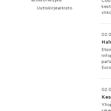
Wiikko-Ärsyke
Coor
kest
Uutiskirjearkisto
viiko
02.
Hal
Etsi
info
parl
Euro
02.
Kes
Ylio
rake