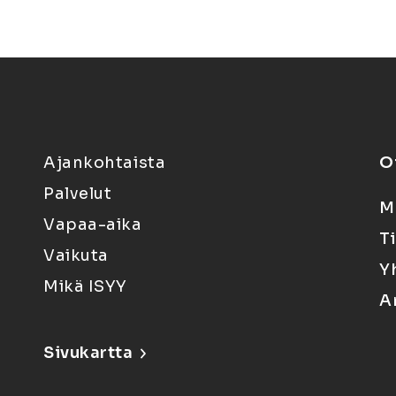
Ajankohtaista
O
Palvelut
M
Vapaa-aika
T
Vaikuta
Y
Mikä ISYY
A
Sivukartta