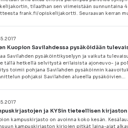
kelijakortin, tilaathan sen viimeistään sunnuntaina 4
tteesta frank.fi/opiskelijakortti. Seuraavan kerran mu
5.2017
en Kuopion Savilahdessa pysäköidään tuleva
aa Savilahden pysäköintikyselyyn ja vaikuta tulevai
e tällä hetkellä selvitystä erilaisista ajoneuvo- ja p
itys toimii pohjana Savilahden pysäköinnin kaavoitu
nittelun pohjaksi Savilahden alueella pysäköivien...
5.2017
puskirjastojen ja KYSin tieteellisen kirjasto
ion kampuskirjasto on avoinna koko kesän. Kesälauant
suun kampuskirjaston kirjojen pitkät laina-ajat alk