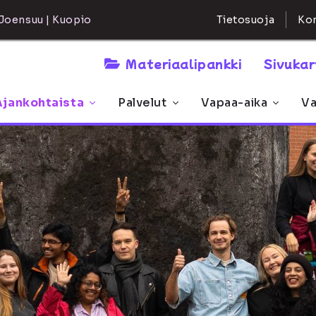
Kon
Joensuu | Kuopio
Tietosuoja
Materiaalipankki
Sivuka
Ajankohtaista
Palvelut
Vapaa-aika
Va