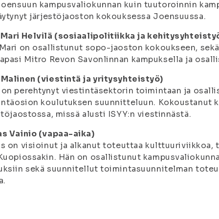
 Joensuun kampusvaliokunnan kuin tuutoroinnin ka
äytynyt järjestöjaoston kokouksessa Joensuussa.
Mari Helvilä (sosiaalipolitiikka ja kehitysyhteisty
Mari on osallistunut sopo-jaoston kokoukseen, sekä
apasi Mitro Revon Savonlinnan kampuksella ja osalli
Malinen (viestintä ja yritysyhteistyö)
on perehtynyt viestintäsektorin toimintaan ja osall
intäosion koulutuksen suunnitteluun. Kokoustanut 
stöjaostossa, missä alusti ISYY:n viestinnästä.
as Vainio (vapaa-aika)
s on visioinut ja alkanut toteuttaa kulttuuriviikkoa
Kuopiossakin. Hän on osallistunut kampusvaliokunnan
ksiin sekä suunnitellut toimintasuunnitelman tote
a.