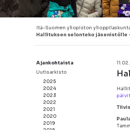
Itä-Suomen yliopiston ylioppilaskunt
Hallituksen selonteko jäsenistölle
Ajankohtaista
11.02
Hal
Uutisarkisto
2025
2024
Halli
2023
päivi
2022
Tiiv
2021
2020
Paul
2019
Tammi