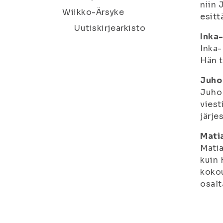
niin
Wiikko-Ärsyke
esitt
Uutiskirjearkisto
Inka-
Inka-
Hän t
Juho 
Juho 
viest
järje
Mati
Matia
kuin 
kokou
osalt