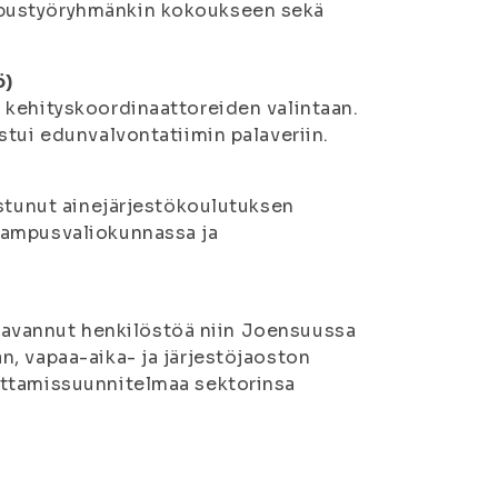
mpustyöryhmänkin kokoukseen sekä
ö)
 kehityskoordinaattoreiden valintaan.
stui edunvalvontatiimin palaveriin.
istunut ainejärjestökoulutuksen
kampusvaliokunnassa ja
, tavannut henkilöstöä niin Joensuussa
, vapaa-aika- ja järjestöjaoston
uttamissuunnitelmaa sektorinsa