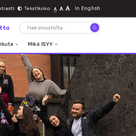
In English
trasti:
Tekstikoko:
rtta
ikuta
Mikä ISYY