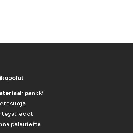
ikopolut
ateriaalipankki
ietosuoja
hteystiedot
nna palautetta