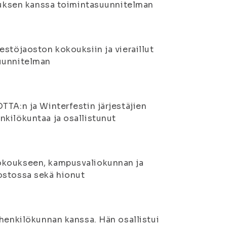
ituksen kanssa toimintasuunnitelman
estöjaoston kokouksiin ja vieraillut
suunnitelman
TTA:n ja Winterfestin järjestäjien
kilökuntaa ja osallistunut
kokoukseen, kampusvaliokunnan ja
ostossa sekä hionut
 henkilökunnan kanssa. Hän osallistui