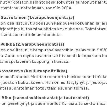
nut yliopiston hallintohenkilökuntaa ja hionut hall
ttamissuunnitelmaa vuodelle 2014.
 Saarelainen (1.varapuheenjohtaja)
 on osallistunut Joensuun kampusvaliokunnan ja järj
ärjestöjen kutsumina niiden kokouksissa. Toiminta
uttamissuunnitelman hiomista.
 Pulkka (2. varapuheenjohtaja)
on osallistunut kampuspalavereihin, palaveriin SAVO
a. Juho on myös tavannut aktiivisesti kampuksen hen
tämispalaveriin kaupungin kanssa.
Arosanervo (koulutuspolitiikka)
n osallistunut Metrian remontin hankesuunnittelu
jaoston kokoukseen. Hän on esittäytynyt järjestöja
intasuunnitelman toteuttamissuunnitelmaa.
 Alho
(kansainväliset asiat ja tuutorointi)
on perehtynyt ja suunnitellut Kv-asioita sektorinsa