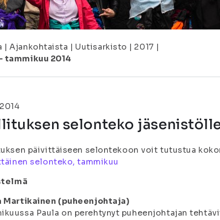
a
|
Ajankohtaista
|
Uutisarkisto
|
2017
|
 – tammikuu 2014
.2014
lituksen selonteko jäsenistöl
tuksen päivittäiseen selontekoon voit tutustua ko
ttäinen selonteko, tammikuu
istelmä
a Martikainen (puheenjohtaja)
kuussa Paula on perehtynyt puheenjohtajan tehtävii