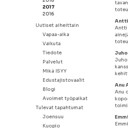
2018
tavan
2017
toteu
2016
Antti
Uutiset aiheittain
Antti
Vapaa-aika
ainej
tote
Vaikuta
Tiedote
Juho
Juho 
Palvelut
kanss
Mikä ISYY
kehit
Edustajistovaalit
Anu 
Blogi
Anu o
Avoimet työpaikat
kopo-
toim
Tulevat tapahtumat
Joensuu
Emmi
Emmi 
Kuopio