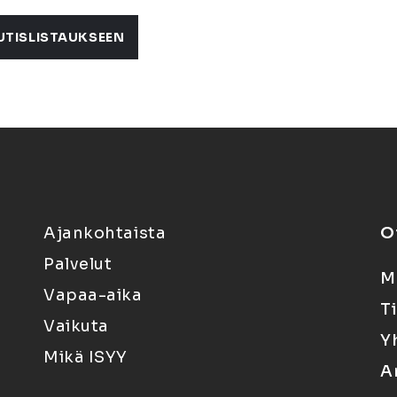
UTISLISTAUKSEEN
Ajankohtaista
O
Palvelut
M
Vapaa-aika
T
Vaikuta
Y
Mikä ISYY
A