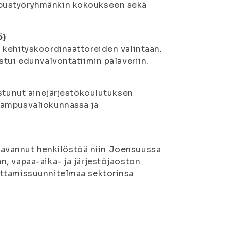
mpustyöryhmänkin kokoukseen sekä
ö)
 kehityskoordinaattoreiden valintaan.
stui edunvalvontatiimin palaveriin.
istunut ainejärjestökoulutuksen
kampusvaliokunnassa ja
, tavannut henkilöstöä niin Joensuussa
, vapaa-aika- ja järjestöjaoston
uttamissuunnitelmaa sektorinsa