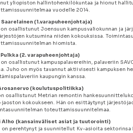
nut yliopiston hallintohenkilökuntaa ja hionut hall
ttamissuunnitelmaa vuodelle 2014.
 Saarelainen (1.varapuheenjohtaja)
 on osallistunut Joensuun kampusvaliokunnan ja järj
ärjestöjen kutsumina niiden kokouksissa. Toiminta
uttamissuunnitelman hiomista.
 Pulkka (2. varapuheenjohtaja)
on osallistunut kampuspalavereihin, palaveriin SAVO
a. Juho on myös tavannut aktiivisesti kampuksen hen
tämispalaveriin kaupungin kanssa.
Arosanervo (koulutuspolitiikka)
n osallistunut Metrian remontin hankesuunnittelu
jaoston kokoukseen. Hän on esittäytynyt järjestöja
intasuunnitelman toteuttamissuunnitelmaa.
 Alho
(kansainväliset asiat ja tuutorointi)
on perehtynyt ja suunnitellut Kv-asioita sektorinsa