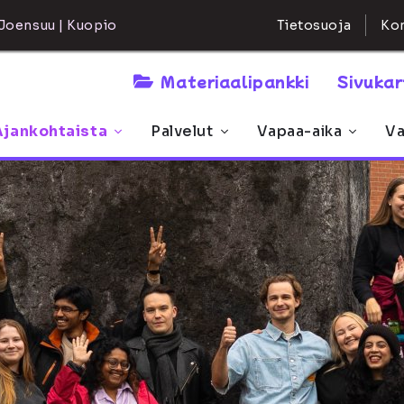
Kon
Joensuu | Kuopio
Tietosuoja
Materiaalipankki
Sivuka
Ajankohtaista
Palvelut
Vapaa-aika
Va