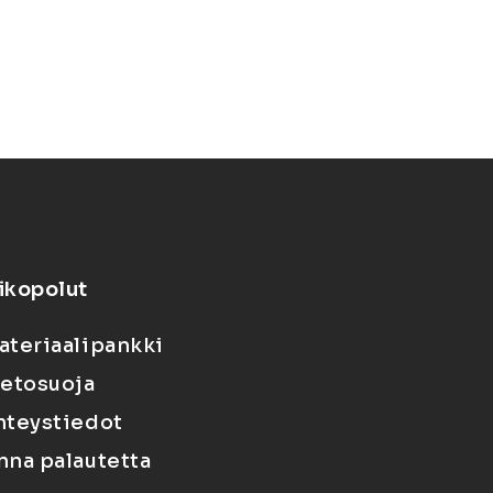
ikopolut
ateriaalipankki
ietosuoja
hteystiedot
nna palautetta