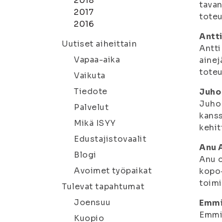
2018
tavan
2017
toteu
2016
Antti
Uutiset aiheittain
Antti
Vapaa-aika
ainej
tote
Vaikuta
Tiedote
Juho
Juho 
Palvelut
kanss
Mikä ISYY
kehit
Edustajistovaalit
Anu 
Blogi
Anu o
Avoimet työpaikat
kopo-
toim
Tulevat tapahtumat
Joensuu
Emmi
Emmi 
Kuopio