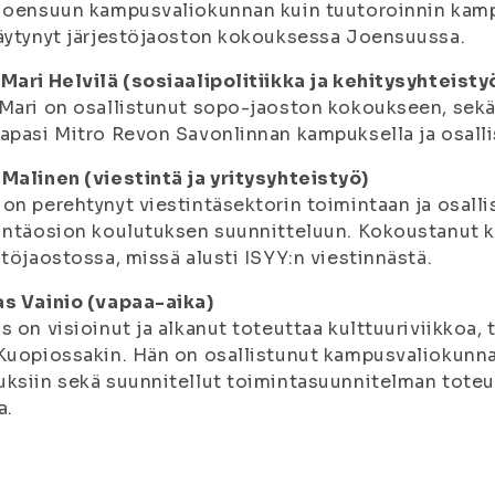
 Joensuun kampusvaliokunnan kuin tuutoroinnin ka
äytynyt järjestöjaoston kokouksessa Joensuussa.
Mari Helvilä (sosiaalipolitiikka ja kehitysyhteisty
Mari on osallistunut sopo-jaoston kokoukseen, sekä
apasi Mitro Revon Savonlinnan kampuksella ja osalli
Malinen (viestintä ja yritysyhteistyö)
on perehtynyt viestintäsektorin toimintaan ja osall
intäosion koulutuksen suunnitteluun. Kokoustanut 
stöjaostossa, missä alusti ISYY:n viestinnästä.
as Vainio (vapaa-aika)
s on visioinut ja alkanut toteuttaa kulttuuriviikkoa
Kuopiossakin. Hän on osallistunut kampusvaliokunnan
ksiin sekä suunnitellut toimintasuunnitelman tote
a.