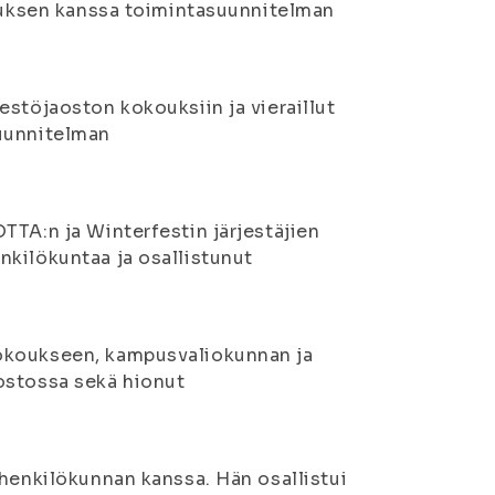
ituksen kanssa toimintasuunnitelman
estöjaoston kokouksiin ja vieraillut
suunnitelman
TTA:n ja Winterfestin järjestäjien
kilökuntaa ja osallistunut
kokoukseen, kampusvaliokunnan ja
ostossa sekä hionut
 henkilökunnan kanssa. Hän osallistui