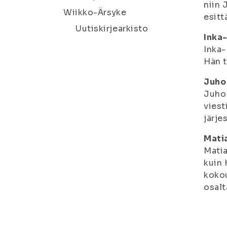
niin
Wiikko-Ärsyke
esitt
Uutiskirjearkisto
Inka-
Inka-
Hän t
Juho 
Juho 
viest
järje
Mati
Matia
kuin 
kokou
osalt