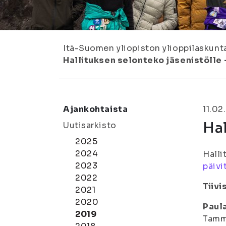
Itä-Suomen yliopiston ylioppilaskunt
Hallituksen selonteko jäsenistölle
Ajankohtaista
11.02
Hal
Uutisarkisto
2025
2024
Halli
2023
päivi
2022
Tiiv
2021
2020
Paul
2019
Tammi