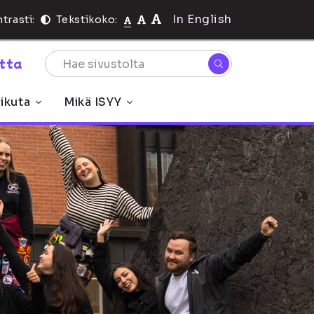
In English
trasti:
Tekstikoko:
rtta
ikuta
Mikä ISYY