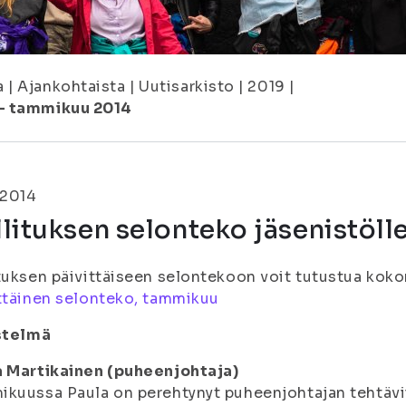
a
|
Ajankohtaista
|
Uutisarkisto
|
2019
|
 – tammikuu 2014
.2014
lituksen selonteko jäsenistöl
tuksen päivittäiseen selontekoon voit tutustua ko
ttäinen selonteko, tammikuu
istelmä
a Martikainen (puheenjohtaja)
kuussa Paula on perehtynyt puheenjohtajan tehtävii