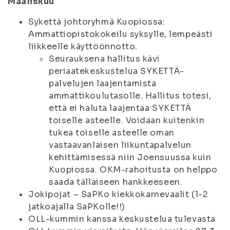
Maaliskuu
Sykettä johtoryhmä Kuopiossa:
Ammattiopistokokeilu syksylle, lempeästi
liikkeelle käyttöönnotto.
Seurauksena hallitus kävi
periaatekeskustelua SYKETTÄ-
palvelujen laajentamista
ammattikoulutasolle. Hallitus totesi,
että ei haluta laajentaa SYKETTÄ
toiselle asteelle. Voidaan kuitenkin
tukea toiselle asteelle oman
vastaavanlaisen liikuntapalvelun
kehittämisessä niin Joensuussa kuin
Kuopiossa. OKM-rahoitusta on helppo
saada tällaiseen hankkeeseen.
Jokipojat – SaPKo kiekkokarnevaalit (1-2
jatkoajalla SaPKolle!!)
OLL-kummin kanssa keskustelua tulevasta