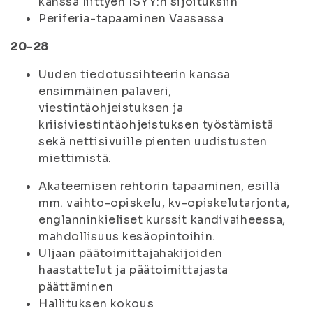
kanssa liittyen ISYY:n sijoituksiin
Periferia-tapaaminen Vaasassa
20-28
Uuden tiedotussihteerin kanssa
ensimmäinen palaveri,
viestintäohjeistuksen ja
kriisiviestintäohjeistuksen työstämistä
sekä nettisivuille pienten uudistusten
miettimistä.
Akateemisen rehtorin tapaaminen, esillä
mm. vaihto-opiskelu, kv-opiskelutarjonta,
englanninkieliset kurssit kandivaiheessa,
mahdollisuus kesäopintoihin.
Uljaan päätoimittajahakijoiden
haastattelut ja päätoimittajasta
päättäminen
Hallituksen kokous