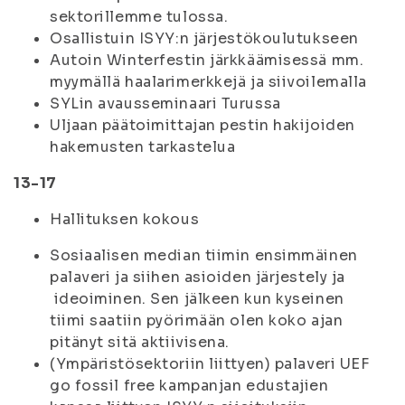
sektorillemme tulossa.
Osallistuin ISYY:n järjestökoulutukseen
Autoin Winterfestin järkkäämisessä mm.
myymällä haalarimerkkejä ja siivoilemalla
SYLin avausseminaari Turussa
Uljaan päätoimittajan pestin hakijoiden
hakemusten tarkastelua
13-17
Hallituksen kokous
Sosiaalisen median tiimin ensimmäinen
palaveri ja siihen asioiden järjestely ja
ideoiminen. Sen jälkeen kun kyseinen
tiimi saatiin pyörimään olen koko ajan
pitänyt sitä aktiivisena.
(Ympäristösektoriin liittyen) palaveri UEF
go fossil free kampanjan edustajien