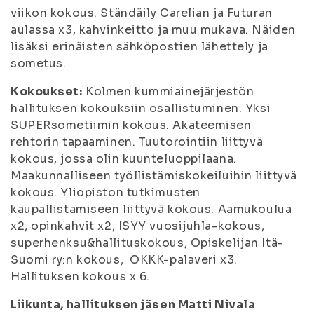
viikon kokous. Ständäily Carelian ja Futuran
aulassa x3, kahvinkeitto ja muu mukava. Näiden
lisäksi erinäisten sähköpostien lähettely ja
sometus.
Kokoukset:
Kolmen kummiainejärjestön
hallituksen kokouksiin osallistuminen. Yksi
SUPERsometiimin kokous. Akateemisen
rehtorin tapaaminen. Tuutorointiin liittyvä
kokous, jossa olin kuunteluoppilaana.
Maakunnalliseen työllistämiskokeiluihin liittyvä
kokous. Yliopiston tutkimusten
kaupallistamiseen liittyvä kokous. Aamukoulua
x2, opinkahvit x2, ISYY vuosijuhla-kokous,
superhenksu&hallituskokous, Opiskelijan Itä-
Suomi ry:n kokous, OKKK-palaveri x3.
Hallituksen kokous x 6.
Liikunta, hallituksen jäsen Matti Nivala