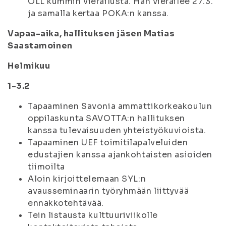
OLL kummin vierailusta. Hän vierailee 27.3.
ja samalla kertaa POKA:n kanssa.
Vapaa-aika, hallituksen jäsen Matias
Saastamoinen
Helmikuu
1-3.2
Tapaaminen Savonia ammattikorkeakoulun
oppilaskunta SAVOTTA:n hallituksen
kanssa tulevaisuuden yhteistyökuvioista.
Tapaaminen UEF toimitilapalveluiden
edustajien kanssa ajankohtaisten asioiden
tiimoilta
Aloin kirjoittelemaan SYL:n
avausseminaarin työryhmään liittyvää
ennakkotehtävää.
Tein listausta kulttuuriviikolle