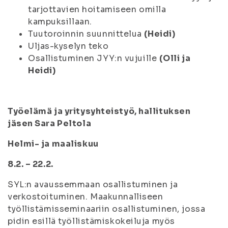
tarjottavien hoitamiseen omilla
kampuksillaan.
Tuutoroinnin suunnittelua
(Heidi)
Uljas-kyselyn teko
Osallistuminen JYY:n vujuille
(Olli ja
Heidi)
Työelämä ja yritysyhteistyö, hallituksen
jäsen Sara Peltola
Helmi- ja maaliskuu
8.2. – 22.2.
SYL:n avaussemmaan osallistuminen ja
verkostoituminen. Maakunnalliseen
työllistämisseminaariin osallistuminen, jossa
pidin esillä työllistämiskokeiluja myös