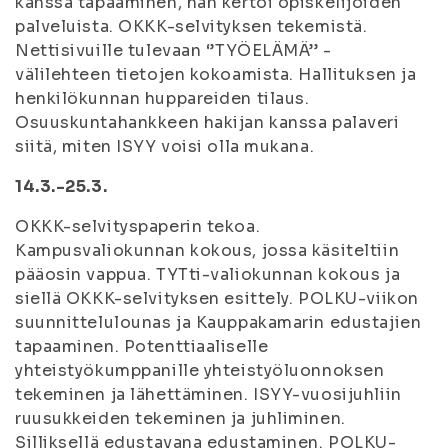
kanssa tapaaminen, hän kertoi opiskelijoiden
palveluista. OKKK-selvityksen tekemistä.
Nettisivuille tulevaan ‘’TYÖELÄMÄ’’ -
välilehteen tietojen kokoamista. Hallituksen ja
henkilökunnan huppareiden tilaus.
Osuuskuntahankkeen hakijan kanssa palaveri
siitä, miten ISYY voisi olla mukana.
14.3.-25.3.
OKKK-selvityspaperin tekoa.
Kampusvaliokunnan kokous, jossa käsiteltiin
pääosin vappua. TYTti-valiokunnan kokous ja
siellä OKKK-selvityksen esittely. POLKU-viikon
suunnittelulounas ja Kauppakamarin edustajien
tapaaminen. Potenttiaaliselle
yhteistyökumppanille yhteistyöluonnoksen
tekeminen ja lähettäminen. ISYY-vuosijuhliin
ruusukkeiden tekeminen ja juhliminen.
Silliksellä edustavana edustaminen. POLKU-