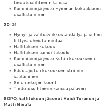
tiedotussihteerin kanssa
Kummiainejärjestö Hyeenan kokoukseen
osallistuminen
20-31
Hymy- ja valitusviikkoständäilyä ja siihen
liittyvä oheistoimintaa
Hallituksen kokous
Hallituksen aamuiltakoulu
Kummiainejärjestö Kultin kokoukseen
osallistuminen
Edustajiston kokouksen striimin
säätäminen
Selontekojen koonti
Tiedotussihteerin kanssa palaveri
SOPO, hallituksen jäsenet Heidi Turunen ja
Matti Nivala