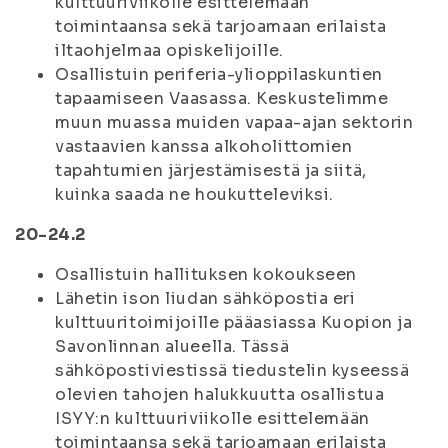
kulttuuriviikolle esittelemään
toimintaansa sekä tarjoamaan erilaista
iltaohjelmaa opiskelijoille.
Osallistuin periferia-ylioppilaskuntien
tapaamiseen Vaasassa. Keskustelimme
muun muassa muiden vapaa-ajan sektorin
vastaavien kanssa alkoholittomien
tapahtumien järjestämisestä ja siitä,
kuinka saada ne houkutteleviksi.
20-24.2
Osallistuin hallituksen kokoukseen
Lähetin ison liudan sähköpostia eri
kulttuuritoimijoille pääasiassa Kuopion ja
Savonlinnan alueella. Tässä
sähköpostiviestissä tiedustelin kyseessä
olevien tahojen halukkuutta osallistua
ISYY:n kulttuuriviikolle esittelemään
toimintaansa sekä tarjoamaan erilaista