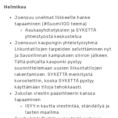
Helmikuu
Joensuu unelmat liikkeelle hanke
tapaaminen (#Suomi100 teema)
Asukasyhdistyksien ja SYKETTÄ
yhteistyöstä keskustelua
Joensuun kaupungin yhteistyöryhmä:
Liikuntatilojen tarpeiden selvittäminen nyt
ja Savonlinnan kampuksen siirron jälkeen.
Tältä pohjalta kaupunki pystyy
suunnittelemaan uusien liikuntatilojen
rakentamisen. SYKETTÄ merkitystä
korostettiin, koska SYKETTÄ pystyy
käyttämään tiloja tehokkaasti.
Jukolan viestin pääsihteerin kanssa
tapaaminen
ISYY:n kautta viestintää, ständäilyä ja
lasten maailma