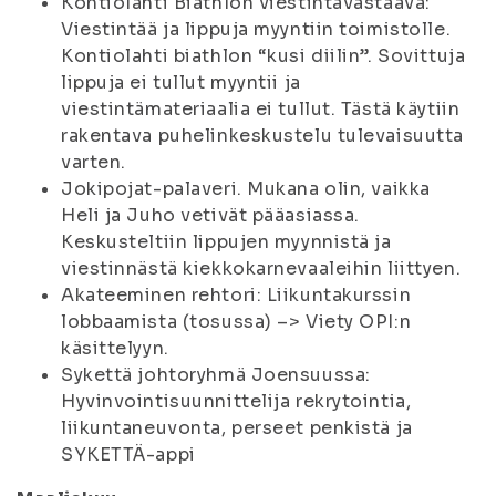
Kontiolahti Biathlon viestintävastaava:
Viestintää ja lippuja myyntiin toimistolle.
Kontiolahti biathlon “kusi diilin”. Sovittuja
lippuja ei tullut myyntii ja
viestintämateriaalia ei tullut. Tästä käytiin
rakentava puhelinkeskustelu tulevaisuutta
varten.
Jokipojat-palaveri. Mukana olin, vaikka
Heli ja Juho vetivät pääasiassa.
Keskusteltiin lippujen myynnistä ja
viestinnästä kiekkokarnevaaleihin liittyen.
Akateeminen rehtori: Liikuntakurssin
lobbaamista (tosussa) –> Viety OPI:n
käsittelyyn.
Sykettä johtoryhmä Joensuussa:
Hyvinvointisuunnittelija rekrytointia,
liikuntaneuvonta, perseet penkistä ja
SYKETTÄ-appi