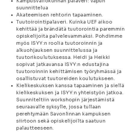
Kampusvaliokunnan palaveri: vapun
suunnittelua
Akateemisen rehtorin tapaaminen.
Tuutoirointipalaveri. Kuinka UEF aikoo
kehittää ja brändätä tuutorointia paremmin
opiskelijoita palvelevammaksi. Pohdimme
myös ISYY:n roolia tuutoroinnin ja
alkuohjauksen suunnittelussa ja
tuutorikoulutuksessa. Heidi ja Heikki
sopivat jatkavansa ISYY:n edustajina
tuutoroinnin kehittämisen työryhmässä ja
osallistuvat tuutoreiden koulutukseen.
Kielikeskuksen kanssa tapaaminen ja siellä
kielikeskuksen ja ISYY:n yhteistyön jatkoa.
Suunniteltiin workshopin järjestämistä
seuraavalle syksylle, jossa tullaan
perehtymään Savonlinnan kampuksen
siirtoon sekä opiskelijoilta saatuun
palautteeseen.