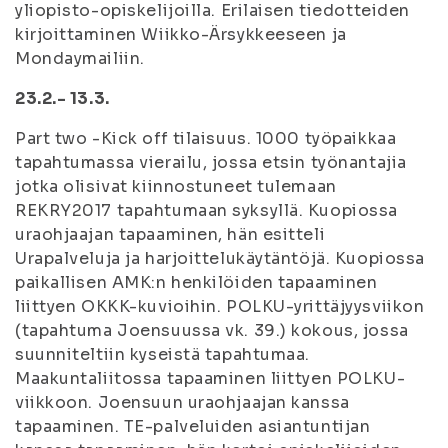
yliopisto-opiskelijoilla. Erilaisen tiedotteiden
kirjoittaminen Wiikko-Ärsykkeeseen ja
Mondaymailiin.
23.2.- 13.3.
Part two -Kick off tilaisuus. 1000 työpaikkaa
tapahtumassa vierailu, jossa etsin työnantajia
jotka olisivat kiinnostuneet tulemaan
REKRY2017 tapahtumaan syksyllä. Kuopiossa
uraohjaajan tapaaminen, hän esitteli
Urapalveluja ja harjoittelukäytäntöjä. Kuopiossa
paikallisen AMK:n henkilöiden tapaaminen
liittyen OKKK-kuvioihin. POLKU-yrittäjyysviikon
(tapahtuma Joensuussa vk. 39.) kokous, jossa
suunniteltiin kyseistä tapahtumaa.
Maakuntaliitossa tapaaminen liittyen POLKU-
viikkoon. Joensuun uraohjaajan kanssa
tapaaminen. TE-palveluiden asiantuntijan