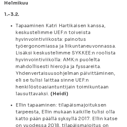
Helmikuu
1.-3.2.
Tapaaminen Katri Hartikaisen kanssa,
keskustelimme UEF:n toiveista
hyvinvointiviikosta: painotus
työergonomiassa ja liikuntaneuvonnassa.
Lisäksi keskustelimme SYKKEE:n roolista
hyvinvointiviikolla: AMK:n puolelta
mahdollisesti hierojia ja fyssareita.
Yhdenvertaisuusohjelman päivittäminen,
eli se tulisi laittaa sinne UEF:n
henkilöstoasiantuntijain toimikuntaan
lausuttavaksi.
(Heidi)
Ellin tapaaminen: tilapäismajoituksen
tarpeesta, Ellin mukaan kaikille tulisi olla
katto pään päällä syksyllä 2017. Ellin katse
on vuodessa 2018, tilapäismajoitus on