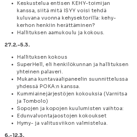
Keskustelua entisen KEHY-toimijan
kanssa, siitä mitä ISYY voisi tehdä
kuluvana vuonna kehysektorilla: kehy-
kerhon henkiin herättäminen?
Hallituksen aamukoulu ja kokous.
27.2.-5.3.
Hallituksen kokous
SuperHell, eli henkilökunnan ja hallituksen
yhteinen palaveri.
Mukana kuntavaalipaneelin suunnittelussa
yhdessä POKA:n kanssa.
Kummiainejärjestöjen kokouksia (Varnitsa
ja Tombolo)
Sopojen ja kopojen kuulumisten vaihtoa:
Edunvalvontajaostojen kokoukset
Hymy- ja valitusviikon valmistelua.
6.-12.3.