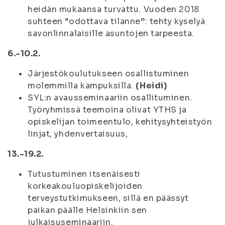
heidän mukaansa turvattu. Vuoden 2018
suhteen “odottava tilanne”: tehty kyselyä
savonlinnalaisille asuntojen tarpeesta.
6.-10.2.
Järjestökoulutukseen osallistuminen
molemmilla kampuksilla.
(Heidi)
SYL:n avausseminaariin osallituminen.
Työryhmissä teemoina olivat YTHS ja
opiskelijan toimeentulo, kehitysyhteistyön
linjat, yhdenvertaisuus,
13.-19.2.
Tutustuminen itsenäisesti
korkeakouluopiskelijoiden
terveystutkimukseen, sillä en päässyt
paikan päälle Helsinkiin sen
julkaisuseminaariin.