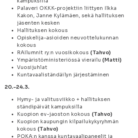
kampuksilla
Palaveri OKKK-projektiin liittyen Ilkka
Kakon, Janne Kylämäen, sekä hallituksen
jäsenten kesken
Hallituksen kokous
Opiskelija-asioiden neuvottelukunnan
kokous
RAIlumnit ry:n vuosikokous
(Tahvo)
Ympäristöministeriössä vierailu
(Matti)
Vuosijuhlat
Kuntavaaliständäilyn järjestäminen
20.-24.3.
Hymy- ja valitusviikko + hallituksen
ständipäivät kampuksilla
Kuopion ev-jaoston kokous
(Tahvo)
Kuopion kaupungin kilpailukykyryhmän
kokous
(Tahvo)
POKA:n kanssa kuntavaalipaneelit ja