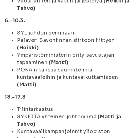
Vuosijuhlien ja vapun järjestelyä
(Heikki ja
Tahvo)
6.-10.3.
SYL johdon seminaari
Palaveri Savonlinnan siirtoon liittyen
(Heikki)
Ympäristöministerin erityisavustajan
tapaaminen
(Matti)
POKA:n kanssa suunnitelmia
kuntavaaleihin ja kuntavaikuttamiseen
(Matti)
13.-17.3
Tilintarkastus
SYKETTÄ yhteinen johtoryhmä
(Matti ja
Tahvo)
Kuntavaalikampanjoinnit yliopiston