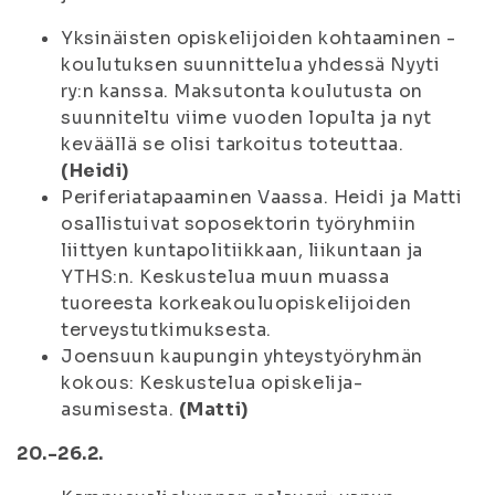
Yksinäisten opiskelijoiden kohtaaminen -
koulutuksen suunnittelua yhdessä Nyyti
ry:n kanssa. Maksutonta koulutusta on
suunniteltu viime vuoden lopulta ja nyt
keväällä se olisi tarkoitus toteuttaa.
(Heidi)
Periferiatapaaminen Vaassa. Heidi ja Matti
osallistuivat soposektorin työryhmiin
liittyen kuntapolitiikkaan, liikuntaan ja
YTHS:n. Keskustelua muun muassa
tuoreesta korkeakouluopiskelijoiden
terveystutkimuksesta.
Joensuun kaupungin yhteystyöryhmän
kokous: Keskustelua opiskelija-
asumisesta.
(Matti)
20.-26.2.