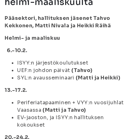
helmi-maaliskuulta
Pääsektori, hallituksen jäsenet Tahvo
Kekkonen, Matti Nivala ja Heikki Räihä
Helmi- ja maaliskuu
6.-10.2.
ISYY:n järjestökoulutukset
UEF:n johdon päivät
(Tahvo)
SYL:n avausseminaari
(Matti ja Heikki)
13.-17.2.
Periferiatapaaminen + VYY:n vuosijuhlat
Vaasassa
(Matti ja Tahvo)
EV-jaoston, ja ISYY:n hallituksen
kokoukset
20.-24.2.