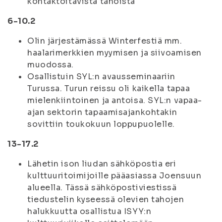
kontaktoitavista tahoista
6-10.2
Olin järjestämässä Winterfestiä mm.
haalarimerkkien myymisen ja siivoamisen
muodossa.
Osallistuin SYL:n avausseminaariin
Turussa. Turun reissu oli kaikella tapaa
mielenkiintoinen ja antoisa. SYL:n vapaa-
ajan sektorin tapaamisajankohtakin
sovittiin toukokuun loppupuolelle.
13-17.2
Lähetin ison liudan sähköpostia eri
kulttuuritoimijoille pääasiassa Joensuun
alueella. Tässä sähköpostiviestissä
tiedustelin kyseessä olevien tahojen
halukkuutta osallistua ISYY:n