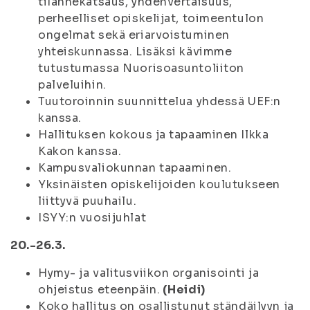
tilannekatsaus, yhdenvertaisuus,
perheelliset opiskelijat, toimeentulon
ongelmat sekä eriarvoistuminen
yhteiskunnassa. Lisäksi kävimme
tutustumassa Nuorisoasuntoliiton
palveluihin.
Tuutoroinnin suunnittelua yhdessä UEF:n
kanssa.
Hallituksen kokous ja tapaaminen Ilkka
Kakon kanssa.
Kampusvaliokunnan tapaaminen.
Yksinäisten opiskelijoiden koulutukseen
liittyvä puuhailu.
ISYY:n vuosijuhlat
20.-26.3.
Hymy- ja valitusviikon organisointi ja
ohjeistus eteenpäin.
(Heidi)
Koko hallitus on osallistunut ständäilyyn ja