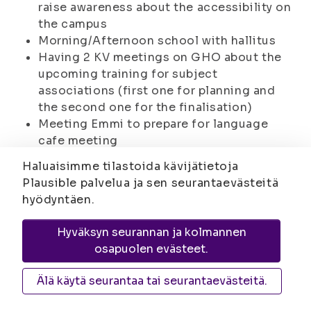
raise awareness about the accessibility on
the campus
Morning/Afternoon school with hallitus
Having 2 KV meetings on GHO about the
upcoming training for subject
associations (first one for planning and
the second one for the finalisation)
Meeting Emmi to prepare for language
cafe meeting
Meeting the staff of the language center
Haluaisimme tilastoida kävijätietoja
about the practicalities regarding the
Plausible palvelua ja sen seurantaevästeitä
language cafes receiving credit points
hyödyntäen.
Järjestökoulutus in Joensuu and Kuopio
(introduction In Joensuu and taking part
Hyväksyn seurannan ja kolmannen
in the kv training itself on both campuses)
osapuolen evästeet.
KV-meeting about SYL avausemma and the
ISYY’s KV sector’s role in there
Älä käytä seurantaa tai seurantaevästeitä.
SYL avaussemma in Turku