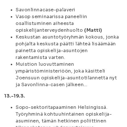
Savonlinnacase-palaveri
Vasop seminaarissa paneeliin
osallistuminen aiheesta
opiskelijanterveydenhuolto
(Matti)
Keskustan asuntotyöryhmän kokous, jonka
pohjalta keskusta päätti lähteä lisäämään
painetta opiskelija-asuntojen
rakentamista varten.
Muistion luovuttaminen
ympäristöministeriöön, joka käsitteli
Joensuun opiskelija-asuntotilannetta nyt
ja Savonlinna-casen jälkeen…
13.-19.3.
Sopo-sektoritapaaminen Helsingissä.
Työryhminä kohtuuhintainen opiskelija-
asuminen, tämän hetkinen poliittinen