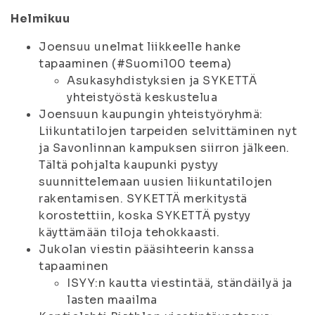
Helmikuu
Joensuu unelmat liikkeelle hanke
tapaaminen (#Suomi100 teema)
Asukasyhdistyksien ja SYKETTÄ
yhteistyöstä keskustelua
Joensuun kaupungin yhteistyöryhmä:
Liikuntatilojen tarpeiden selvittäminen nyt
ja Savonlinnan kampuksen siirron jälkeen.
Tältä pohjalta kaupunki pystyy
suunnittelemaan uusien liikuntatilojen
rakentamisen. SYKETTÄ merkitystä
korostettiin, koska SYKETTÄ pystyy
käyttämään tiloja tehokkaasti.
Jukolan viestin pääsihteerin kanssa
tapaaminen
ISYY:n kautta viestintää, ständäilyä ja
lasten maailma