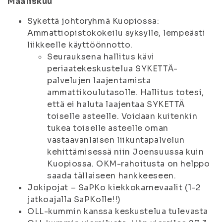
Maaliskuu
Sykettä johtoryhmä Kuopiossa:
Ammattiopistokokeilu syksylle, lempeästi
liikkeelle käyttöönnotto.
Seurauksena hallitus kävi
periaatekeskustelua SYKETTÄ-
palvelujen laajentamista
ammattikoulutasolle. Hallitus totesi,
että ei haluta laajentaa SYKETTÄ
toiselle asteelle. Voidaan kuitenkin
tukea toiselle asteelle oman
vastaavanlaisen liikuntapalvelun
kehittämisessä niin Joensuussa kuin
Kuopiossa. OKM-rahoitusta on helppo
saada tällaiseen hankkeeseen.
Jokipojat – SaPKo kiekkokarnevaalit (1-2
jatkoajalla SaPKolle!!)
OLL-kummin kanssa keskustelua tulevasta