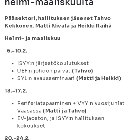
helmi-maaliskuulta
Pääsektori, hallituksen jäsenet Tahvo
Kekkonen, Matti Nivala ja Heikki Räihä
Helmi- ja maaliskuu
6.-10.2.
ISYY:n järjestökoulutukset
UEF:n johdon päivät
(Tahvo)
SYL:n avausseminaari
(Matti ja Heikki)
13.-17.2.
Periferiatapaaminen + VYY:n vuosijuhlat
Vaasassa
(Matti ja Tahvo)
EV-jaoston, ja ISYY:n hallituksen
kokoukset
20.-24.2.