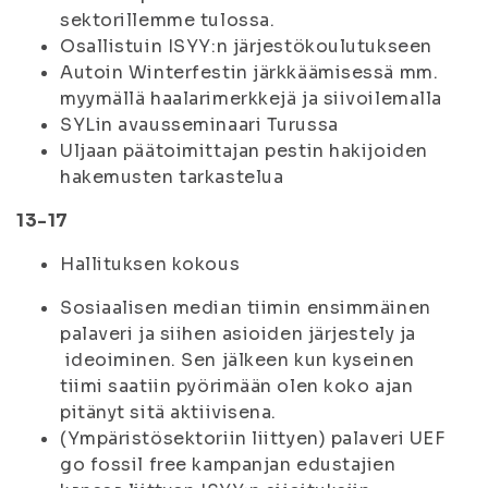
sektorillemme tulossa.
Osallistuin ISYY:n järjestökoulutukseen
Autoin Winterfestin järkkäämisessä mm.
myymällä haalarimerkkejä ja siivoilemalla
SYLin avausseminaari Turussa
Uljaan päätoimittajan pestin hakijoiden
hakemusten tarkastelua
13-17
Hallituksen kokous
Sosiaalisen median tiimin ensimmäinen
palaveri ja siihen asioiden järjestely ja
ideoiminen. Sen jälkeen kun kyseinen
tiimi saatiin pyörimään olen koko ajan
pitänyt sitä aktiivisena.
(Ympäristösektoriin liittyen) palaveri UEF
go fossil free kampanjan edustajien