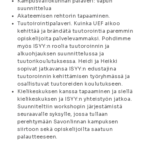
Kampusvaliokunnan palaveri: vapun
suunnittelua
Akateemisen rehtorin tapaaminen.
Tuutoirointipalaveri. Kuinka UEF aikoo
kehittää ja brändätä tuutorointia paremmin
opiskelijoita palvelevammaksi. Pohdimme
myös ISYY:n roolia tuutoroinnin ja
alkuohjauksen suunnittelussa ja
tuutorikoulutuksessa. Heidi ja Heikki
sopivat jatkavansa ISYY:n edustajina
tuutoroinnin kehittämisen työryhmässä ja
osallistuvat tuutoreiden koulutukseen.
Kielikeskuksen kanssa tapaaminen ja siellä
kielikeskuksen ja ISYY:n yhteistyön jatkoa.
Suunniteltiin workshopin järjestämistä
seuraavalle syksylle, jossa tullaan
perehtymään Savonlinnan kampuksen
siirtoon sekä opiskelijoilta saatuun
palautteeseen.