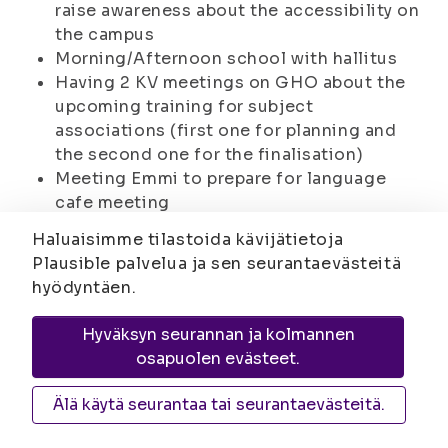
raise awareness about the accessibility on
the campus
Morning/Afternoon school with hallitus
Having 2 KV meetings on GHO about the
upcoming training for subject
associations (first one for planning and
the second one for the finalisation)
Meeting Emmi to prepare for language
cafe meeting
Meeting the staff of the language center
Haluaisimme tilastoida kävijätietoja
about the practicalities regarding the
Plausible palvelua ja sen seurantaevästeitä
language cafes receiving credit points
hyödyntäen.
Järjestökoulutus in Joensuu and Kuopio
(introduction In Joensuu and taking part
Hyväksyn seurannan ja kolmannen
in the kv training itself on both campuses)
osapuolen evästeet.
KV-meeting about SYL avausemma and the
ISYY’s KV sector’s role in there
Älä käytä seurantaa tai seurantaevästeitä.
SYL avaussemma in Turku