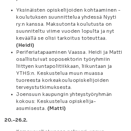
Yksinäisten opiskelijoiden kohtaaminen -
koulutuksen suunnittelua yhdessä Nyyti
ry:n kanssa. Maksutonta koulutusta on
suunniteltu viime vuoden lopulta ja nyt
keväällä se olisi tarkoitus toteuttaa.
(Heidi)
Periferiatapaaminen Vaassa. Heidi ja Matti
osallistuivat soposektorin työryhmiin
liittyen kuntapolitiikkaan, liikuntaan ja
YTHS:n. Keskustelua muun muassa
tuoreesta korkeakouluopiskelijoiden
terveystutkimuksesta.
Joensuun kaupungin yhteystyöryhmän
kokous: Keskustelua opiskelija-
asumisesta.
(Matti)
20.-26.2.