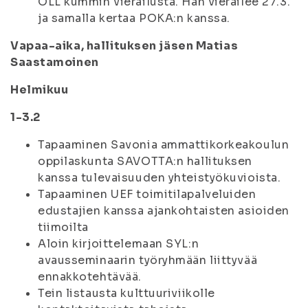
OLL kummin vierailusta. Hän vierailee 27.3.
ja samalla kertaa POKA:n kanssa.
Vapaa-aika, hallituksen jäsen Matias
Saastamoinen
Helmikuu
1-3.2
Tapaaminen Savonia ammattikorkeakoulun
oppilaskunta SAVOTTA:n hallituksen
kanssa tulevaisuuden yhteistyökuvioista.
Tapaaminen UEF toimitilapalveluiden
edustajien kanssa ajankohtaisten asioiden
tiimoilta
Aloin kirjoittelemaan SYL:n
avausseminaarin työryhmään liittyvää
ennakkotehtävää.
Tein listausta kulttuuriviikolle