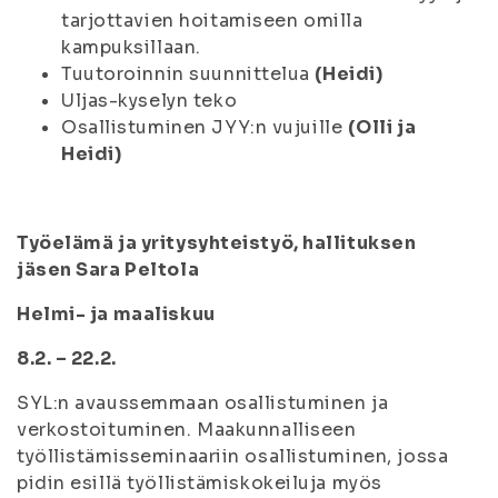
tarjottavien hoitamiseen omilla
kampuksillaan.
Tuutoroinnin suunnittelua
(Heidi)
Uljas-kyselyn teko
Osallistuminen JYY:n vujuille
(Olli ja
Heidi)
Työelämä ja yritysyhteistyö, hallituksen
jäsen Sara Peltola
Helmi- ja maaliskuu
8.2. – 22.2.
SYL:n avaussemmaan osallistuminen ja
verkostoituminen. Maakunnalliseen
työllistämisseminaariin osallistuminen, jossa
pidin esillä työllistämiskokeiluja myös