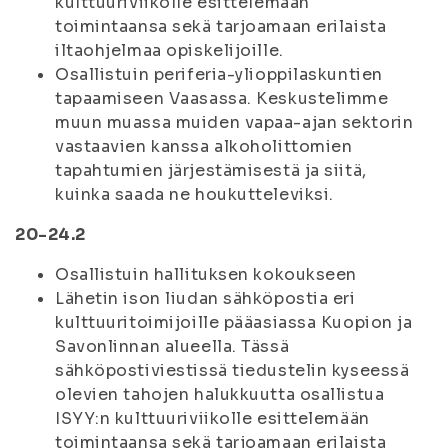
kulttuuriviikolle esittelemään
toimintaansa sekä tarjoamaan erilaista
iltaohjelmaa opiskelijoille.
Osallistuin periferia-ylioppilaskuntien
tapaamiseen Vaasassa. Keskustelimme
muun muassa muiden vapaa-ajan sektorin
vastaavien kanssa alkoholittomien
tapahtumien järjestämisestä ja siitä,
kuinka saada ne houkutteleviksi.
20-24.2
Osallistuin hallituksen kokoukseen
Lähetin ison liudan sähköpostia eri
kulttuuritoimijoille pääasiassa Kuopion ja
Savonlinnan alueella. Tässä
sähköpostiviestissä tiedustelin kyseessä
olevien tahojen halukkuutta osallistua
ISYY:n kulttuuriviikolle esittelemään
toimintaansa sekä tarjoamaan erilaista