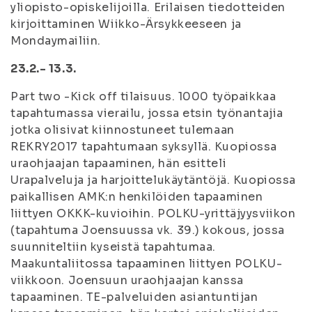
yliopisto-opiskelijoilla. Erilaisen tiedotteiden
kirjoittaminen Wiikko-Ärsykkeeseen ja
Mondaymailiin.
23.2.- 13.3.
Part two -Kick off tilaisuus. 1000 työpaikkaa
tapahtumassa vierailu, jossa etsin työnantajia
jotka olisivat kiinnostuneet tulemaan
REKRY2017 tapahtumaan syksyllä. Kuopiossa
uraohjaajan tapaaminen, hän esitteli
Urapalveluja ja harjoittelukäytäntöjä. Kuopiossa
paikallisen AMK:n henkilöiden tapaaminen
liittyen OKKK-kuvioihin. POLKU-yrittäjyysviikon
(tapahtuma Joensuussa vk. 39.) kokous, jossa
suunniteltiin kyseistä tapahtumaa.
Maakuntaliitossa tapaaminen liittyen POLKU-
viikkoon. Joensuun uraohjaajan kanssa
tapaaminen. TE-palveluiden asiantuntijan