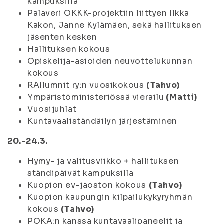
kampuksilla
Palaveri OKKK-projektiin liittyen Ilkka
Kakon, Janne Kylämäen, sekä hallituksen
jäsenten kesken
Hallituksen kokous
Opiskelija-asioiden neuvottelukunnan
kokous
RAIlumnit ry:n vuosikokous
(Tahvo)
Ympäristöministeriössä vierailu
(Matti)
Vuosijuhlat
Kuntavaaliständäilyn järjestäminen
20.-24.3.
Hymy- ja valitusviikko + hallituksen
ständipäivät kampuksilla
Kuopion ev-jaoston kokous
(Tahvo)
Kuopion kaupungin kilpailukykyryhmän
kokous
(Tahvo)
POKA:n kanssa kuntavaalipaneelit ja