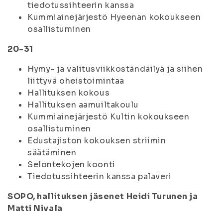
tiedotussihteerin kanssa
Kummiainejärjestö Hyeenan kokoukseen
osallistuminen
20-31
Hymy- ja valitusviikkoständäilyä ja siihen
liittyvä oheistoimintaa
Hallituksen kokous
Hallituksen aamuiltakoulu
Kummiainejärjestö Kultin kokoukseen
osallistuminen
Edustajiston kokouksen striimin
säätäminen
Selontekojen koonti
Tiedotussihteerin kanssa palaveri
SOPO, hallituksen jäsenet Heidi Turunen ja
Matti Nivala