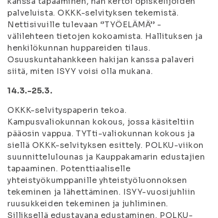
kanssa tapaaminen, hän kertoi opiskelijoiden
palveluista. OKKK-selvityksen tekemistä.
Nettisivuille tulevaan ‘’TYÖELÄMÄ’’ -
välilehteen tietojen kokoamista. Hallituksen ja
henkilökunnan huppareiden tilaus.
Osuuskuntahankkeen hakijan kanssa palaveri
siitä, miten ISYY voisi olla mukana.
14.3.-25.3.
OKKK-selvityspaperin tekoa.
Kampusvaliokunnan kokous, jossa käsiteltiin
pääosin vappua. TYTti-valiokunnan kokous ja
siellä OKKK-selvityksen esittely. POLKU-viikon
suunnittelulounas ja Kauppakamarin edustajien
tapaaminen. Potenttiaaliselle
yhteistyökumppanille yhteistyöluonnoksen
tekeminen ja lähettäminen. ISYY-vuosijuhliin
ruusukkeiden tekeminen ja juhliminen.
Silliksellä edustavana edustaminen. POLKU-