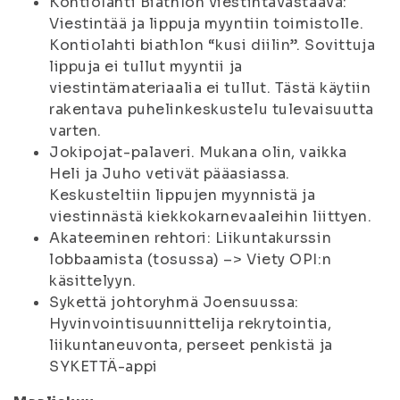
Kontiolahti Biathlon viestintävastaava:
Viestintää ja lippuja myyntiin toimistolle.
Kontiolahti biathlon “kusi diilin”. Sovittuja
lippuja ei tullut myyntii ja
viestintämateriaalia ei tullut. Tästä käytiin
rakentava puhelinkeskustelu tulevaisuutta
varten.
Jokipojat-palaveri. Mukana olin, vaikka
Heli ja Juho vetivät pääasiassa.
Keskusteltiin lippujen myynnistä ja
viestinnästä kiekkokarnevaaleihin liittyen.
Akateeminen rehtori: Liikuntakurssin
lobbaamista (tosussa) –> Viety OPI:n
käsittelyyn.
Sykettä johtoryhmä Joensuussa:
Hyvinvointisuunnittelija rekrytointia,
liikuntaneuvonta, perseet penkistä ja
SYKETTÄ-appi