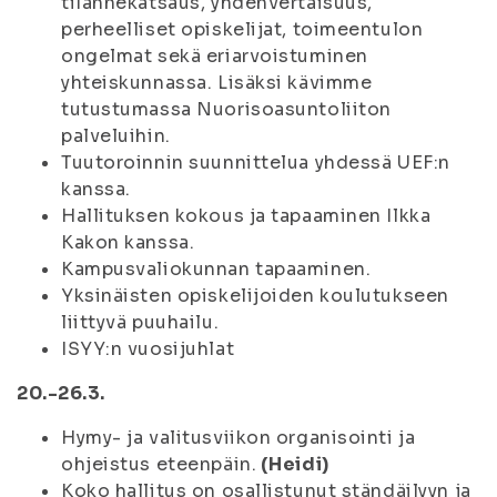
tilannekatsaus, yhdenvertaisuus,
perheelliset opiskelijat, toimeentulon
ongelmat sekä eriarvoistuminen
yhteiskunnassa. Lisäksi kävimme
tutustumassa Nuorisoasuntoliiton
palveluihin.
Tuutoroinnin suunnittelua yhdessä UEF:n
kanssa.
Hallituksen kokous ja tapaaminen Ilkka
Kakon kanssa.
Kampusvaliokunnan tapaaminen.
Yksinäisten opiskelijoiden koulutukseen
liittyvä puuhailu.
ISYY:n vuosijuhlat
20.-26.3.
Hymy- ja valitusviikon organisointi ja
ohjeistus eteenpäin.
(Heidi)
Koko hallitus on osallistunut ständäilyyn ja