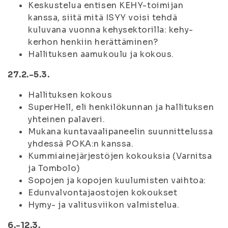
Keskustelua entisen KEHY-toimijan
kanssa, siitä mitä ISYY voisi tehdä
kuluvana vuonna kehysektorilla: kehy-
kerhon henkiin herättäminen?
Hallituksen aamukoulu ja kokous.
27.2.-5.3.
Hallituksen kokous
SuperHell, eli henkilökunnan ja hallituksen
yhteinen palaveri.
Mukana kuntavaalipaneelin suunnittelussa
yhdessä POKA:n kanssa.
Kummiainejärjestöjen kokouksia (Varnitsa
ja Tombolo)
Sopojen ja kopojen kuulumisten vaihtoa:
Edunvalvontajaostojen kokoukset
Hymy- ja valitusviikon valmistelua.
6.-12.3.