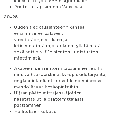
kanssa liittyen ISYY:n sijoituksiin
Periferia-tapaaminen Vaasassa
20-28
Uuden tiedotussihteerin kanssa
ensimmäinen palaveri,
viestintäohjeistuksen ja
kriisiviestintäohjeistuksen työstämistä
sekä nettisivuille pienten uudistusten
miettimistä.
Akateemisen rehtorin tapaaminen, esillä
mm. vaihto-opiskelu, kv-opiskelutarjonta,
englanninkieliset kurssit kandivaiheessa,
mahdollisuus kesäopintoihin.
Uljaan päätoimittajahakijoiden
haastattelut ja päätoimittajasta
päättäminen
Hallituksen kokous