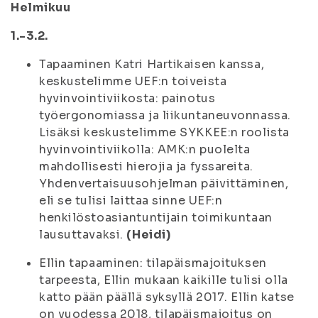
Helmikuu
1.-3.2.
Tapaaminen Katri Hartikaisen kanssa,
keskustelimme UEF:n toiveista
hyvinvointiviikosta: painotus
työergonomiassa ja liikuntaneuvonnassa.
Lisäksi keskustelimme SYKKEE:n roolista
hyvinvointiviikolla: AMK:n puolelta
mahdollisesti hierojia ja fyssareita.
Yhdenvertaisuusohjelman päivittäminen,
eli se tulisi laittaa sinne UEF:n
henkilöstoasiantuntijain toimikuntaan
lausuttavaksi.
(Heidi)
Ellin tapaaminen: tilapäismajoituksen
tarpeesta, Ellin mukaan kaikille tulisi olla
katto pään päällä syksyllä 2017. Ellin katse
on vuodessa 2018, tilapäismajoitus on