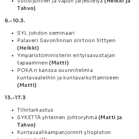
Vuosijuhlien ja vapun järjestelyä
(Heikki ja
Tahvo)
6.-10.3.
SYL johdon seminaari
Palaveri Savonlinnan siirtoon liittyen
(Heikki)
Ympäristöministerin erityisavustajan
tapaaminen
(Matti)
POKA:n kanssa suunnitelmia
kuntavaaleihin ja kuntavaikuttamiseen
(Matti)
13.-17.3
Tilintarkastus
SYKETTÄ yhteinen johtoryhmä
(Matti ja
Tahvo)
Kuntavaalikampanjoinnit yliopiston