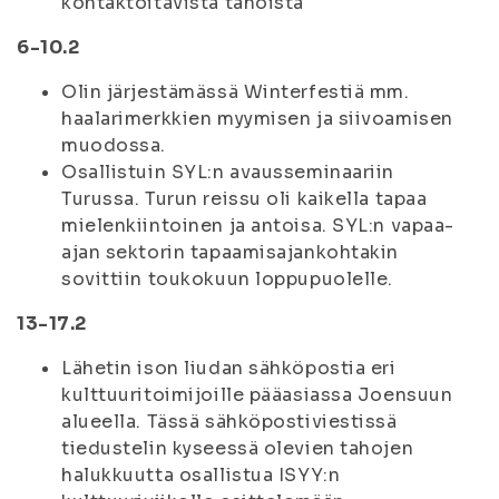
kontaktoitavista tahoista
6-10.2
Olin järjestämässä Winterfestiä mm.
haalarimerkkien myymisen ja siivoamisen
muodossa.
Osallistuin SYL:n avausseminaariin
Turussa. Turun reissu oli kaikella tapaa
mielenkiintoinen ja antoisa. SYL:n vapaa-
ajan sektorin tapaamisajankohtakin
sovittiin toukokuun loppupuolelle.
13-17.2
Lähetin ison liudan sähköpostia eri
kulttuuritoimijoille pääasiassa Joensuun
alueella. Tässä sähköpostiviestissä
tiedustelin kyseessä olevien tahojen
halukkuutta osallistua ISYY:n