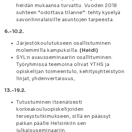
heidän mukaansa turvattu. Vuoden 2018
suhteen “odottava tilanne”: tehty kyselyä
savonlinnalaisille asuntojen tarpeesta.
6.-10.2.
Järjestökoulutukseen osallistuminen
molemmilla kampuksilla.
(Heidi)
SYL:n avausseminaariin osallituminen.
Työryhmissä teemoina olivat YTHS ja
opiskelijan toimeentulo, kehitysyhteistyön
linjat, yhdenvertaisuus,
13.-19.2.
Tutustuminen itsenäisesti
korkeakouluopiskelijoiden
terveystutkimukseen, sillä en päässyt
paikan päälle Helsinkiin sen
julkaisuseminaariin.