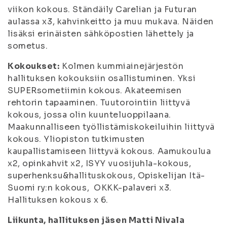
viikon kokous. Ständäily Carelian ja Futuran
aulassa x3, kahvinkeitto ja muu mukava. Näiden
lisäksi erinäisten sähköpostien lähettely ja
sometus.
Kokoukset:
Kolmen kummiainejärjestön
hallituksen kokouksiin osallistuminen. Yksi
SUPERsometiimin kokous. Akateemisen
rehtorin tapaaminen. Tuutorointiin liittyvä
kokous, jossa olin kuunteluoppilaana.
Maakunnalliseen työllistämiskokeiluihin liittyvä
kokous. Yliopiston tutkimusten
kaupallistamiseen liittyvä kokous. Aamukoulua
x2, opinkahvit x2, ISYY vuosijuhla-kokous,
superhenksu&hallituskokous, Opiskelijan Itä-
Suomi ry:n kokous, OKKK-palaveri x3.
Hallituksen kokous x 6.
Liikunta, hallituksen jäsen Matti Nivala