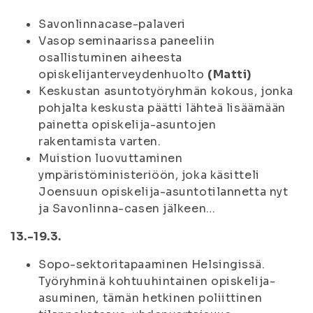
Savonlinnacase-palaveri
Vasop seminaarissa paneeliin
osallistuminen aiheesta
opiskelijanterveydenhuolto
(Matti)
Keskustan asuntotyöryhmän kokous, jonka
pohjalta keskusta päätti lähteä lisäämään
painetta opiskelija-asuntojen
rakentamista varten.
Muistion luovuttaminen
ympäristöministeriöön, joka käsitteli
Joensuun opiskelija-asuntotilannetta nyt
ja Savonlinna-casen jälkeen…
13.-19.3.
Sopo-sektoritapaaminen Helsingissä.
Työryhminä kohtuuhintainen opiskelija-
asuminen, tämän hetkinen poliittinen